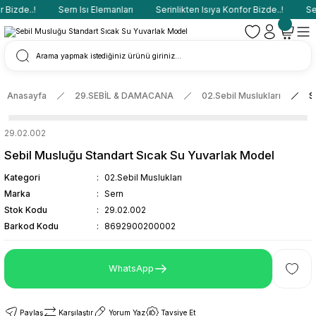
 Bizde..!
Sern Isı Elemanları
Serinlikten Isıya Konfor Bizde..!
Ser
Anasayfa
29.SEBİL & DAMACANA
02.Sebil Muslukları
S
29.02.002
Sebil Musluğu Standart Sıcak Su Yuvarlak Model
Kategori
02.Sebil Muslukları
Marka
Sern
Stok Kodu
29.02.002
Barkod Kodu
8692900200002
WhatsApp
Paylaş
Karşılaştır
Yorum Yaz
Tavsiye Et