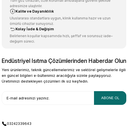
Ürün açıklamasında eksik bilgiler bulunuyor.
Tüm göz cihazları, özel korumalı ambalajlarla güvenli şekilde
adresinize ulaştırılır.
Deneyimini Paylaş
Ürün bilgilerinde hatalar bulunuyor.
Kalite ve Dayanıklılık
Ürün fiyatı diğer sitelerden daha pahalı.
Uluslararası standartlara uygun, klinik kullanıma hazır ve uzun
ömürlü cihazlar sunuyoruz.
Bu ürüne benzer farklı alternatifler olmalı.
Kolay İade & Değişim
Belirlenen koşullar kapsamında hızlı, şeffaf ve sorunsuz iade–
değişim süreci.
Endüstriyel Isıtma Çözümlerinden Haberdar Olun
Gönder
Yeni ürünlerimiz, teknik güncellemelerimiz ve sektörel gelişmelerle ilgili
en güncel bilgileri e-bültenimiz aracılığıyla sizinle paylaşıyoruz.
Üretiminizi destekleyen çözümleri ilk siz keşfedin.
ABONE OL
03242339643