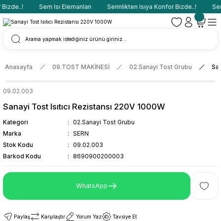
Bizde..!
Sern Isı Elemanları
Serinlikten Isıya Konfor Bizde..!
Sern
Anasayfa
09.TOST MAKİNESİ
02.Sanayi Tost Grubu
San
09.02.003
Sanayi Tost Isıtıcı Rezistansı 220V 1000W
Kategori
02.Sanayi Tost Grubu
Marka
SERN
Stok Kodu
09.02.003
Barkod Kodu
8690900200003
WhatsApp
Paylaş
Karşılaştır
Yorum Yaz
Tavsiye Et