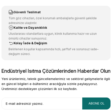
Sitemize ilk yorumu siz yapın!
Ürün resmi kalitesiz, bozuk veya görüntülenemiyor.
Güvenli Teslimat
Ürün açıklamasında eksik bilgiler bulunuyor.
Tüm göz cihazları, özel korumalı ambalajlarla güvenli şekilde
adresinize ulaştırılır.
Deneyimini Paylaş
Ürün bilgilerinde hatalar bulunuyor.
Kalite ve Dayanıklılık
Ürün fiyatı diğer sitelerden daha pahalı.
Uluslararası standartlara uygun, klinik kullanıma hazır ve uzun
ömürlü cihazlar sunuyoruz.
Bu ürüne benzer farklı alternatifler olmalı.
Kolay İade & Değişim
Belirlenen koşullar kapsamında hızlı, şeffaf ve sorunsuz iade–
değişim süreci.
Endüstriyel Isıtma Çözümlerinden Haberdar Olun
Gönder
Yeni ürünlerimiz, teknik güncellemelerimiz ve sektörel gelişmelerle ilgili
en güncel bilgileri e-bültenimiz aracılığıyla sizinle paylaşıyoruz.
Üretiminizi destekleyen çözümleri ilk siz keşfedin.
ABONE OL