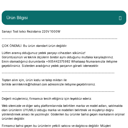
Ürün Bilgisi
Sanayi Tost Isıtıcı Rezistansı 220V 1000W
---------------------------------------------------------------------------------
ÇOK ÖNEMLİ: Bu ürün standart ürün değildir.
Lütfen aramış olduğunuz yedek parçayı cihazdan sökünüz!
Görüntüsünün ve teknik ölçülerin birebir aynı olduğunu mutlaka karşılaştırınız.
Emin olamadığınız durumlarda +905442375982 Whatsaap Numaramızla iletişime
geçebilirsiniz. Sizlerden aradığınız yedek parçanın görseli istenecektir.
-------------------------------------------------------------------------------
Toptan alım için, ürün kodu ve talep miktarı ile
birlikte serinteknik@hotmail.com adresimizle iletişime geçebilirsiniz.
-------------------------------------------------------------------------------
Değerli müşterimiz, firmamızı tercih ettiğiniz için teşekkür ederiz.
Web sitemizde ve diğer satış platformlarında belirtilen marka ve model adları, satılmakta
olan ürünlerin UYUMLU olduğu marka ve modelleri belirtmek ve müşteriyi doğru
yönlendirmek amacı ile yazılmıştır. Gösterilen bu ürünler bahsi geçen markaların orijinal
ürünleri değildir.
Firmamız bahsi geçen bu ürünlerin yetkili satıcısı ve dağıtıcısı değildir. Müşteri