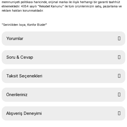
memnuniyeti politikası haricinde, orijinal marka ile ilişik herhangi bir garanti taahhüt
etmemektedir. 4054 sayılı "Rekabet Kanunu" ile tüm ürünlerimizin satış, pazarlama ve
reklam hakları korunmaktadır.
"Serinlikten Isıya, Konfor Bizde!"
Yorumlar
Soru & Cevap
Bu ürüne ilk yorumu siz yapın!
Taksit Seçenekleri
Yorum Yaz
Ürün hakkında henüz soru sorulmamış.
Önerileriniz
Soru Sor
Bu ürünün fiyat bilgisi, resim, ürün açıklamalarında ve diğer
Alışveriş Deneyimi
konularda yetersiz gördüğünüz noktaları öneri formunu kullanarak
tarafımıza iletebilirsiniz.
Görüş ve önerileriniz için teşekkür ederiz.