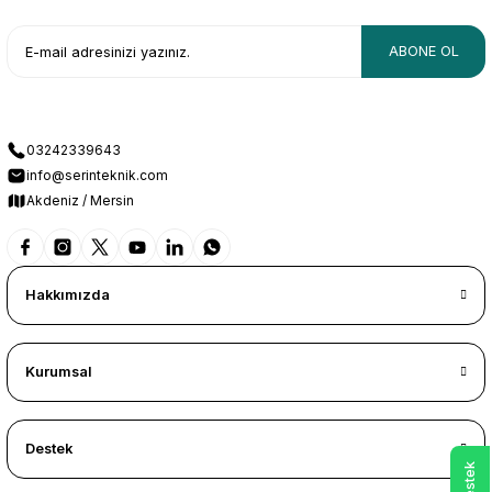
ABONE OL
03242339643
info@serinteknik.com
Akdeniz / Mersin
Hakkımızda
Kurumsal
Destek