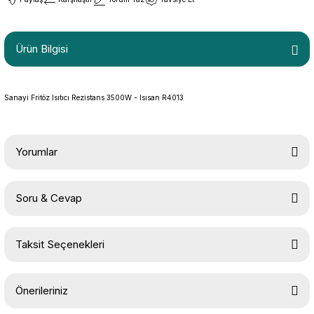
Ürün Bilgisi
Sanayi Fritöz Isıtıcı Rezistans 3500W - Isısan R4013
Yorumlar
Soru & Cevap
Bu ürüne ilk yorumu siz yapın!
Taksit Seçenekleri
Yorum Yaz
Ürün hakkında henüz soru sorulmamış.
Önerileriniz
Soru Sor