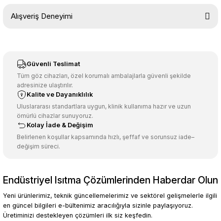
Bu ürünün fiyat bilgisi, resim, ürün açıklamalarında ve diğer
Alışveriş Deneyimi
konularda yetersiz gördüğünüz noktaları öneri formunu kullanarak
tarafımıza iletebilirsiniz.
Görüş ve önerileriniz için teşekkür ederiz.
Sitemize ilk yorumu siz yapın!
Ürün resmi kalitesiz, bozuk veya görüntülenemiyor.
Güvenli Teslimat
Ürün açıklamasında eksik bilgiler bulunuyor.
Tüm göz cihazları, özel korumalı ambalajlarla güvenli şekilde
adresinize ulaştırılır.
Deneyimini Paylaş
Ürün bilgilerinde hatalar bulunuyor.
Kalite ve Dayanıklılık
Ürün fiyatı diğer sitelerden daha pahalı.
Uluslararası standartlara uygun, klinik kullanıma hazır ve uzun
ömürlü cihazlar sunuyoruz.
Bu ürüne benzer farklı alternatifler olmalı.
Kolay İade & Değişim
Belirlenen koşullar kapsamında hızlı, şeffaf ve sorunsuz iade–
değişim süreci.
Endüstriyel Isıtma Çözümlerinden Haberdar Olun
Gönder
Yeni ürünlerimiz, teknik güncellemelerimiz ve sektörel gelişmelerle ilgili
en güncel bilgileri e-bültenimiz aracılığıyla sizinle paylaşıyoruz.
Üretiminizi destekleyen çözümleri ilk siz keşfedin.