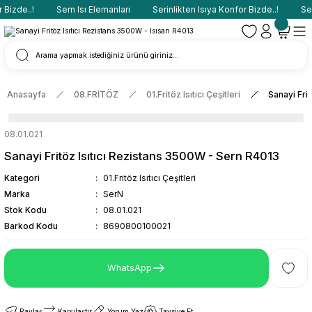
Bizde..!
Sern Isı Elemanları
Serinlikten Isıya Konfor Bizde..!
Sern
Anasayfa
08.FRİTÖZ
01.Fritöz Isıtıcı Çeşitleri
Sanayi Fri
08.01.021
Sanayi Fritöz Isıtıcı Rezistans 3500W - Sern R4013
Kategori
01.Fritöz Isıtıcı Çeşitleri
Marka
SerN
Stok Kodu
08.01.021
Barkod Kodu
8690800100021
WhatsApp
Paylaş
Karşılaştır
Yorum Yaz
Tavsiye Et