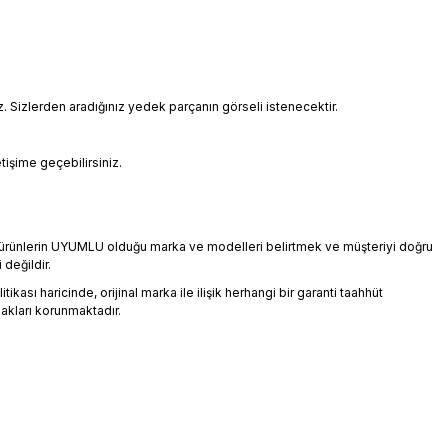
Sizlerden aradığınız yedek parçanın görseli istenecektir.
etişime geçebilirsiniz.
an ürünlerin UYUMLU olduğu marka ve modelleri belirtmek ve müşteriyi doğru
 değildir.
ikası haricinde, orijinal marka ile ilişik herhangi bir garanti taahhüt
akları korunmaktadır.