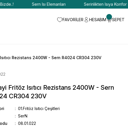
..!
Sern Isı Elemanları
Serinlikten Isıya Konfor Bizde
FAVORİLER
HESABIM
SEPET
z Isıtıcı Rezistans 2400W - Sern R4024 CR304 230V
022
yi Fritöz Isıtıcı Rezistans 2400W - Sern
24 CR304 230V
ori
01.Fritöz Isıtıcı Çeşitleri
SerN
Kodu
08.01.022