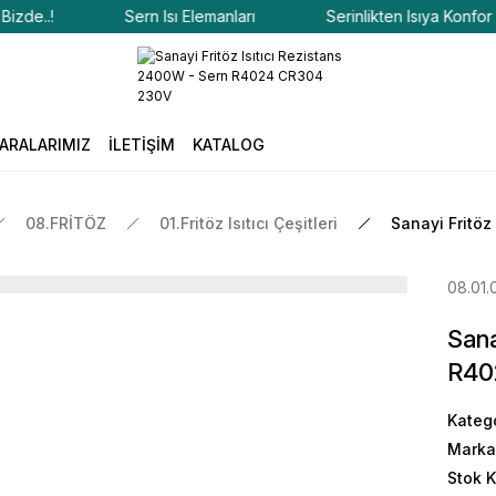
..!
Sern Isı Elemanları
Serinlikten Isıya Konfor Bizde
ARALARIMIZ
İLETİŞİM
KATALOG
08.FRİTÖZ
01.Fritöz Isıtıcı Çeşitleri
Sanayi Fritö
08.01.
Sana
R40
Kateg
Marka
Stok 