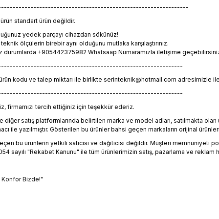
-----------------------------------------------------------------
rün standart ürün değildir.
lduğunuz yedek parçayı cihazdan sökünüz!
eknik ölçülerin birebir aynı olduğunu mutlaka karşılaştırınız.
z durumlarda +905442375982 Whatsaap Numaramızla iletişime geçebilirsiniz. 
---------------------------------------------------------------
 ürün kodu ve talep miktarı ile birlikte serinteknik@hotmail.com adresimizle il
---------------------------------------------------------------
, firmamızı tercih ettiğiniz için teşekkür ederiz.
 diğer satış platformlarında belirtilen marka ve model adları, satılmakta ol
 ile yazılmıştır. Gösterilen bu ürünler bahsi geçen markaların orijinal ürünleri
en bu ürünlerin yetkili satıcısı ve dağıtıcısı değildir. Müşteri memnuniyeti polit
4 sayılı "Rekabet Kanunu" ile tüm ürünlerimizin satış, pazarlama ve reklam h
, Konfor Bizde!"