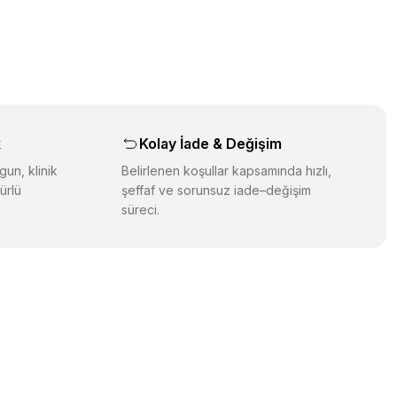
üz noktaları öneri formunu kullanarak tarafımıza iletebilirsiniz.
orulmamış.
 yapın!
yapın!
aş
k
Kolay İade & Değişim
gun, klinik
Belirlenen koşullar kapsamında hızlı,
ürlü
şeffaf ve sorunsuz iade–değişim
süreci.