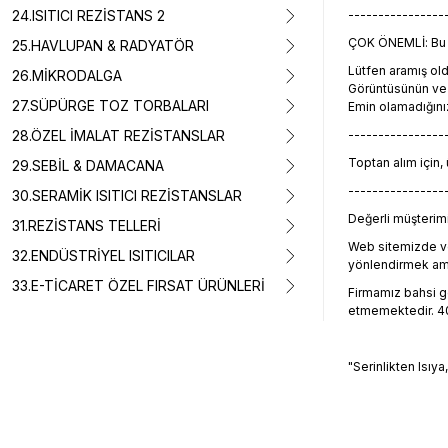
24.ISITICI REZİSTANS 2
----------------
ÇOK ÖNEMLİ: Bu ü
25.HAVLUPAN & RADYATÖR
Lütfen aramış o
26.MİKRODALGA
Görüntüsünün ve t
27.SÜPÜRGE TOZ TORBALARI
Emin olamadığını
28.ÖZEL İMALAT REZİSTANSLAR
----------------
Toptan alım için,
29.SEBİL & DAMACANA
----------------
30.SERAMİK ISITICI REZİSTANSLAR
Değerli müşterimiz
31.REZİSTANS TELLERİ
Web sitemizde ve
32.ENDÜSTRİYEL ISITICILAR
yönlendirmek amacı
33.E-TİCARET ÖZEL FIRSAT ÜRÜNLERİ
Firmamız bahsi geç
etmemektedir. 405
"Serinlikten Isıya