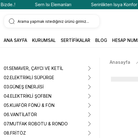
..!
Sern Isı Elemanları
Serinlikten Isıya Konfor Bizde
ANA SAYFA
KURUMSAL
SERTİFİKALAR
BLOG
HESAP NUM
Anasayfa
01.SEMAVER, ÇAYCI VE KETİL
02.ELEKTRİKLİ SÜPÜRGE
03.GÜNEŞ ENERJİSİ
04.ELEKTRİKLİ ŞOFBEN
05.KUAFÖR FÖNÜ & FÖN
06.VANTİLATÖR
07.MUTFAK ROBOTU & RONDO
08.FRİTÖZ