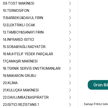
09.TOST MAKİNESİ
10.TERMOSİFON
11.BARBEKÜ&DAVUL FIRIN
12.ELEKTRİKLİ OCAK
13.TAMBOY&SANAYİ FIRIN
14.İNFRARED ISITICI
15.SOBA&YAĞLI RADYATÖR
16.MUHTELİF YEDEK PARÇALAR
17.ÇAMAŞIR MAKİNESİ
18.TEKNİK SERVİS ENSTRÜMANLARI
19.MAKARON GRUBU
20.KLİMA
Ürün Bil
21.KULUÇKA MAKİNESİ
22.DAVLUMBAZ&ASPİRATÖR
Sanayi Fritöz Is
23.ISITICI REZİSTANS 1