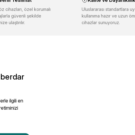
venli Teslimat
Kalite ve Dayanıklılı
er farklı alternatifler olmalı.
z cihazları, özel korumalı
Uluslararası standartlara uy
jlarla güvenli şekilde
kullanıma hazır ve uzun öm
ize ulaştırılır.
cihazlar sunuyoruz.
Gönder
aberdar
le ilgili en
retiminizi