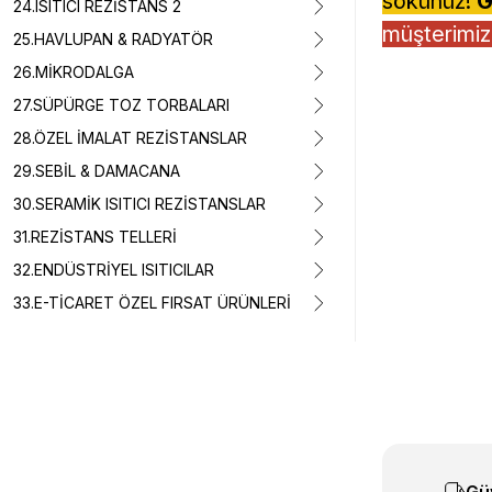
sökünüz!
G
24.ISITICI REZİSTANS 2
müşterimiz,
25.HAVLUPAN & RADYATÖR
26.MİKRODALGA
27.SÜPÜRGE TOZ TORBALARI
28.ÖZEL İMALAT REZİSTANSLAR
29.SEBİL & DAMACANA
30.SERAMİK ISITICI REZİSTANSLAR
31.REZİSTANS TELLERİ
32.ENDÜSTRİYEL ISITICILAR
33.E-TİCARET ÖZEL FIRSAT ÜRÜNLERİ
Bu ürünün fiyat 
Görüş ve önerile
Ürün resmi k
Ürün açıklam
Ürün bilgiler
Ürün fiyatı d