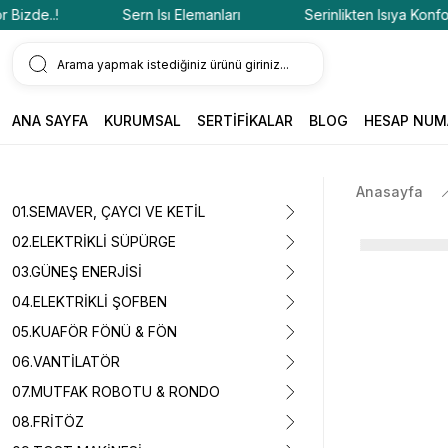
zde..!
Sern Isı Elemanları
Serinlikten Isıya Konfor Biz
ANA SAYFA
KURUMSAL
SERTİFİKALAR
BLOG
HESAP NUM
Anasayfa
01.SEMAVER, ÇAYCI VE KETİL
02.ELEKTRİKLİ SÜPÜRGE
03.GÜNEŞ ENERJİSİ
04.ELEKTRİKLİ ŞOFBEN
05.KUAFÖR FÖNÜ & FÖN
06.VANTİLATÖR
07.MUTFAK ROBOTU & RONDO
08.FRİTÖZ