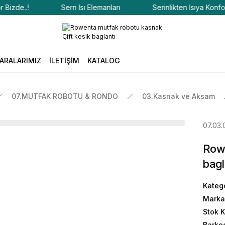
de..!
Sern Isı Elemanları
Serinlikten Isıya Konfor Biz
ARALARIMIZ
İLETİŞİM
KATALOG
07.MUTFAK ROBOTU & RONDO
03.Kasnak ve Aksam
07.03.
Rowe
bagl
Kateg
Marka
Stok 
Barko