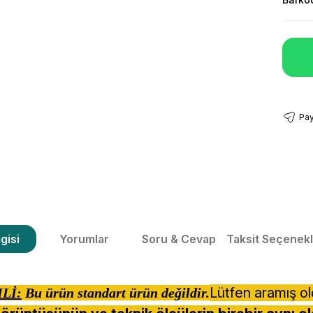
Pay
gisi
Yorumlar
Soru & Cevap
Taksit Seçenekl
Lütfen aramış o
Lİ:
Bu ürün standart ürün değildir.