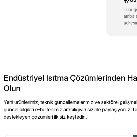
Gü
Bu ürüne benz
Tüm gö
ambala
adresin
Endüstriyel Isıtma Çözümlerinden H
Olun
Yeni ürünlerimiz, teknik güncellemelerimiz ve sektörel gelişmeler
güncel bilgileri e-bültenimiz aracılığıyla sizinle paylaşıyoruz. Ü
destekleyen çözümleri ilk siz keşfedin.