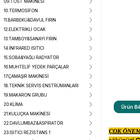
09.TOST MAKİNESİ
10.TERMOSİFON
11.BARBEKÜ&DAVUL FIRIN
12.ELEKTRİKLİ OCAK
13.TAMBOY&SANAYİ FIRIN
14.İNFRARED ISITICI
15.SOBA&YAĞLI RADYATÖR
16.MUHTELİF YEDEK PARÇALAR
17.ÇAMAŞIR MAKİNESİ
18.TEKNİK SERVİS ENSTRÜMANLARI
19.MAKARON GRUBU
20.KLİMA
Ürün Bil
21.KULUÇKA MAKİNESİ
22.DAVLUMBAZ&ASPİRATÖR
ÇOK ÖNEM
23.ISITICI REZİSTANS 1