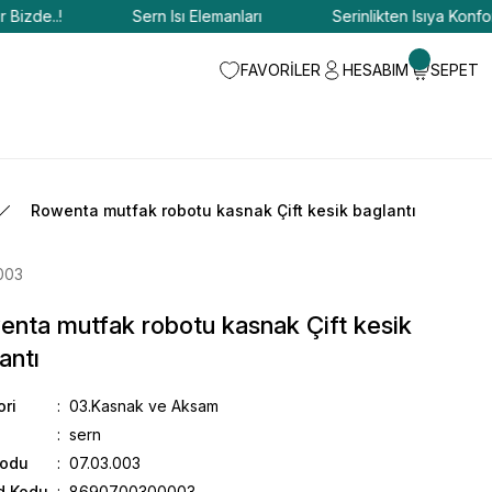
de..!
Sern Isı Elemanları
Serinlikten Isıya Konfor Biz
FAVORİLER
HESABIM
SEPET
Rowenta mutfak robotu kasnak Çift kesik baglantı
003
nta mutfak robotu kasnak Çift kesik
antı
ori
03.Kasnak ve Aksam
sern
Kodu
07.03.003
d Kodu
8690700300003