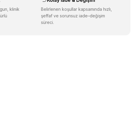
k
Kolay İade & Değişim
gun, klinik
Belirlenen koşullar kapsamında hızlı,
ürlü
şeffaf ve sorunsuz iade–değişim
süreci.