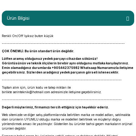
Ürün Bilgisi
Renkli On/Off Işıksız buton küçük
---------------------------------------------------------------------------------
ÇOK ÖNEMLİ: Bu ürün standart ürün değildir.
Lütfen aramış olduğunuz yedek parçayı cihazdan sökünüz!
Görüntüsünün ve teknik ölçülerin birebir aynı olduğunu mutlaka karşılaştırınız.
Emin olamadığınız durumlarda +905442375982 Whatsaap Numaramızla iletişime
geçebilirsiniz. Sizlerden aradığınız yedek parçanın görseli istenecektir.
-------------------------------------------------------------------------------
Toptan alım için, ürün kodu ve talep miktarı ile
birlikte
serinteknik@hotmail.com
adresimizle iletişime geçebilirsiniz.
-------------------------------------------------------------------------------
Değerli müşterimiz, firmamızı tercih ettiğiniz için teşekkür ederiz.
Web sitemizde ve diğer satış platformlarında belirtilen marka ve model adları, satılmakta
olan ürünlerin UYUMLU olduğu marka ve modelleri belirtmek ve müşteriyi doğru
yönlendirmek amacı ile yazılmıştır. Gösterilen bu ürünler bahsi geçen markaların orijinal
ürünleri değildir.