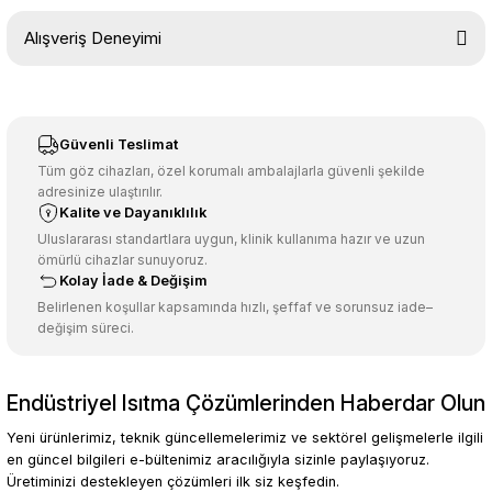
Bu ürünün fiyat bilgisi, resim, ürün açıklamalarında ve diğer
Alışveriş Deneyimi
konularda yetersiz gördüğünüz noktaları öneri formunu kullanarak
tarafımıza iletebilirsiniz.
Görüş ve önerileriniz için teşekkür ederiz.
Sitemize ilk yorumu siz yapın!
Ürün resmi kalitesiz, bozuk veya görüntülenemiyor.
Güvenli Teslimat
Ürün açıklamasında eksik bilgiler bulunuyor.
Tüm göz cihazları, özel korumalı ambalajlarla güvenli şekilde
adresinize ulaştırılır.
Deneyimini Paylaş
Ürün bilgilerinde hatalar bulunuyor.
Kalite ve Dayanıklılık
Ürün fiyatı diğer sitelerden daha pahalı.
Uluslararası standartlara uygun, klinik kullanıma hazır ve uzun
ömürlü cihazlar sunuyoruz.
Bu ürüne benzer farklı alternatifler olmalı.
Kolay İade & Değişim
Belirlenen koşullar kapsamında hızlı, şeffaf ve sorunsuz iade–
değişim süreci.
Endüstriyel Isıtma Çözümlerinden Haberdar Olun
Gönder
Yeni ürünlerimiz, teknik güncellemelerimiz ve sektörel gelişmelerle ilgili
en güncel bilgileri e-bültenimiz aracılığıyla sizinle paylaşıyoruz.
Üretiminizi destekleyen çözümleri ilk siz keşfedin.