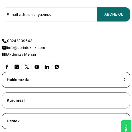
ABONE OL
03242339643
info@serinteknik.com
Akdeniz / Mersin
Hakkımızda
Kurumsal
Destek