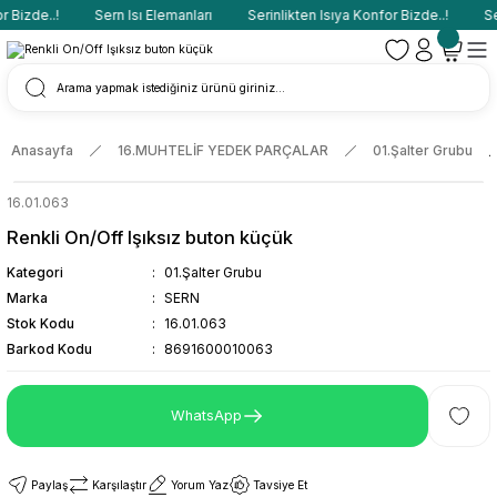
 Bizde..!
Sern Isı Elemanları
Serinlikten Isıya Konfor Bizde..!
Ser
Anasayfa
16.MUHTELİF YEDEK PARÇALAR
01.Şalter Grubu
16.01.063
Renkli On/Off Işıksız buton küçük
Kategori
01.Şalter Grubu
Marka
SERN
Stok Kodu
16.01.063
Barkod Kodu
8691600010063
WhatsApp
Paylaş
Karşılaştır
Yorum Yaz
Tavsiye Et