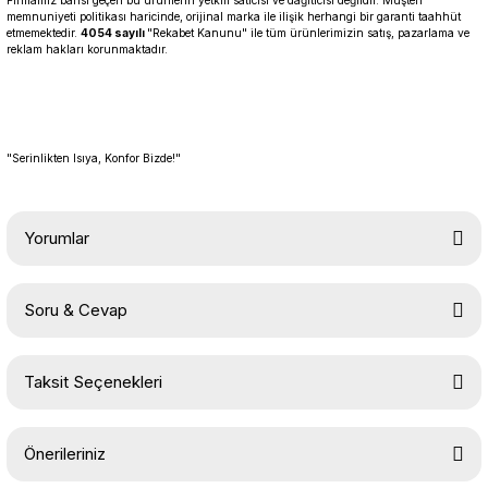
Firmamız bahsi geçen bu ürünlerin yetkili satıcısı ve dağıtıcısı değildir. Müşteri
memnuniyeti politikası haricinde, orijinal marka ile ilişik herhangi bir garanti taahhüt
etmemektedir.
4054 sayılı
"Rekabet Kanunu" ile tüm ürünlerimizin satış, pazarlama ve
reklam hakları korunmaktadır.
"Serinlikten Isıya, Konfor Bizde!"
Yorumlar
Soru & Cevap
Bu ürüne ilk yorumu siz yapın!
Taksit Seçenekleri
Yorum Yaz
Ürün hakkında henüz soru sorulmamış.
Önerileriniz
Soru Sor