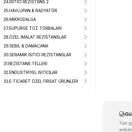
24.ISITICI REZİSTANS 2
25.HAVLUPAN & RADYATÖR
26.MİKRODALGA
Bu ürünün fiyat 
Görüş ve önerile
27.SÜPÜRGE TOZ TORBALARI
28.ÖZEL İMALAT REZİSTANSLAR
Ürün resmi k
29.SEBİL & DAMACANA
Ürün açıklam
30.SERAMİK ISITICI REZİSTANSLAR
Ürün bilgiler
31.REZİSTANS TELLERİ
Ürün fiyatı d
32.ENDÜSTRİYEL ISITICILAR
Bu ürüne benz
33.E-TİCARET ÖZEL FIRSAT ÜRÜNLERİ
Gü
Tüm gö
ambala