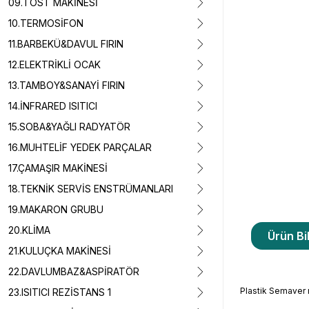
09.TOST MAKİNESİ
10.TERMOSİFON
11.BARBEKÜ&DAVUL FIRIN
12.ELEKTRİKLİ OCAK
13.TAMBOY&SANAYİ FIRIN
14.İNFRARED ISITICI
15.SOBA&YAĞLI RADYATÖR
16.MUHTELİF YEDEK PARÇALAR
17.ÇAMAŞIR MAKİNESİ
18.TEKNİK SERVİS ENSTRÜMANLARI
19.MAKARON GRUBU
20.KLİMA
Ürün Bil
21.KULUÇKA MAKİNESİ
22.DAVLUMBAZ&ASPİRATÖR
Plastik Semaver 
23.ISITICI REZİSTANS 1