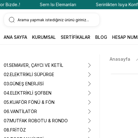
izde..!
Sern Isı Elemanları
Serinlikten Isıya Konfor Bi
ANA SAYFA
KURUMSAL
SERTİFİKALAR
BLOG
HESAP NUM
Anasayfa
01.SEMAVER, ÇAYCI VE KETİL
02.ELEKTRİKLİ SÜPÜRGE
03.GÜNEŞ ENERJİSİ
04.ELEKTRİKLİ ŞOFBEN
05.KUAFÖR FÖNÜ & FÖN
06.VANTİLATÖR
07.MUTFAK ROBOTU & RONDO
08.FRİTÖZ