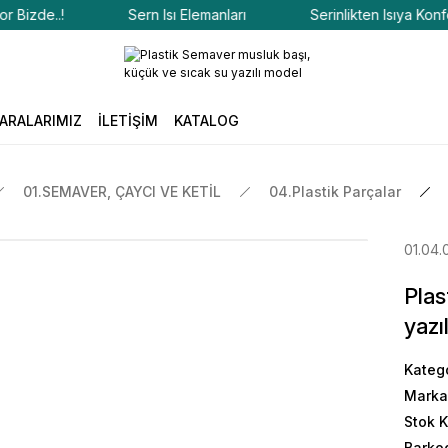
zde..!
Sern Isı Elemanları
Serinlikten Isıya Konfor Bi
ARALARIMIZ
İLETİŞİM
KATALOG
01.SEMAVER, ÇAYCI VE KETİL
04.Plastik Parçalar
01.04.
Plas
yazı
Kateg
Marka
Stok 
Barko