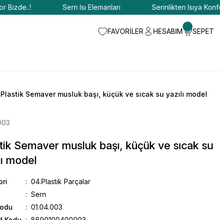
zde..!
Sern Isı Elemanları
Serinlikten Isıya Konfor Bi
FAVORİLER
HESABIM
SEPET
Plastik Semaver musluk başı, küçük ve sıcak su yazılı model
003
tik Semaver musluk başı, küçük ve sıcak su
lı model
ori
04.Plastik Parçalar
Sern
Kodu
01.04.003
d Kodu
8690100400003