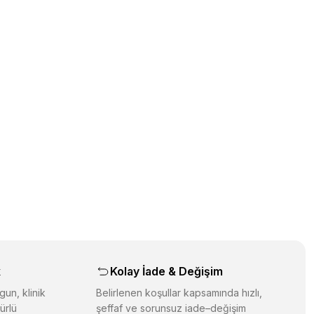
üz noktaları öneri formunu kullanarak tarafımıza iletebilirsiniz.
orulmamış.
 yapın!
yapın!
aş
k
Kolay İade & Değişim
gun, klinik
Belirlenen koşullar kapsamında hızlı,
ürlü
şeffaf ve sorunsuz iade–değişim