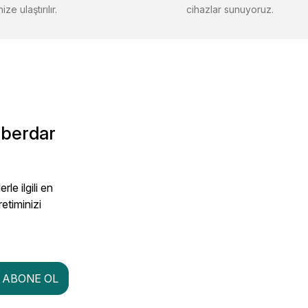
ize ulaştırılır.
cihazlar sunuyoruz.
aberdar
le ilgili en
retiminizi
ABONE OL