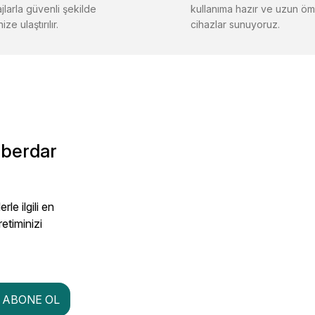
jlarla güvenli şekilde
kullanıma hazır ve uzun öm
ize ulaştırılır.
cihazlar sunuyoruz.
aberdar
le ilgili en
retiminizi
ABONE OL