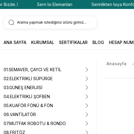
de..!
Sern Isı Elemanları
Serinlikten Isıya Konfor Biz
ANA SAYFA
KURUMSAL
SERTİFİKALAR
BLOG
HESAP NUM
Anasayfa
01.SEMAVER, ÇAYCI VE KETİL
02.ELEKTRİKLİ SÜPÜRGE
03.GÜNEŞ ENERJİSİ
04.ELEKTRİKLİ ŞOFBEN
05.KUAFÖR FÖNÜ & FÖN
06.VANTİLATÖR
07.MUTFAK ROBOTU & RONDO
08.FRİTÖZ