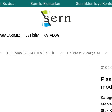
de..!
Sern Isı Elemanları
Serinlikten Isıya Konfor Biz
ARALARIMIZ
İLETİŞİM
KATALOG
01.SEMAVER, ÇAYCI VE KETİL
04.Plastik Parçalar
01.04.
Plas
mod
Kateg
Marka
Stok 