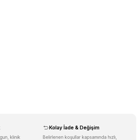
üz noktaları öneri formunu kullanarak tarafımıza iletebilirsiniz.
orulmamış.
 yapın!
yapın!
aş
k
Kolay İade & Değişim
gun, klinik
Belirlenen koşullar kapsamında hızlı,