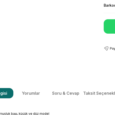
Barko
Pay
gisi
Yorumlar
Soru & Cevap
Taksit Seçenekl
musluk başı, küçük ve düz model