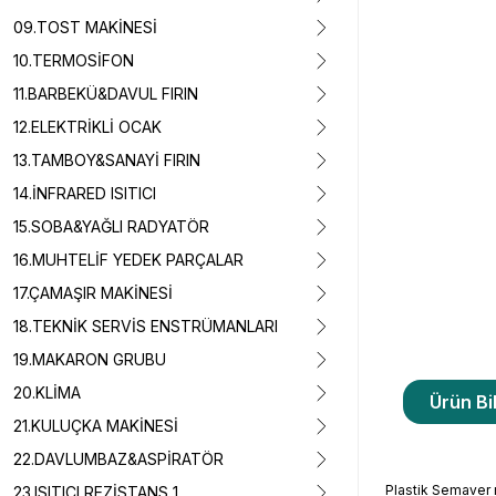
09.TOST MAKİNESİ
10.TERMOSİFON
11.BARBEKÜ&DAVUL FIRIN
12.ELEKTRİKLİ OCAK
13.TAMBOY&SANAYİ FIRIN
14.İNFRARED ISITICI
15.SOBA&YAĞLI RADYATÖR
16.MUHTELİF YEDEK PARÇALAR
17.ÇAMAŞIR MAKİNESİ
18.TEKNİK SERVİS ENSTRÜMANLARI
19.MAKARON GRUBU
20.KLİMA
Ürün Bil
21.KULUÇKA MAKİNESİ
22.DAVLUMBAZ&ASPİRATÖR
Plastik Semaver 
23.ISITICI REZİSTANS 1