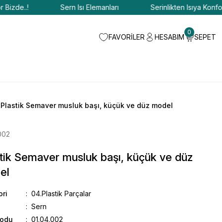
de..!
Sern Isı Elemanları
Serinlikten Isıya Konfor Biz
0
FAVORİLER
HESABIM
SEPET
Plastik Semaver musluk başı, küçük ve düz model
002
tik Semaver musluk başı, küçük ve düz
el
ori
04.Plastik Parçalar
Sern
Kodu
01.04.002