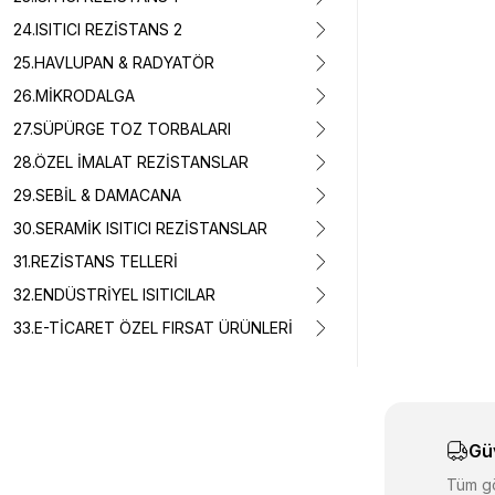
24.ISITICI REZİSTANS 2
25.HAVLUPAN & RADYATÖR
26.MİKRODALGA
Bu ürünün fiyat 
Görüş ve önerile
27.SÜPÜRGE TOZ TORBALARI
28.ÖZEL İMALAT REZİSTANSLAR
Ürün resmi k
29.SEBİL & DAMACANA
Ürün açıklam
30.SERAMİK ISITICI REZİSTANSLAR
Ürün bilgiler
31.REZİSTANS TELLERİ
Ürün fiyatı d
32.ENDÜSTRİYEL ISITICILAR
Bu ürüne benz
33.E-TİCARET ÖZEL FIRSAT ÜRÜNLERİ
Gü
Tüm gö