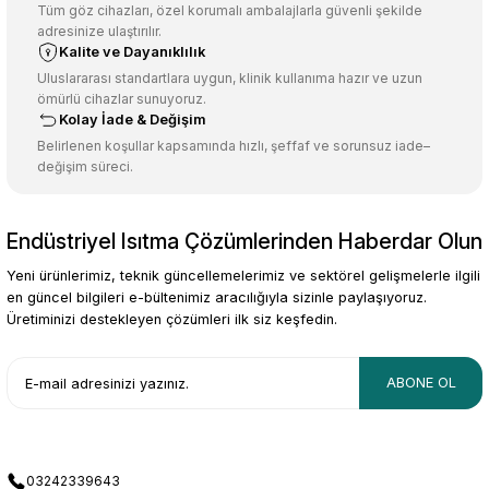
Ürün açıklamasında eksik bilgiler bulunuyor.
Tüm göz cihazları, özel korumalı ambalajlarla güvenli şekilde
adresinize ulaştırılır.
Deneyimini Paylaş
Ürün bilgilerinde hatalar bulunuyor.
Kalite ve Dayanıklılık
Ürün fiyatı diğer sitelerden daha pahalı.
Uluslararası standartlara uygun, klinik kullanıma hazır ve uzun
ömürlü cihazlar sunuyoruz.
Bu ürüne benzer farklı alternatifler olmalı.
Kolay İade & Değişim
Belirlenen koşullar kapsamında hızlı, şeffaf ve sorunsuz iade–
değişim süreci.
Endüstriyel Isıtma Çözümlerinden Haberdar Olun
Gönder
Yeni ürünlerimiz, teknik güncellemelerimiz ve sektörel gelişmelerle ilgili
en güncel bilgileri e-bültenimiz aracılığıyla sizinle paylaşıyoruz.
Üretiminizi destekleyen çözümleri ilk siz keşfedin.
ABONE OL
03242339643