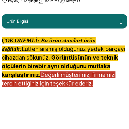
Paylaş
Karşılaştır
Yorum Yaz
Tavsiye Et
Ürün Bilgisi
ÇOK ÖNEMLİ:
Bu ürün standart ürün
Lütfen aramış olduğunuz yedek parçayı
değildir.
cihazdan sökünüz!
Görüntüsünün ve teknik
ölçülerin birebir aynı olduğunu mutlaka
karşılaştırınız.
Değerli müşterimiz, firmamızı
tercih ettiğiniz için teşekkür ederiz.