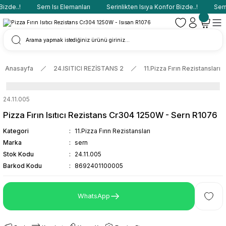
izde..!
Sern Isı Elemanları
Serinlikten Isıya Konfor Bizde..!
Sern 
Anasayfa
24.ISITICI REZİSTANS 2
11.Pizza Fırın Rezistansları
24.11.005
Pizza Fırın Isıtıcı Rezistans Cr304 1250W - Sern R1076
Kategori
11.Pizza Fırın Rezistansları
Marka
sern
Stok Kodu
24.11.005
Barkod Kodu
8692401100005
WhatsApp