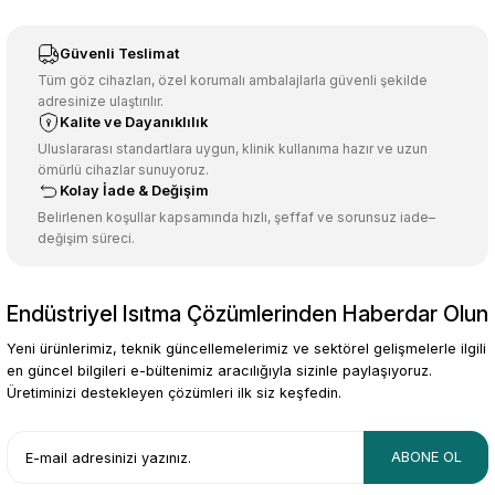
Sitemize ilk yorumu siz yapın!
Ürün resmi kalitesiz, bozuk veya görüntülenemiyor.
Güvenli Teslimat
Ürün açıklamasında eksik bilgiler bulunuyor.
Tüm göz cihazları, özel korumalı ambalajlarla güvenli şekilde
adresinize ulaştırılır.
Deneyimini Paylaş
Ürün bilgilerinde hatalar bulunuyor.
Kalite ve Dayanıklılık
Ürün fiyatı diğer sitelerden daha pahalı.
Uluslararası standartlara uygun, klinik kullanıma hazır ve uzun
ömürlü cihazlar sunuyoruz.
Bu ürüne benzer farklı alternatifler olmalı.
Kolay İade & Değişim
Belirlenen koşullar kapsamında hızlı, şeffaf ve sorunsuz iade–
değişim süreci.
Endüstriyel Isıtma Çözümlerinden Haberdar Olun
Gönder
Yeni ürünlerimiz, teknik güncellemelerimiz ve sektörel gelişmelerle ilgili
en güncel bilgileri e-bültenimiz aracılığıyla sizinle paylaşıyoruz.
Üretiminizi destekleyen çözümleri ilk siz keşfedin.
ABONE OL