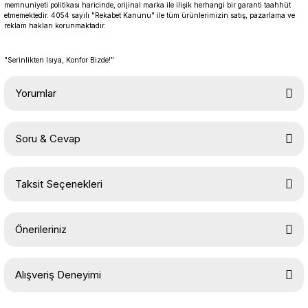
memnuniyeti politikası haricinde, orijinal marka ile ilişik herhangi bir garanti taahhüt
etmemektedir. 4054 sayılı "Rekabet Kanunu" ile tüm ürünlerimizin satış, pazarlama ve
reklam hakları korunmaktadır.
"Serinlikten Isıya, Konfor Bizde!"
Yorumlar
Soru & Cevap
Bu ürüne ilk yorumu siz yapın!
Taksit Seçenekleri
Yorum Yaz
Ürün hakkında henüz soru sorulmamış.
Önerileriniz
Soru Sor
Bu ürünün fiyat bilgisi, resim, ürün açıklamalarında ve diğer
Alışveriş Deneyimi
konularda yetersiz gördüğünüz noktaları öneri formunu kullanarak
tarafımıza iletebilirsiniz.
Görüş ve önerileriniz için teşekkür ederiz.