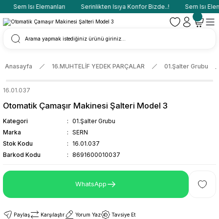
Sern Isı Elemanları
Serinlikten Isıya Konfor Bizde..!
Sern Isı Elem
Anasayfa
16.MUHTELİF YEDEK PARÇALAR
01.Şalter Grubu
16.01.037
Otomatik Çamaşır Makinesi Şalteri Model 3
Kategori
01.Şalter Grubu
Marka
SERN
Stok Kodu
16.01.037
Barkod Kodu
8691600010037
WhatsApp
Paylaş
Karşılaştır
Yorum Yaz
Tavsiye Et