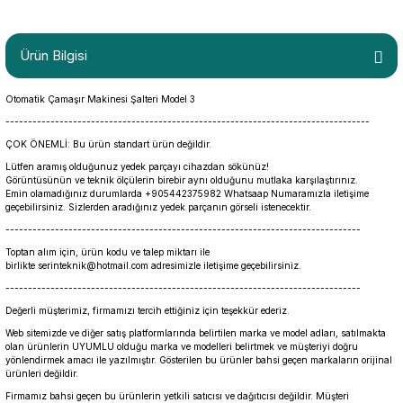
Ürün Bilgisi
Otomatik Çamaşır Makinesi Şalteri Model 3
---------------------------------------------------------------------------------
ÇOK ÖNEMLİ: Bu ürün standart ürün değildir.
Lütfen aramış olduğunuz yedek parçayı cihazdan sökünüz!
Görüntüsünün ve teknik ölçülerin birebir aynı olduğunu mutlaka karşılaştırınız.
Emin olamadığınız durumlarda +905442375982 Whatsaap Numaramızla iletişime
geçebilirsiniz. Sizlerden aradığınız yedek parçanın görseli istenecektir.
-------------------------------------------------------------------------------
Toptan alım için, ürün kodu ve talep miktarı ile
birlikte serinteknik@hotmail.com adresimizle iletişime geçebilirsiniz.
-------------------------------------------------------------------------------
Değerli müşterimiz, firmamızı tercih ettiğiniz için teşekkür ederiz.
Web sitemizde ve diğer satış platformlarında belirtilen marka ve model adları, satılmakta
olan ürünlerin UYUMLU olduğu marka ve modelleri belirtmek ve müşteriyi doğru
yönlendirmek amacı ile yazılmıştır. Gösterilen bu ürünler bahsi geçen markaların orijinal
ürünleri değildir.
Firmamız bahsi geçen bu ürünlerin yetkili satıcısı ve dağıtıcısı değildir. Müşteri