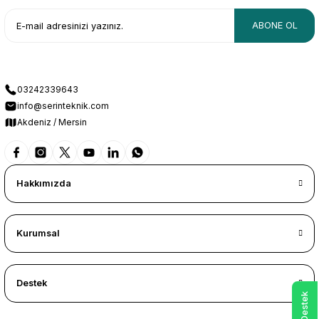
ABONE OL
03242339643
info@serinteknik.com
Akdeniz / Mersin
Hakkımızda
Kurumsal
Destek