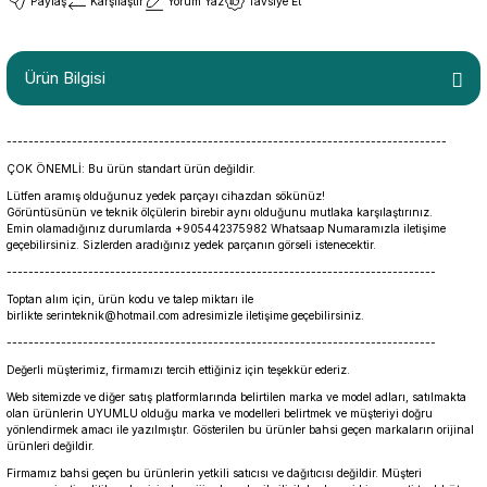
Paylaş
Karşılaştır
Yorum Yaz
Tavsiye Et
Ürün Bilgisi
---------------------------------------------------------------------------------
ÇOK ÖNEMLİ: Bu ürün standart ürün değildir.
Lütfen aramış olduğunuz yedek parçayı cihazdan sökünüz!
Görüntüsünün ve teknik ölçülerin birebir aynı olduğunu mutlaka karşılaştırınız.
Emin olamadığınız durumlarda +905442375982 Whatsaap Numaramızla iletişime
geçebilirsiniz. Sizlerden aradığınız yedek parçanın görseli istenecektir.
-------------------------------------------------------------------------------
Toptan alım için, ürün kodu ve talep miktarı ile
birlikte serinteknik@hotmail.com adresimizle iletişime geçebilirsiniz.
-------------------------------------------------------------------------------
Değerli müşterimiz, firmamızı tercih ettiğiniz için teşekkür ederiz.
Web sitemizde ve diğer satış platformlarında belirtilen marka ve model adları, satılmakta
olan ürünlerin UYUMLU olduğu marka ve modelleri belirtmek ve müşteriyi doğru
yönlendirmek amacı ile yazılmıştır. Gösterilen bu ürünler bahsi geçen markaların orijinal
ürünleri değildir.
Firmamız bahsi geçen bu ürünlerin yetkili satıcısı ve dağıtıcısı değildir. Müşteri