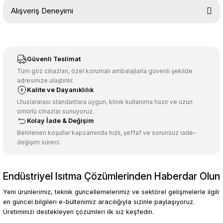
Bu ürünün fiyat bilgisi, resim, ürün açıklamalarında ve diğer
Alışveriş Deneyimi
konularda yetersiz gördüğünüz noktaları öneri formunu kullanarak
tarafımıza iletebilirsiniz.
Görüş ve önerileriniz için teşekkür ederiz.
Sitemize ilk yorumu siz yapın!
Ürün resmi kalitesiz, bozuk veya görüntülenemiyor.
Güvenli Teslimat
Ürün açıklamasında eksik bilgiler bulunuyor.
Tüm göz cihazları, özel korumalı ambalajlarla güvenli şekilde
adresinize ulaştırılır.
Deneyimini Paylaş
Ürün bilgilerinde hatalar bulunuyor.
Kalite ve Dayanıklılık
Ürün fiyatı diğer sitelerden daha pahalı.
Uluslararası standartlara uygun, klinik kullanıma hazır ve uzun
ömürlü cihazlar sunuyoruz.
Bu ürüne benzer farklı alternatifler olmalı.
Kolay İade & Değişim
Belirlenen koşullar kapsamında hızlı, şeffaf ve sorunsuz iade–
değişim süreci.
Endüstriyel Isıtma Çözümlerinden Haberdar Olun
Gönder
Yeni ürünlerimiz, teknik güncellemelerimiz ve sektörel gelişmelerle ilgili
en güncel bilgileri e-bültenimiz aracılığıyla sizinle paylaşıyoruz.
Üretiminizi destekleyen çözümleri ilk siz keşfedin.