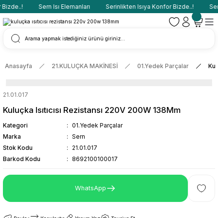
Bizde..!
Sern Isı Elemanları
Serinlikten Isıya Konfor Bizde..!
Sern
Anasayfa
21.KULUÇKA MAKİNESİ
01.Yedek Parçalar
Kul
21.01.017
Kuluçka Isıtıcısı Rezistansı 220V 200W 138Mm
Kategori
01.Yedek Parçalar
Marka
Sern
Stok Kodu
21.01.017
Barkod Kodu
8692100100017
WhatsApp