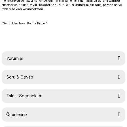
memnuniyeti politikası haricinde, orijinal marka ile ilişik herhangi bir garanti taahhüt
etmemektedir. 4054 sayılı "Rekabet Kanunu" ile tüm ürünlerimizin satış, pazarlama ve
reklam hakları korunmaktadır.
"Serinlikten Isıya, Konfor Bizde!"
Yorumlar
Soru & Cevap
Bu ürüne ilk yorumu siz yapın!
Taksit Seçenekleri
Yorum Yaz
Ürün hakkında henüz soru sorulmamış.
Önerileriniz
Soru Sor