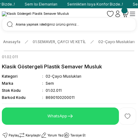
Bizde..!
Sern Isı Elemanları
Serinlikten Isıya Konfor Bizde..!
Sern
Anasayfa
01.SEMAVER, ÇAYCI VE KETİL
02-Çaycı Muslukları
01.02.011
Klasik Göstergeli Plastik Semaver Musluk
Kategori
02-Çaycı Muslukları
Marka
Sern
Stok Kodu
01.02.011
Barkod Kodu
8690100200011
WhatsApp
Paylaş
Karşılaştır
Yorum Yaz
Tavsiye Et