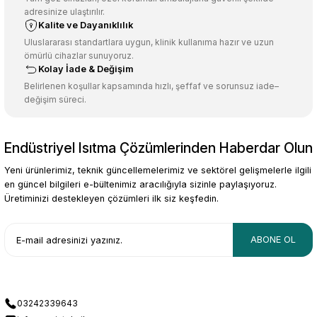
adresinize ulaştırılır.
Deneyimini Paylaş
Ürün bilgilerinde hatalar bulunuyor.
Kalite ve Dayanıklılık
Ürün fiyatı diğer sitelerden daha pahalı.
Uluslararası standartlara uygun, klinik kullanıma hazır ve uzun
ömürlü cihazlar sunuyoruz.
Bu ürüne benzer farklı alternatifler olmalı.
Kolay İade & Değişim
Belirlenen koşullar kapsamında hızlı, şeffaf ve sorunsuz iade–
değişim süreci.
Endüstriyel Isıtma Çözümlerinden Haberdar Olun
Gönder
Yeni ürünlerimiz, teknik güncellemelerimiz ve sektörel gelişmelerle ilgili
en güncel bilgileri e-bültenimiz aracılığıyla sizinle paylaşıyoruz.
Üretiminizi destekleyen çözümleri ilk siz keşfedin.
ABONE OL
03242339643