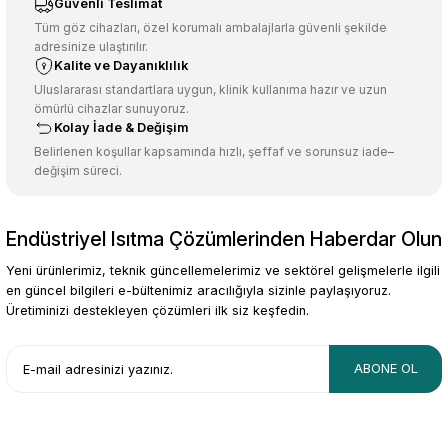
Güvenli Teslimat
Ürün açıklamasında eksik bilgiler bulunuyor.
Tüm göz cihazları, özel korumalı ambalajlarla güvenli şekilde
adresinize ulaştırılır.
Deneyimini Paylaş
Ürün bilgilerinde hatalar bulunuyor.
Kalite ve Dayanıklılık
Ürün fiyatı diğer sitelerden daha pahalı.
Uluslararası standartlara uygun, klinik kullanıma hazır ve uzun
ömürlü cihazlar sunuyoruz.
Bu ürüne benzer farklı alternatifler olmalı.
Kolay İade & Değişim
Belirlenen koşullar kapsamında hızlı, şeffaf ve sorunsuz iade–
değişim süreci.
Endüstriyel Isıtma Çözümlerinden Haberdar Olun
Gönder
Yeni ürünlerimiz, teknik güncellemelerimiz ve sektörel gelişmelerle ilgili
en güncel bilgileri e-bültenimiz aracılığıyla sizinle paylaşıyoruz.
Üretiminizi destekleyen çözümleri ilk siz keşfedin.
ABONE OL