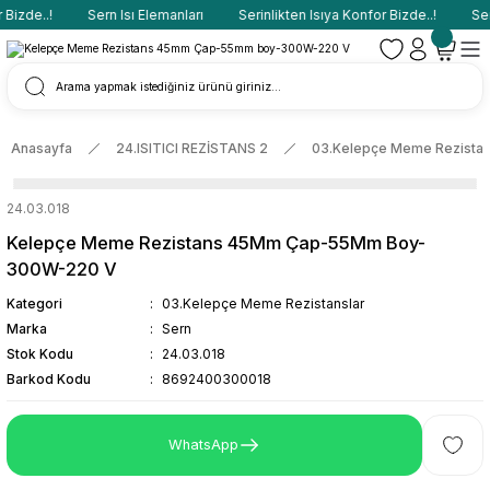
Bizde..!
Sern Isı Elemanları
Serinlikten Isıya Konfor Bizde..!
Sern
Anasayfa
24.ISITICI REZİSTANS 2
03.Kelepçe Meme Rezistan
24.03.018
Kelepçe Meme Rezistans 45Mm Çap-55Mm Boy-
300W-220 V
Kategori
03.Kelepçe Meme Rezistanslar
Marka
Sern
Stok Kodu
24.03.018
Barkod Kodu
8692400300018
WhatsApp