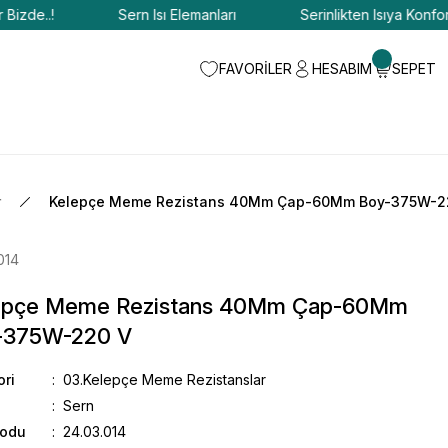
de..!
Sern Isı Elemanları
Serinlikten Isıya Konfor Bizd
FAVORİLER
HESABIM
SEPET
r
Kelepçe Meme Rezistans 40Mm Çap-60Mm Boy-375W-2
014
epçe Meme Rezistans 40Mm Çap-60Mm
-375W-220 V
ori
03.Kelepçe Meme Rezistanslar
Sern
Kodu
24.03.014