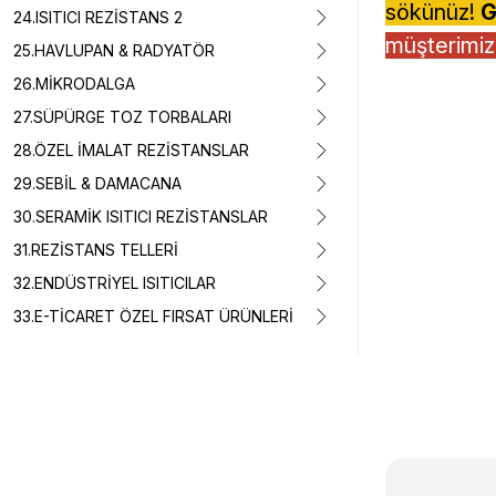
sökünüz!
G
24.ISITICI REZİSTANS 2
müşterimiz,
25.HAVLUPAN & RADYATÖR
26.MİKRODALGA
27.SÜPÜRGE TOZ TORBALARI
28.ÖZEL İMALAT REZİSTANSLAR
29.SEBİL & DAMACANA
30.SERAMİK ISITICI REZİSTANSLAR
31.REZİSTANS TELLERİ
32.ENDÜSTRİYEL ISITICILAR
33.E-TİCARET ÖZEL FIRSAT ÜRÜNLERİ
Bu ürünün fiyat 
Görüş ve önerile
Ürün resmi k
Ürün açıklam
Ürün bilgiler