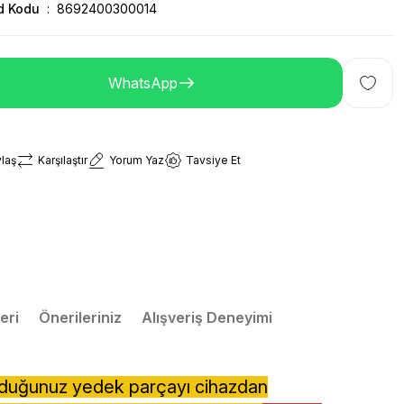
d Kodu
8692400300014
WhatsApp
laş
Karşılaştır
Yorum Yaz
Tavsiye Et
eri
Önerileriniz
Alışveriş Deneyimi
lduğunuz yedek parçayı cihazdan