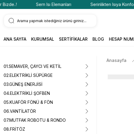
de..!
Sern Isı Elemanları
Serinlikten Isıya Konfor Biz
ANA SAYFA
KURUMSAL
SERTİFİKALAR
BLOG
HESAP NUM
Anasayfa
01.SEMAVER, ÇAYCI VE KETİL
02.ELEKTRİKLİ SÜPÜRGE
03.GÜNEŞ ENERJİSİ
04.ELEKTRİKLİ ŞOFBEN
05.KUAFÖR FÖNÜ & FÖN
06.VANTİLATÖR
07.MUTFAK ROBOTU & RONDO
08.FRİTÖZ