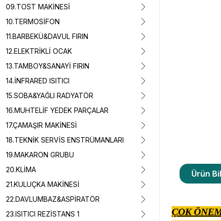
09.TOST MAKİNESİ
10.TERMOSİFON
11.BARBEKÜ&DAVUL FIRIN
12.ELEKTRİKLİ OCAK
13.TAMBOY&SANAYİ FIRIN
14.İNFRARED ISITICI
15.SOBA&YAĞLI RADYATÖR
16.MUHTELİF YEDEK PARÇALAR
17.ÇAMAŞIR MAKİNESİ
18.TEKNİK SERVİS ENSTRÜMANLARI
19.MAKARON GRUBU
20.KLİMA
Ürün Bil
21.KULUÇKA MAKİNESİ
22.DAVLUMBAZ&ASPİRATÖR
ÇOK ÖNEM
23.ISITICI REZİSTANS 1