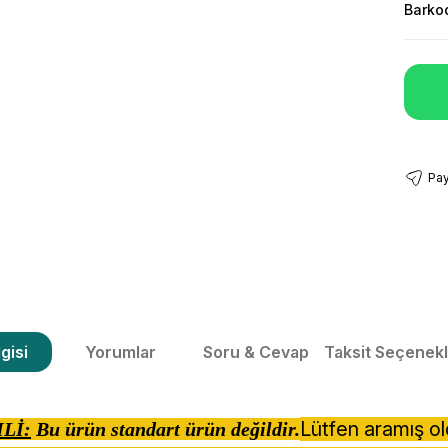
Barko
Pay
gisi
Yorumlar
Soru & Cevap
Taksit Seçenekl
Lütfen aramış o
Lİ:
Bu ürün standart ürün değildir.