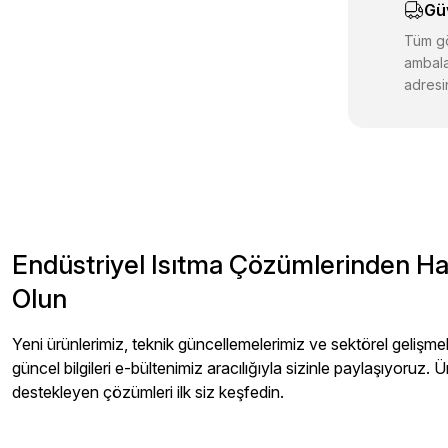
Gü
Ürün fiyatı d
Bu ürüne benz
Tüm gö
ambala
adresin
Endüstriyel Isıtma Çözümlerinden H
Olun
Yeni ürünlerimiz, teknik güncellemelerimiz ve sektörel gelişmeler
güncel bilgileri e-bültenimiz aracılığıyla sizinle paylaşıyoruz. Ü
destekleyen çözümleri ilk siz keşfedin.