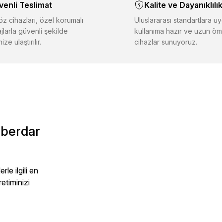
venli Teslimat
Kalite ve Dayanıklılı
iğer sitelerden daha pahalı.
er farklı alternatifler olmalı.
z cihazları, özel korumalı
Uluslararası standartlara uy
jlarla güvenli şekilde
kullanıma hazır ve uzun öm
ize ulaştırılır.
cihazlar sunuyoruz.
Gönder
aberdar
le ilgili en
retiminizi