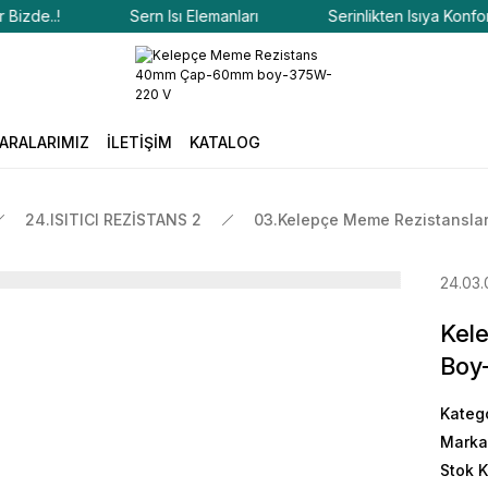
de..!
Sern Isı Elemanları
Serinlikten Isıya Konfor Biz
ARALARIMIZ
İLETİŞİM
KATALOG
24.ISITICI REZİSTANS 2
03.Kelepçe Meme Rezistansla
24.03.
Kel
Boy
Kateg
Marka
Stok 