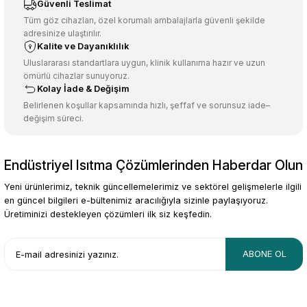
Ürün resmi kalitesiz, bozuk veya görüntülenemiyor.
Güvenli Teslimat
Ürün açıklamasında eksik bilgiler bulunuyor.
Tüm göz cihazları, özel korumalı ambalajlarla güvenli şekilde
adresinize ulaştırılır.
Deneyimini Paylaş
Ürün bilgilerinde hatalar bulunuyor.
Kalite ve Dayanıklılık
Ürün fiyatı diğer sitelerden daha pahalı.
Uluslararası standartlara uygun, klinik kullanıma hazır ve uzun
ömürlü cihazlar sunuyoruz.
Bu ürüne benzer farklı alternatifler olmalı.
Kolay İade & Değişim
Belirlenen koşullar kapsamında hızlı, şeffaf ve sorunsuz iade–
değişim süreci.
Endüstriyel Isıtma Çözümlerinden Haberdar Olun
Gönder
Yeni ürünlerimiz, teknik güncellemelerimiz ve sektörel gelişmelerle ilgili
en güncel bilgileri e-bültenimiz aracılığıyla sizinle paylaşıyoruz.
Üretiminizi destekleyen çözümleri ilk siz keşfedin.
ABONE OL