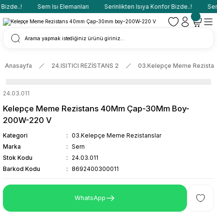
izde..!
Sern Isı Elemanları
Serinlikten Isıya Konfor Bizde..!
Sern
Anasayfa
24.ISITICI REZİSTANS 2
03.Kelepçe Meme Rezistan
24.03.011
Kelepçe Meme Rezistans 40Mm Çap-30Mm Boy-
200W-220 V
Kategori
03.Kelepçe Meme Rezistanslar
Marka
Sern
Stok Kodu
24.03.011
Barkod Kodu
8692400300011
WhatsApp