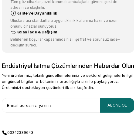
Ürün açıklamasında eksik bilgiler bulunuyor.
Tüm göz cihazları, özel korumalı ambalajlarla güvenli şekilde
adresinize ulaştırılır.
Deneyimini Paylaş
Ürün bilgilerinde hatalar bulunuyor.
Kalite ve Dayanıklılık
Ürün fiyatı diğer sitelerden daha pahalı.
Uluslararası standartlara uygun, klinik kullanıma hazır ve uzun
ömürlü cihazlar sunuyoruz.
Bu ürüne benzer farklı alternatifler olmalı.
Kolay İade & Değişim
Belirlenen koşullar kapsamında hızlı, şeffaf ve sorunsuz iade–
değişim süreci.
Endüstriyel Isıtma Çözümlerinden Haberdar Olun
Gönder
Yeni ürünlerimiz, teknik güncellemelerimiz ve sektörel gelişmelerle ilgili
en güncel bilgileri e-bültenimiz aracılığıyla sizinle paylaşıyoruz.
Üretiminizi destekleyen çözümleri ilk siz keşfedin.
ABONE OL
03242339643