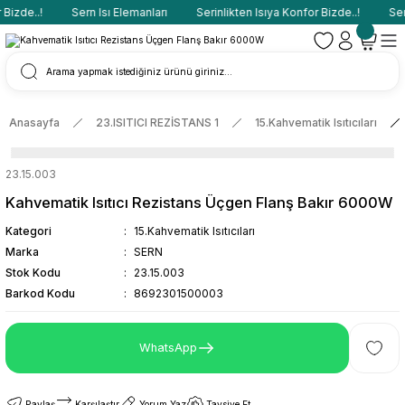
Bizde..!
Sern Isı Elemanları
Serinlikten Isıya Konfor Bizde..!
Sern
Anasayfa
23.ISITICI REZİSTANS 1
15.Kahvematik Isıtıcıları
23.15.003
Kahvematik Isıtıcı Rezistans Üçgen Flanş Bakır 6000W
Kategori
15.Kahvematik Isıtıcıları
Marka
SERN
Stok Kodu
23.15.003
Barkod Kodu
8692301500003
WhatsApp
Paylaş
Karşılaştır
Yorum Yaz
Tavsiye Et