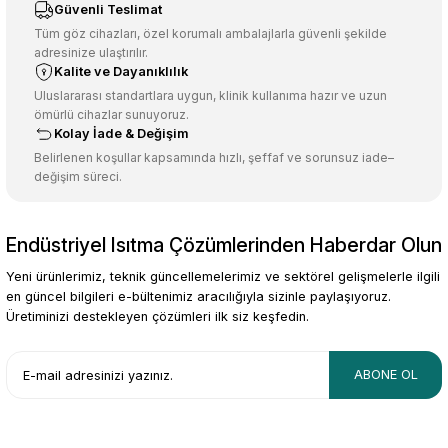
Ürün resmi kalitesiz, bozuk veya görüntülenemiyor.
Güvenli Teslimat
Ürün açıklamasında eksik bilgiler bulunuyor.
Tüm göz cihazları, özel korumalı ambalajlarla güvenli şekilde
adresinize ulaştırılır.
Deneyimini Paylaş
Ürün bilgilerinde hatalar bulunuyor.
Kalite ve Dayanıklılık
Ürün fiyatı diğer sitelerden daha pahalı.
Uluslararası standartlara uygun, klinik kullanıma hazır ve uzun
ömürlü cihazlar sunuyoruz.
Bu ürüne benzer farklı alternatifler olmalı.
Kolay İade & Değişim
Belirlenen koşullar kapsamında hızlı, şeffaf ve sorunsuz iade–
değişim süreci.
Endüstriyel Isıtma Çözümlerinden Haberdar Olun
Gönder
Yeni ürünlerimiz, teknik güncellemelerimiz ve sektörel gelişmelerle ilgili
en güncel bilgileri e-bültenimiz aracılığıyla sizinle paylaşıyoruz.
Üretiminizi destekleyen çözümleri ilk siz keşfedin.
ABONE OL