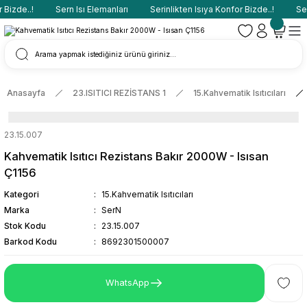
Bizde..!
Sern Isı Elemanları
Serinlikten Isıya Konfor Bizde..!
Sern
Anasayfa
23.ISITICI REZİSTANS 1
15.Kahvematik Isıtıcıları
23.15.007
Kahvematik Isıtıcı Rezistans Bakır 2000W - Isısan
Ç1156
Kategori
15.Kahvematik Isıtıcıları
Marka
SerN
Stok Kodu
23.15.007
Barkod Kodu
8692301500007
WhatsApp