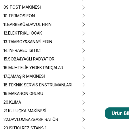
09.TOST MAKİNESİ
10.TERMOSİFON
11.BARBEKÜ&DAVUL FIRIN
12.ELEKTRİKLİ OCAK
13.TAMBOY&SANAYİ FIRIN
14.İNFRARED ISITICI
15.SOBA&YAĞLI RADYATÖR
16.MUHTELİF YEDEK PARÇALAR
17.ÇAMAŞIR MAKİNESİ
18.TEKNİK SERVİS ENSTRÜMANLARI
19.MAKARON GRUBU
20.KLİMA
21.KULUÇKA MAKİNESİ
Ürün Bil
22.DAVLUMBAZ&ASPİRATÖR
23.ISITICI REZİSTANS 1