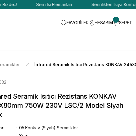
de..!
Sern Isı Elemanları
Serinlikten Isıya Konfor Bizd
FAVORİLER
HESABIM
SEPET
eramikler
İnfrared Seramik Isıtıcı Rezistans KONKAV 2
032
ared Seramik Isıtıcı Rezistans KONKAV
X80mm 750W 230V LSC/2 Model Siyah
k
ori
05.Konkav (Siyah) Seramikler
Sern