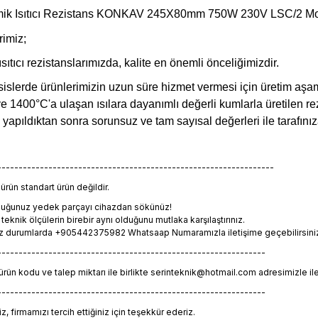
amik Isıtıcı Rezistans KONKAV 245X80mm 750W 230V LSC/2 M
rimiz;
tıcı rezistanslarımızda, kalite en önemli önceliğimizdir.
sislerde ürünlerimizin uzun süre hizmet vermesi için üretim aşam
 ve 1400°C'a ulaşan ısılara dayanımlı değerli kumlarla üretilen rez
i yapıldıktan sonra sorunsuz ve tam sayısal değerleri ile tarafın
-----------------------------------------------------------------
rün standart ürün değildir.
lduğunuz yedek parçayı cihazdan sökünüz!
eknik ölçülerin birebir aynı olduğunu mutlaka karşılaştırınız.
z durumlarda +905442375982 Whatsaap Numaramızla iletişime geçebilirsiniz. 
---------------------------------------------------------------
 ürün kodu ve talep miktarı ile birlikte serinteknik@hotmail.com adresimizle il
---------------------------------------------------------------
, firmamızı tercih ettiğiniz için teşekkür ederiz.