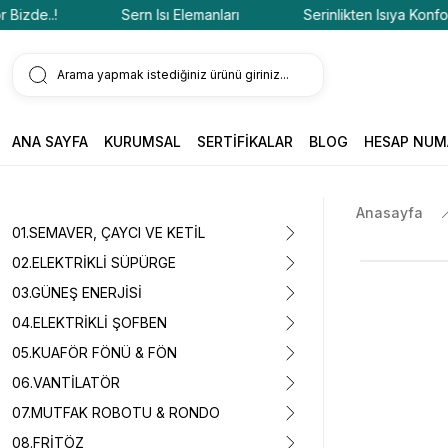
de..!
Sern Isı Elemanları
Serinlikten Isıya Konfor Biz
ANA SAYFA
KURUMSAL
SERTİFİKALAR
BLOG
HESAP NUM
Anasayfa
01.SEMAVER, ÇAYCI VE KETİL
02.ELEKTRİKLİ SÜPÜRGE
03.GÜNEŞ ENERJİSİ
04.ELEKTRİKLİ ŞOFBEN
05.KUAFÖR FÖNÜ & FÖN
06.VANTİLATÖR
07.MUTFAK ROBOTU & RONDO
08.FRİTÖZ