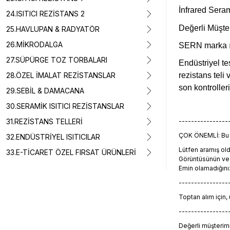
İnfrared Ser
24.ISITICI REZİSTANS 2
Değerli Müşte
25.HAVLUPAN & RADYATÖR
26.MİKRODALGA
SERN marka ısı
27.SÜPÜRGE TOZ TORBALARI
Endüstriyel te
28.ÖZEL İMALAT REZİSTANSLAR
rezistans teli
son kontroller
29.SEBİL & DAMACANA
30.SERAMİK ISITICI REZİSTANSLAR
31.REZİSTANS TELLERİ
----------------
ÇOK ÖNEMLİ: Bu ü
32.ENDÜSTRİYEL ISITICILAR
Lütfen aramış o
33.E-TİCARET ÖZEL FIRSAT ÜRÜNLERİ
Görüntüsünün ve t
Emin olamadığını
----------------
Toptan alım için,
----------------
Değerli müşterimiz