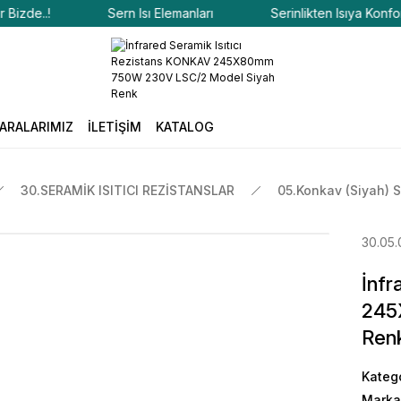
de..!
Sern Isı Elemanları
Serinlikten Isıya Konfor Biz
ARALARIMIZ
İLETİŞİM
KATALOG
30.SERAMİK ISITICI REZİSTANSLAR
05.Konkav (Siyah) S
30.05.
İnfr
245
Ren
Kateg
Marka