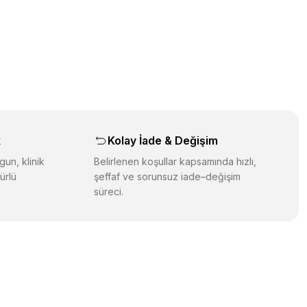
üz noktaları öneri formunu kullanarak tarafımıza iletebilirsiniz.
orulmamış.
 yapın!
yapın!
aş
k
Kolay İade & Değişim
gun, klinik
Belirlenen koşullar kapsamında hızlı,
ürlü
şeffaf ve sorunsuz iade–değişim
süreci.