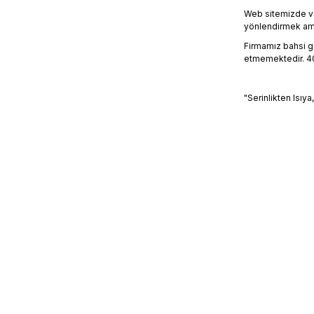
Web sitemizde ve
yönlendirmek amacı
Firmamız bahsi geç
etmemektedir. 405
"Serinlikten Isıya