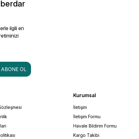
aberdar
le ilgili en
retiminizi
ABONE OL
Kurumsal
 Sözleşmesi
İletişim
nlik
İletişim Formu
lari
Havale Bildirim Formu
olitikası
Kargo Takibi