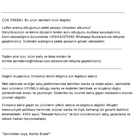
---------------------------------------------------------------------------------
ÇOK ÖNEMLİ: Bu ürün standart ürün değildir.
Lütfen aramış olduğunuz yedek parçayı cihazdan sökünüz!
Görüntüsünün ve teknik ölçülerin birebir aynı olduğunu mutlaka karşılaştırınız.
Emin olamadığınız durumlarda +905442375982 Whatsaap Numaramızla iletişime
geçebilirsiniz. Sizlerden aradığınız yedek parçanın görseli istenecektir.
-------------------------------------------------------------------------------
Toptan alım için, ürün kodu ve talep miktarı ile
birlikte serinteknik@hotmail.com adresimizle iletişime geçebilirsiniz.
-------------------------------------------------------------------------------
Değerli müşterimiz, firmamızı tercih ettiğiniz için teşekkür ederiz.
Web sitemizde ve diğer satış platformlarında belirtilen marka ve model adları, satılmakta
olan ürünlerin UYUMLU olduğu marka ve modelleri belirtmek ve müşteriyi doğru
yönlendirmek amacı ile yazılmıştır. Gösterilen bu ürünler bahsi geçen markaların orijinal
ürünleri değildir.
Firmamız bahsi geçen bu ürünlerin yetkili satıcısı ve dağıtıcısı değildir. Müşteri
memnuniyeti politikası haricinde, orijinal marka ile ilişik herhangi bir garanti taahhüt
etmemektedir. 4054 sayılı "Rekabet Kanunu" ile tüm ürünlerimizin satış, pazarlama ve
reklam hakları korunmaktadır.
"Serinlikten Isıya, Konfor Bizde!"