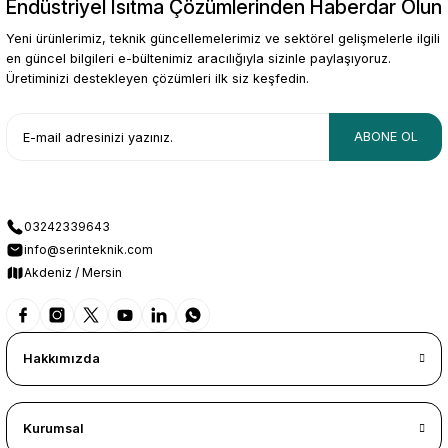
Endüstriyel Isıtma Çözümlerinden Haberdar Olun
Gönder
Yeni ürünlerimiz, teknik güncellemelerimiz ve sektörel gelişmelerle ilgili
en güncel bilgileri e-bültenimiz aracılığıyla sizinle paylaşıyoruz.
Üretiminizi destekleyen çözümleri ilk siz keşfedin.
ABONE OL
03242339643
info@serinteknik.com
Akdeniz / Mersin
Hakkımızda
Kurumsal