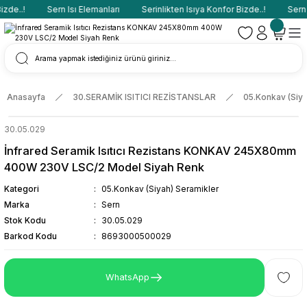
de..!
Sern Isı Elemanları
Serinlikten Isıya Konfor Bizde..!
Sern I
Anasayfa
30.SERAMİK ISITICI REZİSTANSLAR
05.Konkav (Siya
30.05.029
İnfrared Seramik Isıtıcı Rezistans KONKAV 245X80mm
400W 230V LSC/2 Model Siyah Renk
Kategori
05.Konkav (Siyah) Seramikler
Marka
Sern
Stok Kodu
30.05.029
Barkod Kodu
8693000500029
WhatsApp