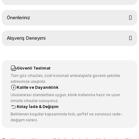
Yorum Yaz
Ürün hakkında henüz soru sorulmamış.
Önerileriniz
Soru Sor
Bu ürünün fiyat bilgisi, resim, ürün açıklamalarında ve diğer
Alışveriş Deneyimi
konularda yetersiz gördüğünüz noktaları öneri formunu kullanarak
tarafımıza iletebilirsiniz.
Görüş ve önerileriniz için teşekkür ederiz.
Sitemize ilk yorumu siz yapın!
Ürün resmi kalitesiz, bozuk veya görüntülenemiyor.
Güvenli Teslimat
Ürün açıklamasında eksik bilgiler bulunuyor.
Tüm göz cihazları, özel korumalı ambalajlarla güvenli şekilde
adresinize ulaştırılır.
Deneyimini Paylaş
Ürün bilgilerinde hatalar bulunuyor.
Kalite ve Dayanıklılık
Ürün fiyatı diğer sitelerden daha pahalı.
Uluslararası standartlara uygun, klinik kullanıma hazır ve uzun
ömürlü cihazlar sunuyoruz.
Bu ürüne benzer farklı alternatifler olmalı.
Kolay İade & Değişim
Belirlenen koşullar kapsamında hızlı, şeffaf ve sorunsuz iade–
değişim süreci.