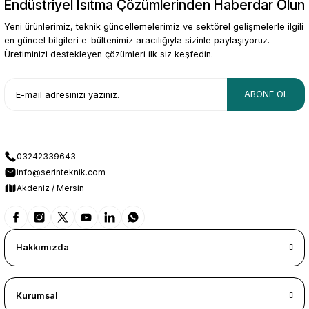
Endüstriyel Isıtma Çözümlerinden Haberdar Olun
Gönder
Yeni ürünlerimiz, teknik güncellemelerimiz ve sektörel gelişmelerle ilgili
en güncel bilgileri e-bültenimiz aracılığıyla sizinle paylaşıyoruz.
Üretiminizi destekleyen çözümleri ilk siz keşfedin.
ABONE OL
03242339643
info@serinteknik.com
Akdeniz / Mersin
Hakkımızda
Kurumsal