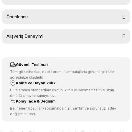
Yorum Yaz
Ürün hakkında henüz soru sorulmamış.
Önerileriniz
Soru Sor
Bu ürünün fiyat bilgisi, resim, ürün açıklamalarında ve diğer
Alışveriş Deneyimi
konularda yetersiz gördüğünüz noktaları öneri formunu kullanarak
tarafımıza iletebilirsiniz.
Görüş ve önerileriniz için teşekkür ederiz.
Sitemize ilk yorumu siz yapın!
Ürün resmi kalitesiz, bozuk veya görüntülenemiyor.
Güvenli Teslimat
Ürün açıklamasında eksik bilgiler bulunuyor.
Tüm göz cihazları, özel korumalı ambalajlarla güvenli şekilde
adresinize ulaştırılır.
Deneyimini Paylaş
Ürün bilgilerinde hatalar bulunuyor.
Kalite ve Dayanıklılık
Ürün fiyatı diğer sitelerden daha pahalı.
Uluslararası standartlara uygun, klinik kullanıma hazır ve uzun
ömürlü cihazlar sunuyoruz.
Bu ürüne benzer farklı alternatifler olmalı.
Kolay İade & Değişim
Belirlenen koşullar kapsamında hızlı, şeffaf ve sorunsuz iade–
değişim süreci.