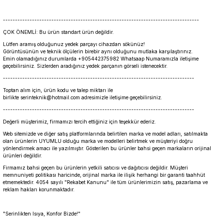
---------------------------------------------------------------------------------
ÇOK ÖNEMLİ: Bu ürün standart ürün değildir.
Lütfen aramış olduğunuz yedek parçayı cihazdan sökünüz!
Görüntüsünün ve teknik ölçülerin birebir aynı olduğunu mutlaka karşılaştırınız.
Emin olamadığınız durumlarda +905442375982 Whatsaap Numaramızla iletişime
geçebilirsiniz. Sizlerden aradığınız yedek parçanın görseli istenecektir.
-------------------------------------------------------------------------------
Toptan alım için, ürün kodu ve talep miktarı ile
birlikte serinteknik@hotmail.com adresimizle iletişime geçebilirsiniz.
-------------------------------------------------------------------------------
Değerli müşterimiz, firmamızı tercih ettiğiniz için teşekkür ederiz.
Web sitemizde ve diğer satış platformlarında belirtilen marka ve model adları, satılmakta
olan ürünlerin UYUMLU olduğu marka ve modelleri belirtmek ve müşteriyi doğru
yönlendirmek amacı ile yazılmıştır. Gösterilen bu ürünler bahsi geçen markaların orijinal
ürünleri değildir.
Firmamız bahsi geçen bu ürünlerin yetkili satıcısı ve dağıtıcısı değildir. Müşteri
memnuniyeti politikası haricinde, orijinal marka ile ilişik herhangi bir garanti taahhüt
etmemektedir. 4054 sayılı "Rekabet Kanunu" ile tüm ürünlerimizin satış, pazarlama ve
reklam hakları korunmaktadır.
"Serinlikten Isıya, Konfor Bizde!"