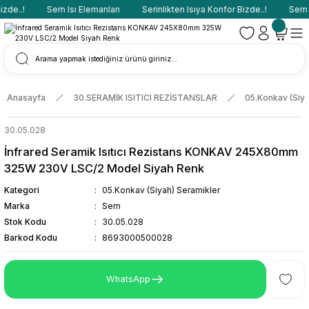
de..!
Sern Isı Elemanları
Serinlikten Isıya Konfor Bizde..!
Sern Is
Anasayfa
30.SERAMİK ISITICI REZİSTANSLAR
05.Konkav (Siya
30.05.028
İnfrared Seramik Isıtıcı Rezistans KONKAV 245X80mm
325W 230V LSC/2 Model Siyah Renk
Kategori
05.Konkav (Siyah) Seramikler
Marka
Sern
Stok Kodu
30.05.028
Barkod Kodu
8693000500028
WhatsApp