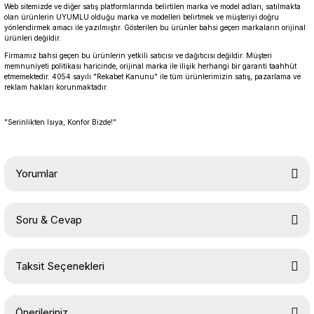
Web sitemizde ve diğer satış platformlarında belirtilen marka ve model adları, satılmakta
olan ürünlerin UYUMLU olduğu marka ve modelleri belirtmek ve müşteriyi doğru
yönlendirmek amacı ile yazılmıştır. Gösterilen bu ürünler bahsi geçen markaların orijinal
ürünleri değildir.
Firmamız bahsi geçen bu ürünlerin yetkili satıcısı ve dağıtıcısı değildir. Müşteri
memnuniyeti politikası haricinde, orijinal marka ile ilişik herhangi bir garanti taahhüt
etmemektedir. 4054 sayılı "Rekabet Kanunu" ile tüm ürünlerimizin satış, pazarlama ve
reklam hakları korunmaktadır.
"Serinlikten Isıya, Konfor Bizde!"
Yorumlar
Soru & Cevap
Bu ürüne ilk yorumu siz yapın!
Taksit Seçenekleri
Yorum Yaz
Ürün hakkında henüz soru sorulmamış.
Önerileriniz