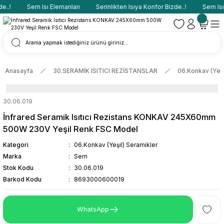
.!
Sern Isı Elemanları
Serinlikten Isıya Konfor Bizde..!
Sern Isı E
Anasayfa
30.SERAMİK ISITICI REZİSTANSLAR
06.Konkav (Yeşi
30.06.019
İnfrared Seramik Isıtıcı Rezistans KONKAV 245X60mm
500W 230V Yeşil Renk FSC Model
Kategori
06.Konkav (Yeşil) Seramikler
Marka
Sern
Stok Kodu
30.06.019
Barkod Kodu
8693000600019
WhatsApp