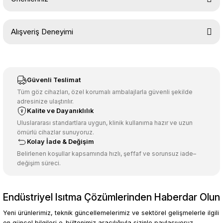
Soru Sor
Bu ürünün fiyat bilgisi, resim, ürün açıklamalarında ve diğer
Alışveriş Deneyimi
konularda yetersiz gördüğünüz noktaları öneri formunu kullanarak
tarafımıza iletebilirsiniz.
Görüş ve önerileriniz için teşekkür ederiz.
Sitemize ilk yorumu siz yapın!
Ürün resmi kalitesiz, bozuk veya görüntülenemiyor.
Güvenli Teslimat
Ürün açıklamasında eksik bilgiler bulunuyor.
Tüm göz cihazları, özel korumalı ambalajlarla güvenli şekilde
adresinize ulaştırılır.
Deneyimini Paylaş
Ürün bilgilerinde hatalar bulunuyor.
Kalite ve Dayanıklılık
Ürün fiyatı diğer sitelerden daha pahalı.
Uluslararası standartlara uygun, klinik kullanıma hazır ve uzun
ömürlü cihazlar sunuyoruz.
Bu ürüne benzer farklı alternatifler olmalı.
Kolay İade & Değişim
Belirlenen koşullar kapsamında hızlı, şeffaf ve sorunsuz iade–
değişim süreci.
Endüstriyel Isıtma Çözümlerinden Haberdar Olun
Gönder
Yeni ürünlerimiz, teknik güncellemelerimiz ve sektörel gelişmelerle ilgili
en güncel bilgileri e-bültenimiz aracılığıyla sizinle paylaşıyoruz.