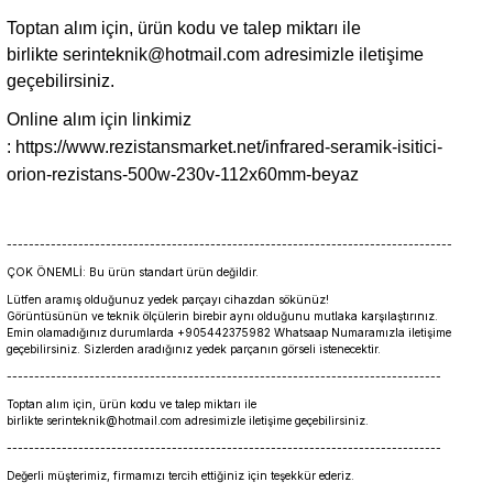
Toptan alım için, ürün kodu ve talep miktarı ile
birlikte
serinteknik@hotmail.com
adresimizle iletişime
geçebilirsiniz.
Online alım için linkimiz
:
https://www.rezistansmarket.net/infrared-seramik-isitici-
orion-rezistans-500w-230v-112x60mm-beyaz
---------------------------------------------------------------------------------
ÇOK ÖNEMLİ: Bu ürün standart ürün değildir.
Lütfen aramış olduğunuz yedek parçayı cihazdan sökünüz!
Görüntüsünün ve teknik ölçülerin birebir aynı olduğunu mutlaka karşılaştırınız.
Emin olamadığınız durumlarda +905442375982 Whatsaap Numaramızla iletişime
geçebilirsiniz. Sizlerden aradığınız yedek parçanın görseli istenecektir.
-------------------------------------------------------------------------------
Toptan alım için, ürün kodu ve talep miktarı ile
birlikte serinteknik@hotmail.com adresimizle iletişime geçebilirsiniz.
-------------------------------------------------------------------------------
Değerli müşterimiz, firmamızı tercih ettiğiniz için teşekkür ederiz.