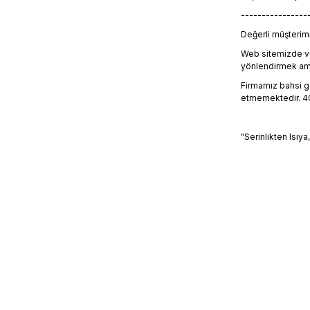
----------------
Değerli müşterimiz
Web sitemizde ve
yönlendirmek amacı
Firmamız bahsi geç
etmemektedir. 405
"Serinlikten Isıya
Bu ürünün fiyat 
Görüş ve önerile
Ürün resmi k