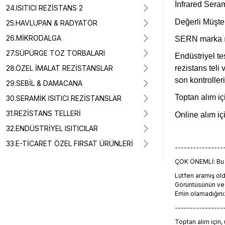
İnfrared Ser
24.ISITICI REZİSTANS 2
Değerli Müşte
25.HAVLUPAN & RADYATÖR
26.MİKRODALGA
SERN marka ısı
27.SÜPÜRGE TOZ TORBALARI
Endüstriyel te
28.ÖZEL İMALAT REZİSTANSLAR
rezistans teli
son kontroller
29.SEBİL & DAMACANA
Toptan alım içi
30.SERAMİK ISITICI REZİSTANSLAR
31.REZİSTANS TELLERİ
Online alım iç
32.ENDÜSTRİYEL ISITICILAR
33.E-TİCARET ÖZEL FIRSAT ÜRÜNLERİ
----------------
ÇOK ÖNEMLİ: Bu ü
Lütfen aramış o
Görüntüsünün ve t
Emin olamadığını
----------------
Toptan alım için,