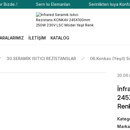
de..!
Sern Isı Elemanları
Serinlikten Isıya Konfor Bizd
ARALARIMIZ
İLETİŞİM
KATALOG
30.SERAMİK ISITICI REZİSTANSLAR
06.Konkav (Yeşil) S
30.06
İnfr
245
Ren
Kateg
Marka