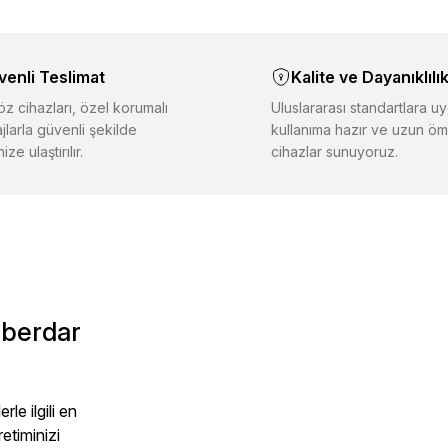
Deneyimini Payl
Yorum Yaz
Soru Sor
asında eksik bilgiler bulunuyor.
inde hatalar bulunuyor.
venli Teslimat
Kalite ve Dayanıklılı
iğer sitelerden daha pahalı.
er farklı alternatifler olmalı.
z cihazları, özel korumalı
Uluslararası standartlara uy
jlarla güvenli şekilde
kullanıma hazır ve uzun öm
ize ulaştırılır.
cihazlar sunuyoruz.
Gönder
aberdar
le ilgili en
retiminizi