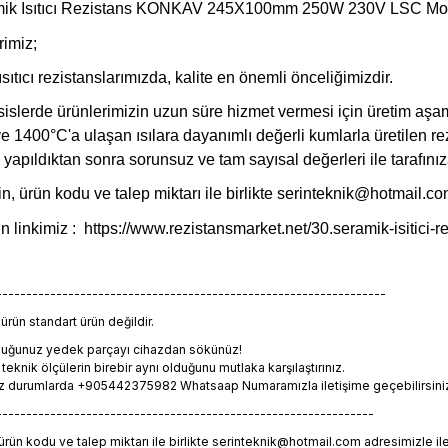
amik Isıtıcı Rezistans KONKAV 245X100mm 250W 230V LSC Mod
rimiz;
tıcı rezistanslarımızda, kalite en önemli önceliğimizdir.
sislerde ürünlerimizin uzun süre hizmet vermesi için üretim aşam
 ve 1400°C'a ulaşan ısılara dayanımlı değerli kumlarla üretilen rez
i yapıldıktan sonra sorunsuz ve tam sayısal değerleri ile tarafın
n, ürün kodu ve talep miktarı ile birlikte
serinteknik@hotmail.c
in linkimiz :
https://www.rezistansmarket.net/30.seramik-isitici-r
-----------------------------------------------------------------
rün standart ürün değildir.
lduğunuz yedek parçayı cihazdan sökünüz!
eknik ölçülerin birebir aynı olduğunu mutlaka karşılaştırınız.
z durumlarda +905442375982 Whatsaap Numaramızla iletişime geçebilirsiniz. 
---------------------------------------------------------------
 ürün kodu ve talep miktarı ile birlikte serinteknik@hotmail.com adresimizle il