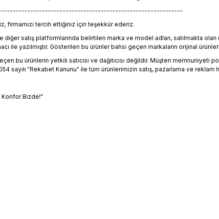
---------------------------------------------------------------
, firmamızı tercih ettiğiniz için teşekkür ederiz.
 diğer satış platformlarında belirtilen marka ve model adları, satılmakta ol
 ile yazılmıştır. Gösterilen bu ürünler bahsi geçen markaların orijinal ürünleri
en bu ürünlerin yetkili satıcısı ve dağıtıcısı değildir. Müşteri memnuniyeti polit
4 sayılı "Rekabet Kanunu" ile tüm ürünlerimizin satış, pazarlama ve reklam h
, Konfor Bizde!"
bilgisi, resim, ürün açıklamalarında ve diğer konularda yetersiz gördüğün
riniz için teşekkür ederiz.
Ürün hakkında henüz soru s
Bu ürüne ilk yorumu siz
Sitemize ilk yorumu siz 
alitesiz, bozuk veya görüntülenemiyor.