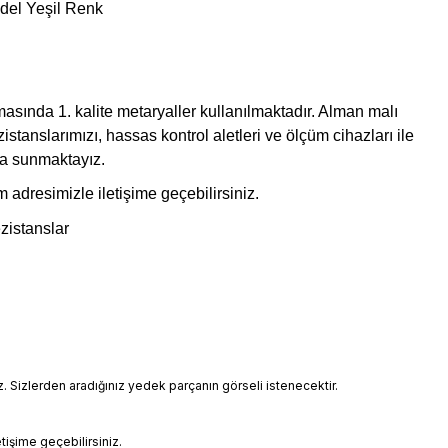
el Yeşil Renk
asında 1. kalite metaryaller kullanılmaktadır. Alman malı
istanslarımızı, hassas kontrol aletleri ve ölçüm cihazları ile
ıza sunmaktayız.
om
adresimizle iletişime geçebilirsiniz.
ezistanslar
Sizlerden aradığınız yedek parçanın görseli istenecektir.
etişime geçebilirsiniz.