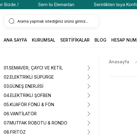
de..!
Sern Isı Elemanları
Serinlikten Isıya Konfor Biz
ANA SAYFA
KURUMSAL
SERTİFİKALAR
BLOG
HESAP NUM
Anasayfa
01.SEMAVER, ÇAYCI VE KETİL
02.ELEKTRİKLİ SÜPÜRGE
03.GÜNEŞ ENERJİSİ
04.ELEKTRİKLİ ŞOFBEN
05.KUAFÖR FÖNÜ & FÖN
06.VANTİLATÖR
07.MUTFAK ROBOTU & RONDO
08.FRİTÖZ