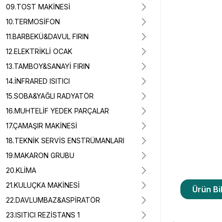
09.TOST MAKİNESİ
10.TERMOSİFON
11.BARBEKÜ&DAVUL FIRIN
12.ELEKTRİKLİ OCAK
13.TAMBOY&SANAYİ FIRIN
14.İNFRARED ISITICI
15.SOBA&YAĞLI RADYATÖR
16.MUHTELİF YEDEK PARÇALAR
17.ÇAMAŞIR MAKİNESİ
18.TEKNİK SERVİS ENSTRÜMANLARI
19.MAKARON GRUBU
20.KLİMA
21.KULUÇKA MAKİNESİ
Ürün Bil
22.DAVLUMBAZ&ASPİRATÖR
23.ISITICI REZİSTANS 1