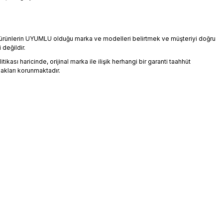
an ürünlerin UYUMLU olduğu marka ve modelleri belirtmek ve müşteriyi doğru
 değildir.
ikası haricinde, orijinal marka ile ilişik herhangi bir garanti taahhüt
akları korunmaktadır.
üz noktaları öneri formunu kullanarak tarafımıza iletebilirsiniz.
orulmamış.
 yapın!
yapın!