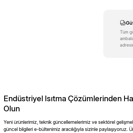
Ürün açıklam
Ürün bilgiler
Gü
Ürün fiyatı d
Bu ürüne benz
Tüm gö
ambala
adresin
Endüstriyel Isıtma Çözümlerinden H
Olun
Yeni ürünlerimiz, teknik güncellemelerimiz ve sektörel gelişmeler
güncel bilgileri e-bültenimiz aracılığıyla sizinle paylaşıyoruz. Ü