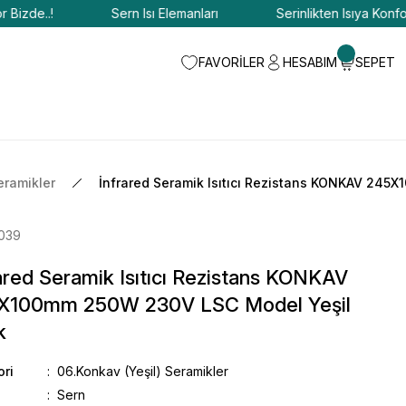
e..!
Sern Isı Elemanları
Serinlikten Isıya Konfor Bizd
FAVORİLER
HESABIM
SEPET
eramikler
İnfrared Seramik Isıtıcı Rezistans KONKAV 24
.039
ared Seramik Isıtıcı Rezistans KONKAV
X100mm 250W 230V LSC Model Yeşil
k
ori
06.Konkav (Yeşil) Seramikler
Sern