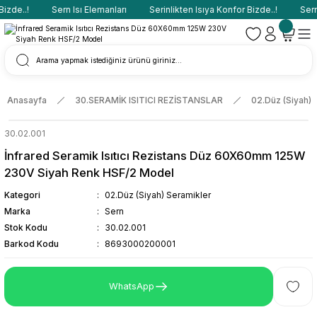
zde..!
Sern Isı Elemanları
Serinlikten Isıya Konfor Bizde..!
Sern I
Anasayfa
30.SERAMİK ISITICI REZİSTANSLAR
02.Düz (Siyah) 
30.02.001
İnfrared Seramik Isıtıcı Rezistans Düz 60X60mm 125W
230V Siyah Renk HSF/2 Model
Kategori
02.Düz (Siyah) Seramikler
Marka
Sern
Stok Kodu
30.02.001
Barkod Kodu
8693000200001
WhatsApp