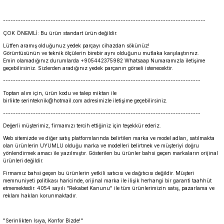
---------------------------------------------------------------------------------
ÇOK ÖNEMLİ: Bu ürün standart ürün değildir.
Lütfen aramış olduğunuz yedek parçayı cihazdan sökünüz!
Görüntüsünün ve teknik ölçülerin birebir aynı olduğunu mutlaka karşılaştırınız.
Emin olamadığınız durumlarda +905442375982 Whatsaap Numaramızla iletişime
geçebilirsiniz. Sizlerden aradığınız yedek parçanın görseli istenecektir.
-------------------------------------------------------------------------------
Toptan alım için, ürün kodu ve talep miktarı ile
birlikte serinteknik@hotmail.com adresimizle iletişime geçebilirsiniz.
-------------------------------------------------------------------------------
Değerli müşterimiz, firmamızı tercih ettiğiniz için teşekkür ederiz.
Web sitemizde ve diğer satış platformlarında belirtilen marka ve model adları, satılmakta
olan ürünlerin UYUMLU olduğu marka ve modelleri belirtmek ve müşteriyi doğru
yönlendirmek amacı ile yazılmıştır. Gösterilen bu ürünler bahsi geçen markaların orijinal
ürünleri değildir.
Firmamız bahsi geçen bu ürünlerin yetkili satıcısı ve dağıtıcısı değildir. Müşteri
memnuniyeti politikası haricinde, orijinal marka ile ilişik herhangi bir garanti taahhüt
etmemektedir. 4054 sayılı "Rekabet Kanunu" ile tüm ürünlerimizin satış, pazarlama ve
reklam hakları korunmaktadır.
"Serinlikten Isıya, Konfor Bizde!"