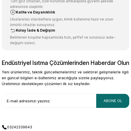
Ürün açıklamasında eksik bilgiler bulunuyor.
Tüm göz cihazları, özel korumalı ambalajlarla güvenli şekilde
adresinize ulaştırılır.
Deneyimini Paylaş
Ürün bilgilerinde hatalar bulunuyor.
Kalite ve Dayanıklılık
Ürün fiyatı diğer sitelerden daha pahalı.
Uluslararası standartlara uygun, klinik kullanıma hazır ve uzun
ömürlü cihazlar sunuyoruz.
Bu ürüne benzer farklı alternatifler olmalı.
Kolay İade & Değişim
Belirlenen koşullar kapsamında hızlı, şeffaf ve sorunsuz iade–
değişim süreci.
Endüstriyel Isıtma Çözümlerinden Haberdar Olun
Gönder
Yeni ürünlerimiz, teknik güncellemelerimiz ve sektörel gelişmelerle ilgili
en güncel bilgileri e-bültenimiz aracılığıyla sizinle paylaşıyoruz.
Üretiminizi destekleyen çözümleri ilk siz keşfedin.
ABONE OL
03242339643