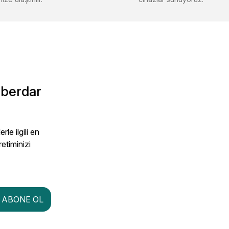
Gönder
aberdar
le ilgili en
retiminizi
ABONE OL