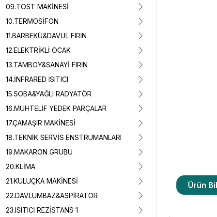
09.TOST MAKİNESİ
10.TERMOSİFON
11.BARBEKÜ&DAVUL FIRIN
12.ELEKTRİKLİ OCAK
13.TAMBOY&SANAYİ FIRIN
14.İNFRARED ISITICI
15.SOBA&YAĞLI RADYATÖR
16.MUHTELİF YEDEK PARÇALAR
17.ÇAMAŞIR MAKİNESİ
18.TEKNİK SERVİS ENSTRÜMANLARI
19.MAKARON GRUBU
20.KLİMA
21.KULUÇKA MAKİNESİ
Ürün Bil
22.DAVLUMBAZ&ASPİRATÖR
23.ISITICI REZİSTANS 1