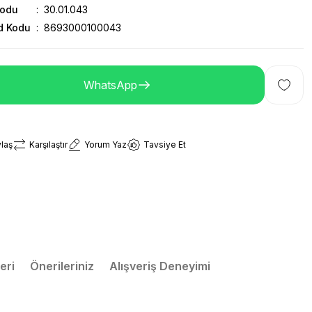
Kodu
30.01.043
d Kodu
8693000100043
WhatsApp
laş
Karşılaştır
Yorum Yaz
Tavsiye Et
eri
Önerileriniz
Alışveriş Deneyimi