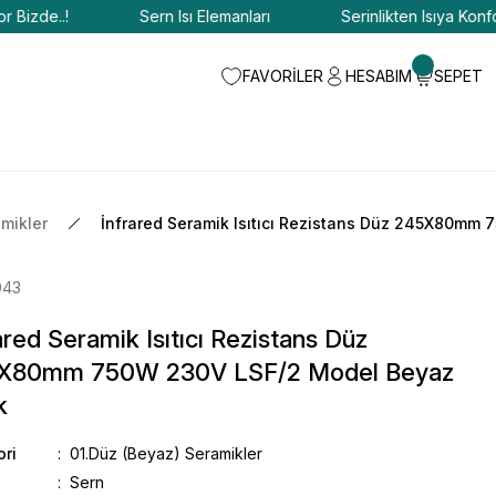
de..!
Sern Isı Elemanları
Serinlikten Isıya Konfor Biz
FAVORİLER
HESABIM
SEPET
mikler
İnfrared Seramik Isıtıcı Rezistans Düz 245X80mm
043
ared Seramik Isıtıcı Rezistans Düz
X80mm 750W 230V LSF/2 Model Beyaz
k
ori
01.Düz (Beyaz) Seramikler
Sern