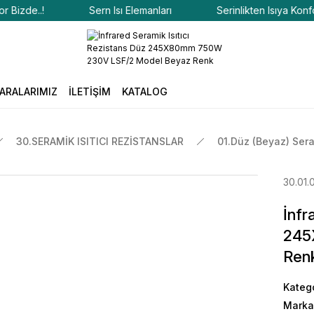
de..!
Sern Isı Elemanları
Serinlikten Isıya Konfor Biz
ARALARIMIZ
İLETİŞİM
KATALOG
30.SERAMİK ISITICI REZİSTANSLAR
01.Düz (Beyaz) Sera
30.01.
İnfr
245
Ren
Kateg
Marka