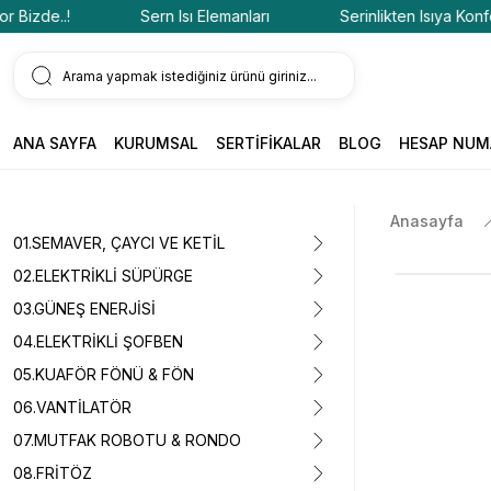
zde..!
Sern Isı Elemanları
Serinlikten Isıya Konfor Biz
ANA SAYFA
KURUMSAL
SERTİFİKALAR
BLOG
HESAP NUM
Anasayfa
01.SEMAVER, ÇAYCI VE KETİL
02.ELEKTRİKLİ SÜPÜRGE
03.GÜNEŞ ENERJİSİ
04.ELEKTRİKLİ ŞOFBEN
05.KUAFÖR FÖNÜ & FÖN
06.VANTİLATÖR
07.MUTFAK ROBOTU & RONDO
08.FRİTÖZ