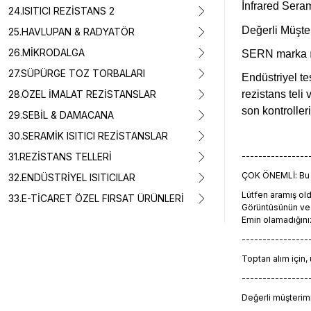
İnfrared Ser
24.ISITICI REZİSTANS 2
Değerli Müşte
25.HAVLUPAN & RADYATÖR
26.MİKRODALGA
SERN marka ısı
27.SÜPÜRGE TOZ TORBALARI
Endüstriyel te
28.ÖZEL İMALAT REZİSTANSLAR
rezistans teli
son kontroller
29.SEBİL & DAMACANA
30.SERAMİK ISITICI REZİSTANSLAR
31.REZİSTANS TELLERİ
----------------
ÇOK ÖNEMLİ: Bu ü
32.ENDÜSTRİYEL ISITICILAR
Lütfen aramış o
33.E-TİCARET ÖZEL FIRSAT ÜRÜNLERİ
Görüntüsünün ve t
Emin olamadığını
----------------
Toptan alım için,
----------------
Değerli müşterimiz