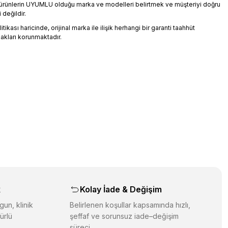
an ürünlerin UYUMLU olduğu marka ve modelleri belirtmek ve müşteriyi doğru
 değildir.
ikası haricinde, orijinal marka ile ilişik herhangi bir garanti taahhüt
akları korunmaktadır.
üz noktaları öneri formunu kullanarak tarafımıza iletebilirsiniz.
orulmamış.
 yapın!
yapın!
aş
k
Kolay İade & Değişim
gun, klinik
Belirlenen koşullar kapsamında hızlı,
ürlü
şeffaf ve sorunsuz iade–değişim
süreci.