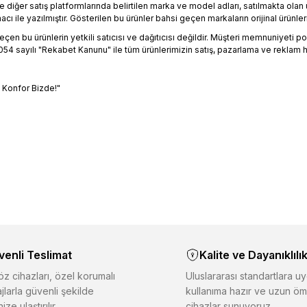
 diğer satış platformlarında belirtilen marka ve model adları, satılmakta ol
 ile yazılmıştır. Gösterilen bu ürünler bahsi geçen markaların orijinal ürünleri
en bu ürünlerin yetkili satıcısı ve dağıtıcısı değildir. Müşteri memnuniyeti polit
4 sayılı "Rekabet Kanunu" ile tüm ürünlerimizin satış, pazarlama ve reklam h
, Konfor Bizde!"
bilgisi, resim, ürün açıklamalarında ve diğer konularda yetersiz gördüğün
riniz için teşekkür ederiz.
Ürün hakkında henüz soru s
Bu ürüne ilk yorumu siz
Sitemize ilk yorumu siz 
alitesiz, bozuk veya görüntülenemiyor.
Deneyimini Payl
Yorum Yaz
Soru Sor
asında eksik bilgiler bulunuyor.
inde hatalar bulunuyor.
venli Teslimat
Kalite ve Dayanıklılı
iğer sitelerden daha pahalı.
er farklı alternatifler olmalı.
z cihazları, özel korumalı
Uluslararası standartlara uy
jlarla güvenli şekilde
kullanıma hazır ve uzun öm
ize ulaştırılır.
cihazlar sunuyoruz.