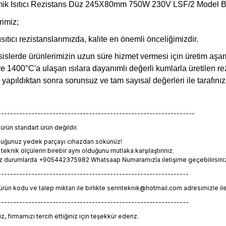
amik Isıtıcı Rezistans Düz 245X80mm 750W 230V LSF/2 Model
rimiz;
tıcı rezistanslarımızda, kalite en önemli önceliğimizdir.
sislerde ürünlerimizin uzun süre hizmet vermesi için üretim aşam
 ve 1400°C'a ulaşan ısılara dayanımlı değerli kumlarla üretilen rez
i yapıldıktan sonra sorunsuz ve tam sayısal değerleri ile tarafın
-----------------------------------------------------------------
rün standart ürün değildir.
lduğunuz yedek parçayı cihazdan sökünüz!
eknik ölçülerin birebir aynı olduğunu mutlaka karşılaştırınız.
z durumlarda +905442375982 Whatsaap Numaramızla iletişime geçebilirsiniz. 
---------------------------------------------------------------
 ürün kodu ve talep miktarı ile birlikte serinteknik@hotmail.com adresimizle il
---------------------------------------------------------------
, firmamızı tercih ettiğiniz için teşekkür ederiz.