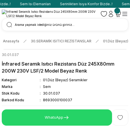
de..!
Sern Isı Elemanları
Serinlikten Isıya Konfor Bizde..!
Sern I
Anasayfa
30.SERAMİK ISITICI REZİSTANSLAR
01.Düz (Beyaz) 
30.01.037
İnfrared Seramik Isıtıcı Rezistans Düz 245X80mm
200W 230V LSF/2 Model Beyaz Renk
Kategori
01.Düz (Beyaz) Seramikler
Marka
Sern
Stok Kodu
30.01.037
Barkod Kodu
8693000100037
WhatsApp