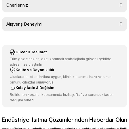
Önerileriniz
Soru Sor
Bu ürünün fiyat bilgisi, resim, ürün açıklamalarında ve diğer
Alışveriş Deneyimi
konularda yetersiz gördüğünüz noktaları öneri formunu kullanarak
tarafımıza iletebilirsiniz.
Görüş ve önerileriniz için teşekkür ederiz.
Sitemize ilk yorumu siz yapın!
Ürün resmi kalitesiz, bozuk veya görüntülenemiyor.
Güvenli Teslimat
Ürün açıklamasında eksik bilgiler bulunuyor.
Tüm göz cihazları, özel korumalı ambalajlarla güvenli şekilde
adresinize ulaştırılır.
Deneyimini Paylaş
Ürün bilgilerinde hatalar bulunuyor.
Kalite ve Dayanıklılık
Ürün fiyatı diğer sitelerden daha pahalı.
Uluslararası standartlara uygun, klinik kullanıma hazır ve uzun
ömürlü cihazlar sunuyoruz.
Bu ürüne benzer farklı alternatifler olmalı.
Kolay İade & Değişim
Belirlenen koşullar kapsamında hızlı, şeffaf ve sorunsuz iade–
değişim süreci.
Endüstriyel Isıtma Çözümlerinden Haberdar Olun
Gönder
Yeni ürünlerimiz, teknik güncellemelerimiz ve sektörel gelişmelerle ilgili