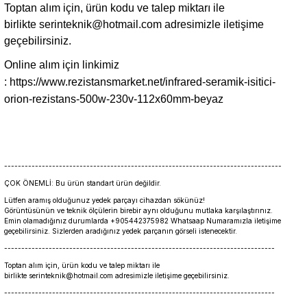
Toptan alım için, ürün kodu ve talep miktarı ile
birlikte
serinteknik@hotmail.com
adresimizle iletişime
geçebilirsiniz.
Online alım için linkimiz
:
https://www.rezistansmarket.net/infrared-seramik-isitici-
orion-rezistans-500w-230v-112x60mm-beyaz
---------------------------------------------------------------------------------
ÇOK ÖNEMLİ: Bu ürün standart ürün değildir.
Lütfen aramış olduğunuz yedek parçayı cihazdan sökünüz!
Görüntüsünün ve teknik ölçülerin birebir aynı olduğunu mutlaka karşılaştırınız.
Emin olamadığınız durumlarda +905442375982 Whatsaap Numaramızla iletişime
geçebilirsiniz. Sizlerden aradığınız yedek parçanın görseli istenecektir.
-------------------------------------------------------------------------------
Toptan alım için, ürün kodu ve talep miktarı ile
birlikte serinteknik@hotmail.com adresimizle iletişime geçebilirsiniz.
-------------------------------------------------------------------------------