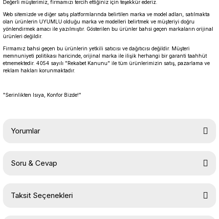
Değerli müşterimiz, firmamızı tercih ettiğiniz için teşekkür ederiz.
Web sitemizde ve diğer satış platformlarında belirtilen marka ve model adları, satılmakta
olan ürünlerin UYUMLU olduğu marka ve modelleri belirtmek ve müşteriyi doğru
yönlendirmek amacı ile yazılmıştır. Gösterilen bu ürünler bahsi geçen markaların orijinal
ürünleri değildir.
Firmamız bahsi geçen bu ürünlerin yetkili satıcısı ve dağıtıcısı değildir. Müşteri
memnuniyeti politikası haricinde, orijinal marka ile ilişik herhangi bir garanti taahhüt
etmemektedir. 4054 sayılı "Rekabet Kanunu" ile tüm ürünlerimizin satış, pazarlama ve
reklam hakları korunmaktadır.
"Serinlikten Isıya, Konfor Bizde!"
Yorumlar
Soru & Cevap
Bu ürüne ilk yorumu siz yapın!
Taksit Seçenekleri
Yorum Yaz
Ürün hakkında henüz soru sorulmamış.