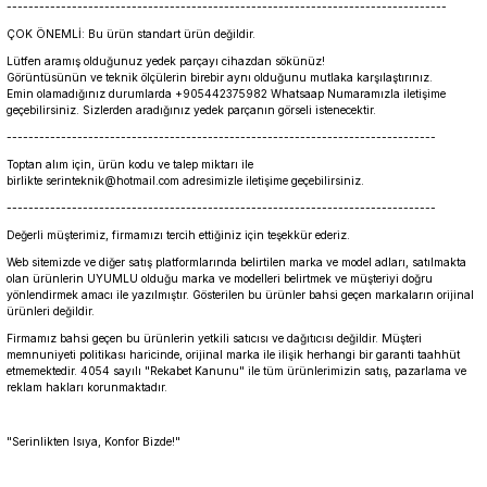
---------------------------------------------------------------------------------
ÇOK ÖNEMLİ: Bu ürün standart ürün değildir.
Lütfen aramış olduğunuz yedek parçayı cihazdan sökünüz!
Görüntüsünün ve teknik ölçülerin birebir aynı olduğunu mutlaka karşılaştırınız.
Emin olamadığınız durumlarda +905442375982 Whatsaap Numaramızla iletişime
geçebilirsiniz. Sizlerden aradığınız yedek parçanın görseli istenecektir.
-------------------------------------------------------------------------------
Toptan alım için, ürün kodu ve talep miktarı ile
birlikte serinteknik@hotmail.com adresimizle iletişime geçebilirsiniz.
-------------------------------------------------------------------------------
Değerli müşterimiz, firmamızı tercih ettiğiniz için teşekkür ederiz.
Web sitemizde ve diğer satış platformlarında belirtilen marka ve model adları, satılmakta
olan ürünlerin UYUMLU olduğu marka ve modelleri belirtmek ve müşteriyi doğru
yönlendirmek amacı ile yazılmıştır. Gösterilen bu ürünler bahsi geçen markaların orijinal
ürünleri değildir.
Firmamız bahsi geçen bu ürünlerin yetkili satıcısı ve dağıtıcısı değildir. Müşteri
memnuniyeti politikası haricinde, orijinal marka ile ilişik herhangi bir garanti taahhüt
etmemektedir. 4054 sayılı "Rekabet Kanunu" ile tüm ürünlerimizin satış, pazarlama ve
reklam hakları korunmaktadır.
"Serinlikten Isıya, Konfor Bizde!"