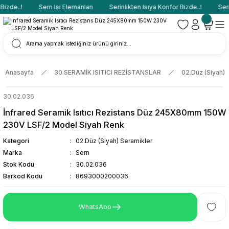
izde..!
Sern Isı Elemanları
Serinlikten Isıya Konfor Bizde..!
Sern 
Anasayfa
30.SERAMİK ISITICI REZİSTANSLAR
02.Düz (Siyah) 
30.02.036
İnfrared Seramik Isıtıcı Rezistans Düz 245X80mm 150W
230V LSF/2 Model Siyah Renk
Kategori
02.Düz (Siyah) Seramikler
Marka
Sern
Stok Kodu
30.02.036
Barkod Kodu
8693000200036
WhatsApp