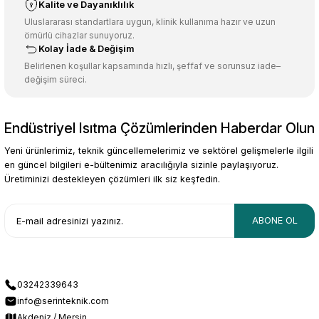
Kalite ve Dayanıklılık
Ürün fiyatı diğer sitelerden daha pahalı.
Uluslararası standartlara uygun, klinik kullanıma hazır ve uzun
ömürlü cihazlar sunuyoruz.
Bu ürüne benzer farklı alternatifler olmalı.
Kolay İade & Değişim
Belirlenen koşullar kapsamında hızlı, şeffaf ve sorunsuz iade–
değişim süreci.
Endüstriyel Isıtma Çözümlerinden Haberdar Olun
Gönder
Yeni ürünlerimiz, teknik güncellemelerimiz ve sektörel gelişmelerle ilgili
en güncel bilgileri e-bültenimiz aracılığıyla sizinle paylaşıyoruz.
Üretiminizi destekleyen çözümleri ilk siz keşfedin.
ABONE OL
03242339643
info@serinteknik.com
Akdeniz / Mersin