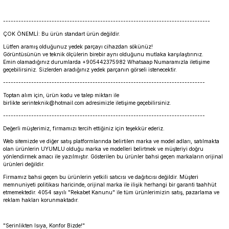
---------------------------------------------------------------------------------
ÇOK ÖNEMLİ: Bu ürün standart ürün değildir.
Lütfen aramış olduğunuz yedek parçayı cihazdan sökünüz!
Görüntüsünün ve teknik ölçülerin birebir aynı olduğunu mutlaka karşılaştırınız.
Emin olamadığınız durumlarda +905442375982 Whatsaap Numaramızla iletişime
geçebilirsiniz. Sizlerden aradığınız yedek parçanın görseli istenecektir.
-------------------------------------------------------------------------------
Toptan alım için, ürün kodu ve talep miktarı ile
birlikte serinteknik@hotmail.com adresimizle iletişime geçebilirsiniz.
-------------------------------------------------------------------------------
Değerli müşterimiz, firmamızı tercih ettiğiniz için teşekkür ederiz.
Web sitemizde ve diğer satış platformlarında belirtilen marka ve model adları, satılmakta
olan ürünlerin UYUMLU olduğu marka ve modelleri belirtmek ve müşteriyi doğru
yönlendirmek amacı ile yazılmıştır. Gösterilen bu ürünler bahsi geçen markaların orijinal
ürünleri değildir.
Firmamız bahsi geçen bu ürünlerin yetkili satıcısı ve dağıtıcısı değildir. Müşteri
memnuniyeti politikası haricinde, orijinal marka ile ilişik herhangi bir garanti taahhüt
etmemektedir. 4054 sayılı "Rekabet Kanunu" ile tüm ürünlerimizin satış, pazarlama ve
reklam hakları korunmaktadır.
"Serinlikten Isıya, Konfor Bizde!"