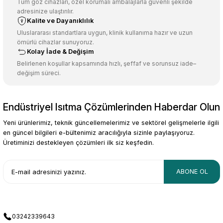
Ürün açıklamasında eksik bilgiler bulunuyor.
Tüm göz cihazları, özel korumalı ambalajlarla güvenli şekilde
adresinize ulaştırılır.
Deneyimini Paylaş
Ürün bilgilerinde hatalar bulunuyor.
Kalite ve Dayanıklılık
Ürün fiyatı diğer sitelerden daha pahalı.
Uluslararası standartlara uygun, klinik kullanıma hazır ve uzun
ömürlü cihazlar sunuyoruz.
Bu ürüne benzer farklı alternatifler olmalı.
Kolay İade & Değişim
Belirlenen koşullar kapsamında hızlı, şeffaf ve sorunsuz iade–
değişim süreci.
Endüstriyel Isıtma Çözümlerinden Haberdar Olun
Gönder
Yeni ürünlerimiz, teknik güncellemelerimiz ve sektörel gelişmelerle ilgili
en güncel bilgileri e-bültenimiz aracılığıyla sizinle paylaşıyoruz.
Üretiminizi destekleyen çözümleri ilk siz keşfedin.
ABONE OL
03242339643