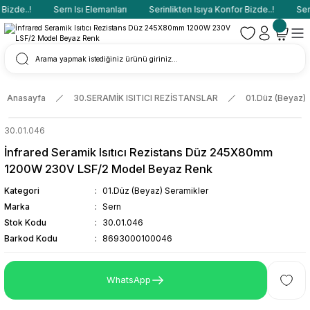
izde..!
Sern Isı Elemanları
Serinlikten Isıya Konfor Bizde..!
Sern 
Anasayfa
30.SERAMİK ISITICI REZİSTANSLAR
01.Düz (Beyaz) 
30.01.046
İnfrared Seramik Isıtıcı Rezistans Düz 245X80mm
1200W 230V LSF/2 Model Beyaz Renk
Kategori
01.Düz (Beyaz) Seramikler
Marka
Sern
Stok Kodu
30.01.046
Barkod Kodu
8693000100046
WhatsApp