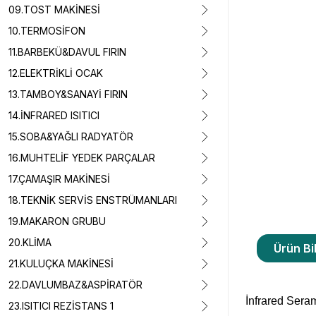
09.TOST MAKİNESİ
10.TERMOSİFON
11.BARBEKÜ&DAVUL FIRIN
12.ELEKTRİKLİ OCAK
13.TAMBOY&SANAYİ FIRIN
14.İNFRARED ISITICI
15.SOBA&YAĞLI RADYATÖR
16.MUHTELİF YEDEK PARÇALAR
17.ÇAMAŞIR MAKİNESİ
18.TEKNİK SERVİS ENSTRÜMANLARI
19.MAKARON GRUBU
20.KLİMA
Ürün Bil
21.KULUÇKA MAKİNESİ
22.DAVLUMBAZ&ASPİRATÖR
İnfrared Ser
23.ISITICI REZİSTANS 1