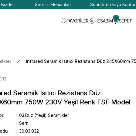
Sern Isı Elemanları
Serinlikten Isıya Konfor Bizde..!
FAVORİLER
HESABIM
SEPET
mikler
İnfrared Seramik Isıtıcı Rezistans Düz 245X60mm 
032
ared Seramik Isıtıcı Rezistans Düz
X60mm 750W 230V Yeşil Renk FSF Model
ori
03.Düz (Yeşil) Seramikler
Sern
Kodu
30.03.032