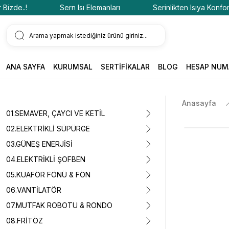
Sern Isı Elemanları
Serinlikten Isıya Konfor Bizde..!
ANA SAYFA
KURUMSAL
SERTİFİKALAR
BLOG
HESAP NUM
Anasayfa
01.SEMAVER, ÇAYCI VE KETİL
02.ELEKTRİKLİ SÜPÜRGE
03.GÜNEŞ ENERJİSİ
04.ELEKTRİKLİ ŞOFBEN
05.KUAFÖR FÖNÜ & FÖN
06.VANTİLATÖR
07.MUTFAK ROBOTU & RONDO
08.FRİTÖZ