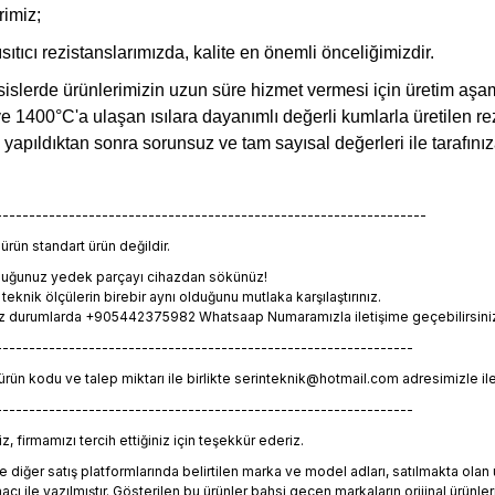
rimiz;
tıcı rezistanslarımızda, kalite en önemli önceliğimizdir.
sislerde ürünlerimizin uzun süre hizmet vermesi için üretim aşam
 ve 1400°C'a ulaşan ısılara dayanımlı değerli kumlarla üretilen rez
i yapıldıktan sonra sorunsuz ve tam sayısal değerleri ile tarafın
-----------------------------------------------------------------
rün standart ürün değildir.
lduğunuz yedek parçayı cihazdan sökünüz!
eknik ölçülerin birebir aynı olduğunu mutlaka karşılaştırınız.
z durumlarda +905442375982 Whatsaap Numaramızla iletişime geçebilirsiniz. 
---------------------------------------------------------------
 ürün kodu ve talep miktarı ile birlikte serinteknik@hotmail.com adresimizle il
---------------------------------------------------------------
, firmamızı tercih ettiğiniz için teşekkür ederiz.
 diğer satış platformlarında belirtilen marka ve model adları, satılmakta ol
 ile yazılmıştır. Gösterilen bu ürünler bahsi geçen markaların orijinal ürünleri