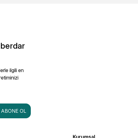
Gönder
aberdar
le ilgili en
retiminizi
ABONE OL
Kurumsal