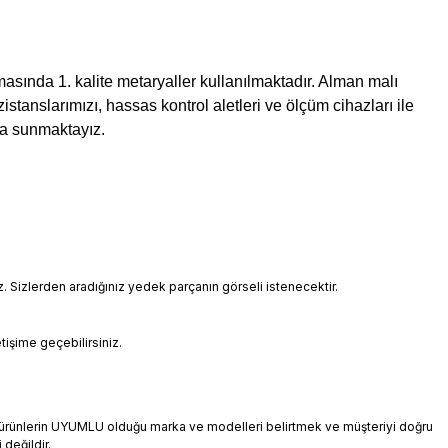
asında 1. kalite metaryaller kullanılmaktadır. Alman malı
istanslarımızı, hassas kontrol aletleri ve ölçüm cihazları ile
ıza sunmaktayız.
Sizlerden aradığınız yedek parçanın görseli istenecektir.
etişime geçebilirsiniz.
an ürünlerin UYUMLU olduğu marka ve modelleri belirtmek ve müşteriyi doğru
 değildir.