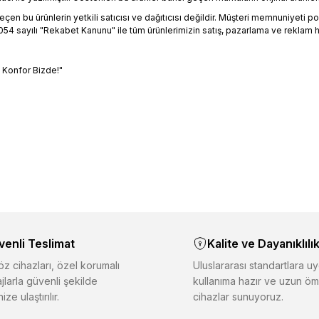
en bu ürünlerin yetkili satıcısı ve dağıtıcısı değildir. Müşteri memnuniyeti polit
4 sayılı "Rekabet Kanunu" ile tüm ürünlerimizin satış, pazarlama ve reklam h
, Konfor Bizde!"
bilgisi, resim, ürün açıklamalarında ve diğer konularda yetersiz gördüğün
riniz için teşekkür ederiz.
Ürün hakkında henüz soru s
Bu ürüne ilk yorumu siz
Sitemize ilk yorumu siz 
alitesiz, bozuk veya görüntülenemiyor.
Deneyimini Payl
Yorum Yaz
Soru Sor
asında eksik bilgiler bulunuyor.
inde hatalar bulunuyor.
venli Teslimat
Kalite ve Dayanıklılı
iğer sitelerden daha pahalı.
er farklı alternatifler olmalı.
z cihazları, özel korumalı
Uluslararası standartlara uy
jlarla güvenli şekilde
kullanıma hazır ve uzun öm
ize ulaştırılır.
cihazlar sunuyoruz.