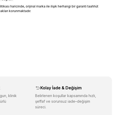
ikası haricinde, orijinal marka ile ilişik herhangi bir garanti taahhüt
akları korunmaktadır.
üz noktaları öneri formunu kullanarak tarafımıza iletebilirsiniz.
orulmamış.
 yapın!
yapın!
aş
k
Kolay İade & Değişim
gun, klinik
Belirlenen koşullar kapsamında hızlı,
ürlü
şeffaf ve sorunsuz iade–değişim
süreci.