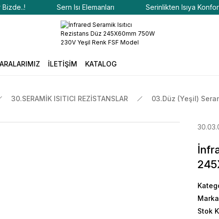
Sern Isı Elemanları
Serinlikten Isıya Konfor Bizde..!
ARALARIMIZ
İLETİŞİM
KATALOG
30.SERAMİK ISITICI REZİSTANSLAR
03.Düz (Yeşil) Sera
30.03.
İnfr
245
Kateg
Marka
Stok 