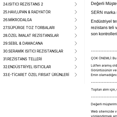
Değerli Müşte
24.ISITICI REZİSTANS 2
25.HAVLUPAN & RADYATÖR
SERN marka ısı
26.MİKRODALGA
Endüstriyel te
27.SÜPÜRGE TOZ TORBALARI
rezistans teli
son kontroller
28.ÖZEL İMALAT REZİSTANSLAR
29.SEBİL & DAMACANA
30.SERAMİK ISITICI REZİSTANSLAR
----------------
ÇOK ÖNEMLİ: Bu ü
31.REZİSTANS TELLERİ
Lütfen aramış o
32.ENDÜSTRİYEL ISITICILAR
Görüntüsünün ve t
33.E-TİCARET ÖZEL FIRSAT ÜRÜNLERİ
Emin olamadığını
----------------
Toptan alım için,
----------------
Değerli müşterimiz
Web sitemizde ve
yönlendirmek amacı