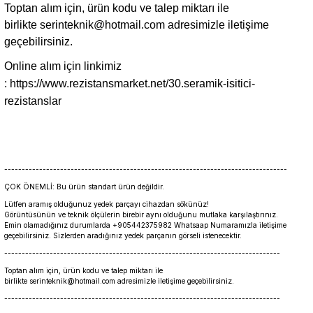
Toptan alım için, ürün kodu ve talep miktarı ile
birlikte
serinteknik@hotmail.com
adresimizle iletişime
geçebilirsiniz.
Online alım için linkimiz
:
https://www.rezistansmarket.net/30.seramik-isitici-
rezistanslar
---------------------------------------------------------------------------------
ÇOK ÖNEMLİ: Bu ürün standart ürün değildir.
Lütfen aramış olduğunuz yedek parçayı cihazdan sökünüz!
Görüntüsünün ve teknik ölçülerin birebir aynı olduğunu mutlaka karşılaştırınız.
Emin olamadığınız durumlarda +905442375982 Whatsaap Numaramızla iletişime
geçebilirsiniz. Sizlerden aradığınız yedek parçanın görseli istenecektir.
-------------------------------------------------------------------------------
Toptan alım için, ürün kodu ve talep miktarı ile
birlikte serinteknik@hotmail.com adresimizle iletişime geçebilirsiniz.
-------------------------------------------------------------------------------