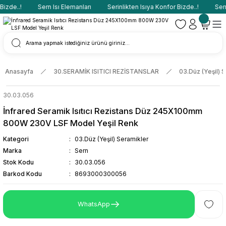
zde..!
Sern Isı Elemanları
Serinlikten Isıya Konfor Bizde..!
Sern 
Anasayfa
30.SERAMİK ISITICI REZİSTANSLAR
03.Düz (Yeşil) 
30.03.056
İnfrared Seramik Isıtıcı Rezistans Düz 245X100mm
800W 230V LSF Model Yeşil Renk
Kategori
03.Düz (Yeşil) Seramikler
Marka
Sern
Stok Kodu
30.03.056
Barkod Kodu
8693000300056
WhatsApp