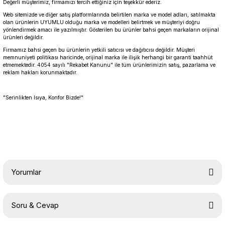
Değerli müşterimiz, firmamızı tercih ettiğiniz için teşekkür ederiz.
Web sitemizde ve diğer satış platformlarında belirtilen marka ve model adları, satılmakta
olan ürünlerin UYUMLU olduğu marka ve modelleri belirtmek ve müşteriyi doğru
yönlendirmek amacı ile yazılmıştır. Gösterilen bu ürünler bahsi geçen markaların orijinal
ürünleri değildir.
Firmamız bahsi geçen bu ürünlerin yetkili satıcısı ve dağıtıcısı değildir. Müşteri
memnuniyeti politikası haricinde, orijinal marka ile ilişik herhangi bir garanti taahhüt
etmemektedir. 4054 sayılı "Rekabet Kanunu" ile tüm ürünlerimizin satış, pazarlama ve
reklam hakları korunmaktadır.
"Serinlikten Isıya, Konfor Bizde!"
Yorumlar
Soru & Cevap
Bu ürüne ilk yorumu siz yapın!