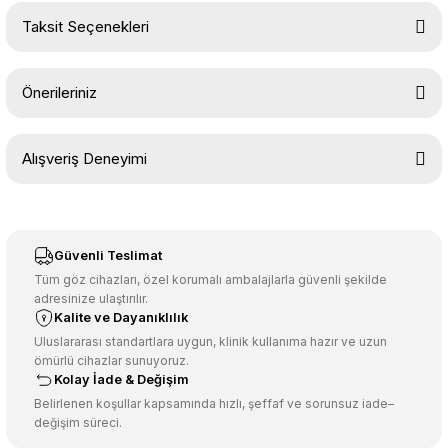
Taksit Seçenekleri
Yorum Yaz
Ürün hakkında henüz soru sorulmamış.
Önerileriniz
Soru Sor
Bu ürünün fiyat bilgisi, resim, ürün açıklamalarında ve diğer
Alışveriş Deneyimi
konularda yetersiz gördüğünüz noktaları öneri formunu kullanarak
tarafımıza iletebilirsiniz.
Görüş ve önerileriniz için teşekkür ederiz.
Sitemize ilk yorumu siz yapın!
Ürün resmi kalitesiz, bozuk veya görüntülenemiyor.
Güvenli Teslimat
Ürün açıklamasında eksik bilgiler bulunuyor.
Tüm göz cihazları, özel korumalı ambalajlarla güvenli şekilde
adresinize ulaştırılır.
Deneyimini Paylaş
Ürün bilgilerinde hatalar bulunuyor.
Kalite ve Dayanıklılık
Ürün fiyatı diğer sitelerden daha pahalı.
Uluslararası standartlara uygun, klinik kullanıma hazır ve uzun
ömürlü cihazlar sunuyoruz.
Bu ürüne benzer farklı alternatifler olmalı.
Kolay İade & Değişim
Belirlenen koşullar kapsamında hızlı, şeffaf ve sorunsuz iade–
değişim süreci.