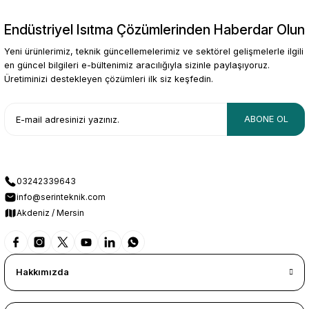
Endüstriyel Isıtma Çözümlerinden Haberdar Olun
Gönder
Yeni ürünlerimiz, teknik güncellemelerimiz ve sektörel gelişmelerle ilgili
en güncel bilgileri e-bültenimiz aracılığıyla sizinle paylaşıyoruz.
Üretiminizi destekleyen çözümleri ilk siz keşfedin.
ABONE OL
03242339643
info@serinteknik.com
Akdeniz / Mersin
Hakkımızda