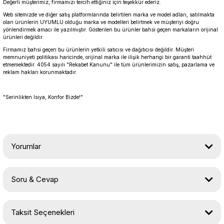
Değerli müşterimiz, firmamızı tercih ettiğiniz için teşekkür ederiz.
Web sitemizde ve diğer satış platformlarında belirtilen marka ve model adları, satılmakta
olan ürünlerin UYUMLU olduğu marka ve modelleri belirtmek ve müşteriyi doğru
yönlendirmek amacı ile yazılmıştır. Gösterilen bu ürünler bahsi geçen markaların orijinal
ürünleri değildir.
Firmamız bahsi geçen bu ürünlerin yetkili satıcısı ve dağıtıcısı değildir. Müşteri
memnuniyeti politikası haricinde, orijinal marka ile ilişik herhangi bir garanti taahhüt
etmemektedir. 4054 sayılı "Rekabet Kanunu" ile tüm ürünlerimizin satış, pazarlama ve
reklam hakları korunmaktadır.
"Serinlikten Isıya, Konfor Bizde!"
Yorumlar
Soru & Cevap
Bu ürüne ilk yorumu siz yapın!
Taksit Seçenekleri
Yorum Yaz
Ürün hakkında henüz soru sorulmamış.