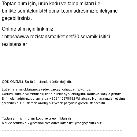
Toptan alım için, ürün kodu ve talep miktarı ile
birlikte
serinteknik@hotmail.com
adresimizle iletişime
geçebilirsiniz.
Online alım için linkimiz
:
https://www.rezistansmarket.net/30.seramik-isitici-
rezistanslar
---------------------------------------------------------------------------------
ÇOK ÖNEMLİ: Bu ürün standart ürün değildir.
Lütfen aramış olduğunuz yedek parçayı cihazdan sökünüz!
Görüntüsünün ve teknik ölçülerin birebir aynı olduğunu mutlaka karşılaştırınız.
Emin olamadığınız durumlarda +905442375982 Whatsaap Numaramızla iletişime
geçebilirsiniz. Sizlerden aradığınız yedek parçanın görseli istenecektir.
-------------------------------------------------------------------------------
Toptan alım için, ürün kodu ve talep miktarı ile
birlikte serinteknik@hotmail.com adresimizle iletişime geçebilirsiniz.
-------------------------------------------------------------------------------