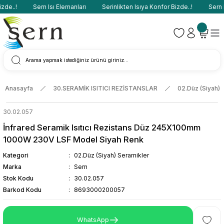
de..!
Sern Isı Elemanları
Serinlikten Isıya Konfor Bizde..!
Sern Is
Anasayfa
30.SERAMİK ISITICI REZİSTANSLAR
02.Düz (Siyah) 
30.02.057
İnfrared Seramik Isıtıcı Rezistans Düz 245X100mm
1000W 230V LSF Model Siyah Renk
Kategori
02.Düz (Siyah) Seramikler
Marka
Sern
Stok Kodu
30.02.057
Barkod Kodu
8693000200057
WhatsApp