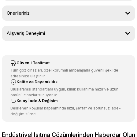
Önerileriniz
Soru Sor
Bu ürünün fiyat bilgisi, resim, ürün açıklamalarında ve diğer
Alışveriş Deneyimi
konularda yetersiz gördüğünüz noktaları öneri formunu kullanarak
tarafımıza iletebilirsiniz.
Görüş ve önerileriniz için teşekkür ederiz.
Sitemize ilk yorumu siz yapın!
Ürün resmi kalitesiz, bozuk veya görüntülenemiyor.
Güvenli Teslimat
Ürün açıklamasında eksik bilgiler bulunuyor.
Tüm göz cihazları, özel korumalı ambalajlarla güvenli şekilde
adresinize ulaştırılır.
Deneyimini Paylaş
Ürün bilgilerinde hatalar bulunuyor.
Kalite ve Dayanıklılık
Ürün fiyatı diğer sitelerden daha pahalı.
Uluslararası standartlara uygun, klinik kullanıma hazır ve uzun
ömürlü cihazlar sunuyoruz.
Bu ürüne benzer farklı alternatifler olmalı.
Kolay İade & Değişim
Belirlenen koşullar kapsamında hızlı, şeffaf ve sorunsuz iade–
değişim süreci.
Endüstriyel Isıtma Çözümlerinden Haberdar Olun
Gönder