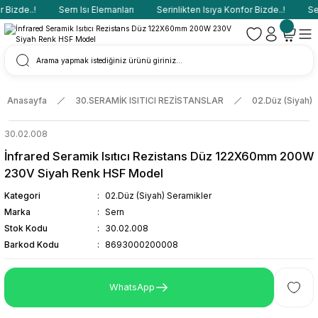
Bizde..!
Sern Isı Elemanları
Serinlikten Isıya Konfor Bizde..!
Sern
Anasayfa
30.SERAMİK ISITICI REZİSTANSLAR
02.Düz (Siyah) 
30.02.008
İnfrared Seramik Isıtıcı Rezistans Düz 122X60mm 200W
230V Siyah Renk HSF Model
Kategori
02.Düz (Siyah) Seramikler
Marka
Sern
Stok Kodu
30.02.008
Barkod Kodu
8693000200008
WhatsApp