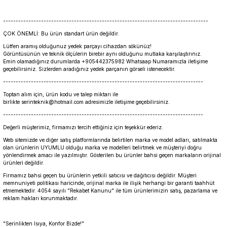
---------------------------------------------------------------------------------
ÇOK ÖNEMLİ: Bu ürün standart ürün değildir.
Lütfen aramış olduğunuz yedek parçayı cihazdan sökünüz!
Görüntüsünün ve teknik ölçülerin birebir aynı olduğunu mutlaka karşılaştırınız.
Emin olamadığınız durumlarda +905442375982 Whatsaap Numaramızla iletişime
geçebilirsiniz. Sizlerden aradığınız yedek parçanın görseli istenecektir.
-------------------------------------------------------------------------------
Toptan alım için, ürün kodu ve talep miktarı ile
birlikte serinteknik@hotmail.com adresimizle iletişime geçebilirsiniz.
-------------------------------------------------------------------------------
Değerli müşterimiz, firmamızı tercih ettiğiniz için teşekkür ederiz.
Web sitemizde ve diğer satış platformlarında belirtilen marka ve model adları, satılmakta
olan ürünlerin UYUMLU olduğu marka ve modelleri belirtmek ve müşteriyi doğru
yönlendirmek amacı ile yazılmıştır. Gösterilen bu ürünler bahsi geçen markaların orijinal
ürünleri değildir.
Firmamız bahsi geçen bu ürünlerin yetkili satıcısı ve dağıtıcısı değildir. Müşteri
memnuniyeti politikası haricinde, orijinal marka ile ilişik herhangi bir garanti taahhüt
etmemektedir. 4054 sayılı "Rekabet Kanunu" ile tüm ürünlerimizin satış, pazarlama ve
reklam hakları korunmaktadır.
"Serinlikten Isıya, Konfor Bizde!"