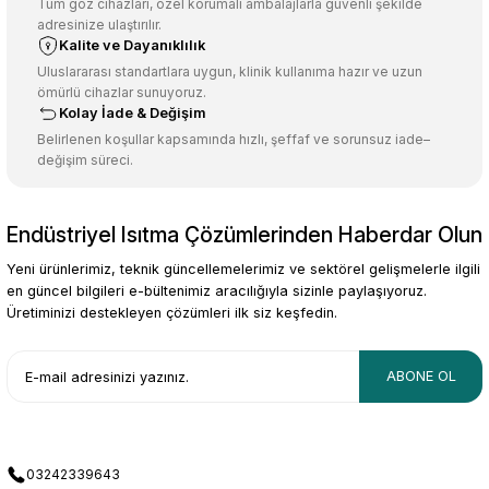
Ürün açıklamasında eksik bilgiler bulunuyor.
Tüm göz cihazları, özel korumalı ambalajlarla güvenli şekilde
adresinize ulaştırılır.
Deneyimini Paylaş
Ürün bilgilerinde hatalar bulunuyor.
Kalite ve Dayanıklılık
Ürün fiyatı diğer sitelerden daha pahalı.
Uluslararası standartlara uygun, klinik kullanıma hazır ve uzun
ömürlü cihazlar sunuyoruz.
Bu ürüne benzer farklı alternatifler olmalı.
Kolay İade & Değişim
Belirlenen koşullar kapsamında hızlı, şeffaf ve sorunsuz iade–
değişim süreci.
Endüstriyel Isıtma Çözümlerinden Haberdar Olun
Gönder
Yeni ürünlerimiz, teknik güncellemelerimiz ve sektörel gelişmelerle ilgili
en güncel bilgileri e-bültenimiz aracılığıyla sizinle paylaşıyoruz.
Üretiminizi destekleyen çözümleri ilk siz keşfedin.
ABONE OL
03242339643