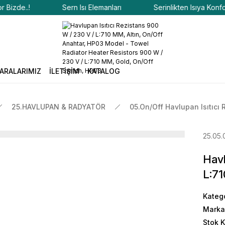
de..!
Sern Isı Elemanları
Serinlikten Isıya Konfor Biz
ARALARIMIZ
İLETİŞİM
KATALOG
25.HAVLUPAN & RADYATÖR
05.On/Off Havlupan Isıtıcı 
25.05.
Havl
L:71
Kateg
Marka
Stok 