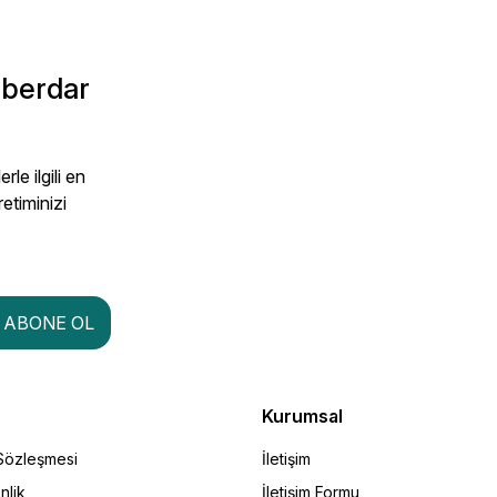
aberdar
le ilgili en
retiminizi
ABONE OL
Kurumsal
 Sözleşmesi
İletişim
nlik
İletişim Formu