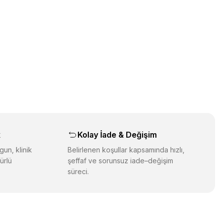
üz noktaları öneri formunu kullanarak tarafımıza iletebilirsiniz.
orulmamış.
 yapın!
yapın!
aş
k
Kolay İade & Değişim
gun, klinik
Belirlenen koşullar kapsamında hızlı,
ürlü
şeffaf ve sorunsuz iade–değişim
süreci.