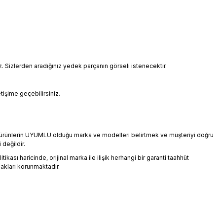
Sizlerden aradığınız yedek parçanın görseli istenecektir.
etişime geçebilirsiniz.
an ürünlerin UYUMLU olduğu marka ve modelleri belirtmek ve müşteriyi doğru
 değildir.
ikası haricinde, orijinal marka ile ilişik herhangi bir garanti taahhüt
akları korunmaktadır.