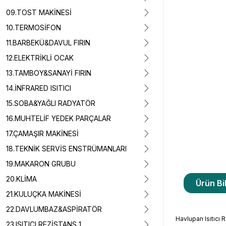
09.TOST MAKİNESİ
10.TERMOSİFON
11.BARBEKÜ&DAVUL FIRIN
12.ELEKTRİKLİ OCAK
13.TAMBOY&SANAYİ FIRIN
14.İNFRARED ISITICI
15.SOBA&YAĞLI RADYATÖR
16.MUHTELİF YEDEK PARÇALAR
17.ÇAMAŞIR MAKİNESİ
18.TEKNİK SERVİS ENSTRÜMANLARI
19.MAKARON GRUBU
20.KLİMA
Ürün Bil
21.KULUÇKA MAKİNESİ
22.DAVLUMBAZ&ASPİRATÖR
Havlupan Isıtıcı 
23.ISITICI REZİSTANS 1