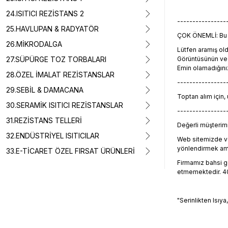
24.ISITICI REZİSTANS 2
----------------
25.HAVLUPAN & RADYATÖR
ÇOK ÖNEMLİ: Bu ü
26.MİKRODALGA
Lütfen aramış o
27.SÜPÜRGE TOZ TORBALARI
Görüntüsünün ve t
Emin olamadığını
28.ÖZEL İMALAT REZİSTANSLAR
----------------
29.SEBİL & DAMACANA
Toptan alım için,
30.SERAMİK ISITICI REZİSTANSLAR
----------------
31.REZİSTANS TELLERİ
Değerli müşterimiz
32.ENDÜSTRİYEL ISITICILAR
Web sitemizde ve
yönlendirmek amacı
33.E-TİCARET ÖZEL FIRSAT ÜRÜNLERİ
Firmamız bahsi geç
etmemektedir. 405
"Serinlikten Isıya