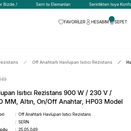
de..!
Sern Isı Elemanları
Serinlikten Isıya Konfor Biz
FAVORİLER
HESABIM
SEPET
Rezistans
Off Anahtarlı Havlupan Isıtıcı Rezistans
Ha
049
upan Isıtıcı Rezistans 900 W / 230 V /
0 MM, Altın, On/Off Anahtar, HP03 Model
ori
Off Anahtarlı Havlupan Isıtıcı Rezistans
SERN
Kodu
25.05.049