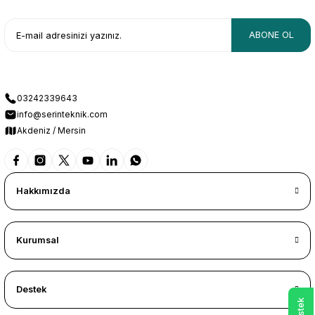
ABONE OL
03242339643
info@serinteknik.com
Akdeniz / Mersin
Hakkımızda
Kurumsal
Destek