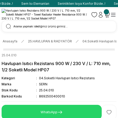
Bizde..!
Sern Isı Elemanları
Serinlikten Isıya Konfor Bizde..!
Sern
Anasayfa
25.HAVLUPAN & RADYATÖR
04.Soketli Havlupan Isı
25.04.010
Havlupan Isıtıcı Rezistans 900 W / 230 V / L: 710 mm,
1/2 Soketli Model HP07
Kategori
04.Soketli Havlupan Isıtıcı Rezistans
Marka
SERN
Stok Kodu
25.04.010
Barkod Kodu
8692500400010
WhatsApp