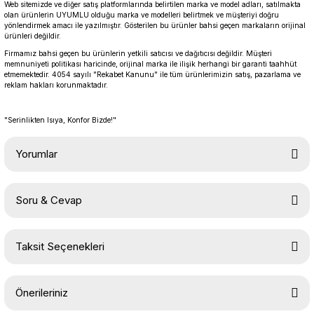
Web sitemizde ve diğer satış platformlarında belirtilen marka ve model adları, satılmakta
olan ürünlerin UYUMLU olduğu marka ve modelleri belirtmek ve müşteriyi doğru
yönlendirmek amacı ile yazılmıştır. Gösterilen bu ürünler bahsi geçen markaların orijinal
ürünleri değildir.
Firmamız bahsi geçen bu ürünlerin yetkili satıcısı ve dağıtıcısı değildir. Müşteri
memnuniyeti politikası haricinde, orijinal marka ile ilişik herhangi bir garanti taahhüt
etmemektedir. 4054 sayılı "Rekabet Kanunu" ile tüm ürünlerimizin satış, pazarlama ve
reklam hakları korunmaktadır.
"Serinlikten Isıya, Konfor Bizde!"
Yorumlar
Soru & Cevap
Bu ürüne ilk yorumu siz yapın!
Taksit Seçenekleri
Yorum Yaz
Ürün hakkında henüz soru sorulmamış.
Önerileriniz
Soru Sor