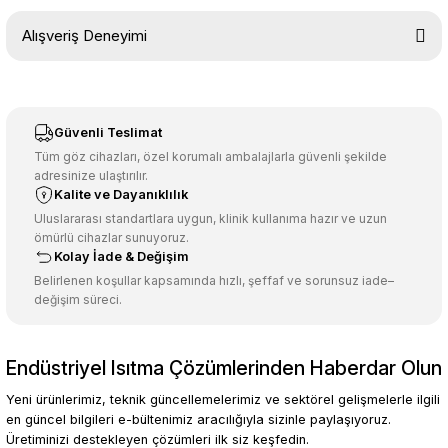
Bu ürünün fiyat bilgisi, resim, ürün açıklamalarında ve diğer
Alışveriş Deneyimi
konularda yetersiz gördüğünüz noktaları öneri formunu kullanarak
tarafımıza iletebilirsiniz.
Görüş ve önerileriniz için teşekkür ederiz.
Sitemize ilk yorumu siz yapın!
Ürün resmi kalitesiz, bozuk veya görüntülenemiyor.
Güvenli Teslimat
Ürün açıklamasında eksik bilgiler bulunuyor.
Tüm göz cihazları, özel korumalı ambalajlarla güvenli şekilde
adresinize ulaştırılır.
Deneyimini Paylaş
Ürün bilgilerinde hatalar bulunuyor.
Kalite ve Dayanıklılık
Ürün fiyatı diğer sitelerden daha pahalı.
Uluslararası standartlara uygun, klinik kullanıma hazır ve uzun
ömürlü cihazlar sunuyoruz.
Bu ürüne benzer farklı alternatifler olmalı.
Kolay İade & Değişim
Belirlenen koşullar kapsamında hızlı, şeffaf ve sorunsuz iade–
değişim süreci.
Endüstriyel Isıtma Çözümlerinden Haberdar Olun
Gönder
Yeni ürünlerimiz, teknik güncellemelerimiz ve sektörel gelişmelerle ilgili
en güncel bilgileri e-bültenimiz aracılığıyla sizinle paylaşıyoruz.
Üretiminizi destekleyen çözümleri ilk siz keşfedin.