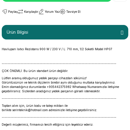
Paylaş
Karşılaştır
Yorum Yaz
Tavsiye Et
Ürün Bilgisi
Havlupan Isıtıcı Rezistans 900 W / 230 V / L: 710 mm, 1/2 Soketli Model HP07
-------------------------------------------------------------------------------
ÇOK ÖNEMLİ: Bu ürün standart ürün değildir.
Lütfen aramış olduğunuz yedek parçayı cihazdan sökünüz!
Görüntüsünün ve teknik ölçülerin birebir aynı olduğunu mutlaka karşılaştırınız.
Emin olamadığınız durumlarda +905442375982 Whatsaap Numaramızla iletişime
geçebilirsiniz. Sizlerden aradığınız yedek parçanın görseli istenecektir.
-------------------------------------------------------------------------------
Toptan alım için, ürün kodu ve talep miktarı ile
birlikte serinteknik@hotmail.com adresimizle iletişime geçebilirsiniz.
-------------------------------------------------------------------------------
Değerli müşterimiz, firmamızı tercih ettiğiniz için teşekkür ederiz.