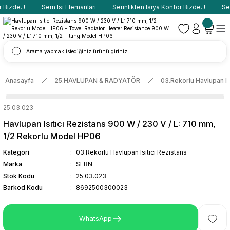
Bizde..!
Sern Isı Elemanları
Serinlikten Isıya Konfor Bizde..!
Sern
Anasayfa
25.HAVLUPAN & RADYATÖR
03.Rekorlu Havlupan Isı
25.03.023
Havlupan Isıtıcı Rezistans 900 W / 230 V / L: 710 mm,
1/2 Rekorlu Model HP06
Kategori
03.Rekorlu Havlupan Isıtıcı Rezistans
Marka
SERN
Stok Kodu
25.03.023
Barkod Kodu
8692500300023
WhatsApp