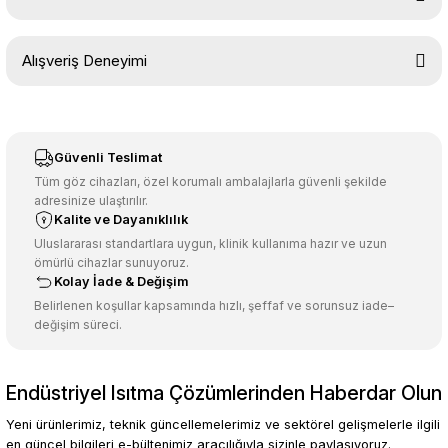
Soru Sor
Bu ürünün fiyat bilgisi, resim, ürün açıklamalarında ve diğer
Alışveriş Deneyimi
konularda yetersiz gördüğünüz noktaları öneri formunu kullanarak
tarafımıza iletebilirsiniz.
Görüş ve önerileriniz için teşekkür ederiz.
Sitemize ilk yorumu siz yapın!
Ürün resmi kalitesiz, bozuk veya görüntülenemiyor.
Güvenli Teslimat
Ürün açıklamasında eksik bilgiler bulunuyor.
Tüm göz cihazları, özel korumalı ambalajlarla güvenli şekilde
adresinize ulaştırılır.
Deneyimini Paylaş
Ürün bilgilerinde hatalar bulunuyor.
Kalite ve Dayanıklılık
Ürün fiyatı diğer sitelerden daha pahalı.
Uluslararası standartlara uygun, klinik kullanıma hazır ve uzun
ömürlü cihazlar sunuyoruz.
Bu ürüne benzer farklı alternatifler olmalı.
Kolay İade & Değişim
Belirlenen koşullar kapsamında hızlı, şeffaf ve sorunsuz iade–
değişim süreci.
Endüstriyel Isıtma Çözümlerinden Haberdar Olun
Gönder
Yeni ürünlerimiz, teknik güncellemelerimiz ve sektörel gelişmelerle ilgili
en güncel bilgileri e-bültenimiz aracılığıyla sizinle paylaşıyoruz.