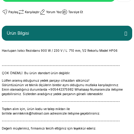
Paylaş
Karşılaştır
Yorum Yaz
Tavsiye Et
Ürün Bilgisi
Havlupan Isıtıcı Rezistans 900 W / 230 V / L: 710 mm, 1/2 Rekorlu Model HP06
-------------------------------------------------------------------------------
ÇOK ÖNEMLİ: Bu ürün standart ürün değildir.
Lütfen aramış olduğunuz yedek parçayı cihazdan sökünüz!
Görüntüsünün ve teknik ölçülerin birebir aynı olduğunu mutlaka karşılaştırınız.
Emin olamadığınız durumlarda +905442375982 Whatsaap Numaramızla iletişime
geçebilirsiniz. Sizlerden aradığınız yedek parçanın görseli istenecektir.
-------------------------------------------------------------------------------
Toptan alım için, ürün kodu ve talep miktarı ile
birlikte serinteknik@hotmail.com adresimizle iletişime geçebilirsiniz.
-------------------------------------------------------------------------------
Değerli müşterimiz, firmamızı tercih ettiğiniz için teşekkür ederiz.