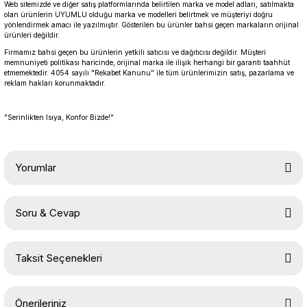
Web sitemizde ve diğer satış platformlarında belirtilen marka ve model adları, satılmakta
olan ürünlerin UYUMLU olduğu marka ve modelleri belirtmek ve müşteriyi doğru
yönlendirmek amacı ile yazılmıştır. Gösterilen bu ürünler bahsi geçen markaların orijinal
ürünleri değildir.
Firmamız bahsi geçen bu ürünlerin yetkili satıcısı ve dağıtıcısı değildir. Müşteri
memnuniyeti politikası haricinde, orijinal marka ile ilişik herhangi bir garanti taahhüt
etmemektedir. 4054 sayılı "Rekabet Kanunu" ile tüm ürünlerimizin satış, pazarlama ve
reklam hakları korunmaktadır.
"Serinlikten Isıya, Konfor Bizde!"
Yorumlar
Soru & Cevap
Bu ürüne ilk yorumu siz yapın!
Taksit Seçenekleri
Yorum Yaz
Ürün hakkında henüz soru sorulmamış.
Önerileriniz