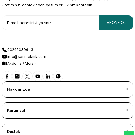
Üretiminizi destekleyen çözümleri ilk siz keşfedin.
ABONE OL
03242339643
info@serinteknik.com
Akdeniz / Mersin
Hakkımızda
Kurumsal
Destek