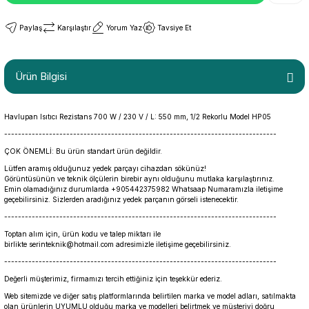
Paylaş
Karşılaştır
Yorum Yaz
Tavsiye Et
Ürün Bilgisi
Havlupan Isıtıcı Rezistans 700 W / 230 V / L: 550 mm, 1/2 Rekorlu Model HP05
-------------------------------------------------------------------------------
ÇOK ÖNEMLİ: Bu ürün standart ürün değildir.
Lütfen aramış olduğunuz yedek parçayı cihazdan sökünüz!
Görüntüsünün ve teknik ölçülerin birebir aynı olduğunu mutlaka karşılaştırınız.
Emin olamadığınız durumlarda +905442375982 Whatsaap Numaramızla iletişime
geçebilirsiniz. Sizlerden aradığınız yedek parçanın görseli istenecektir.
-------------------------------------------------------------------------------
Toptan alım için, ürün kodu ve talep miktarı ile
birlikte serinteknik@hotmail.com adresimizle iletişime geçebilirsiniz.
-------------------------------------------------------------------------------
Değerli müşterimiz, firmamızı tercih ettiğiniz için teşekkür ederiz.
Web sitemizde ve diğer satış platformlarında belirtilen marka ve model adları, satılmakta
olan ürünlerin UYUMLU olduğu marka ve modelleri belirtmek ve müşteriyi doğru