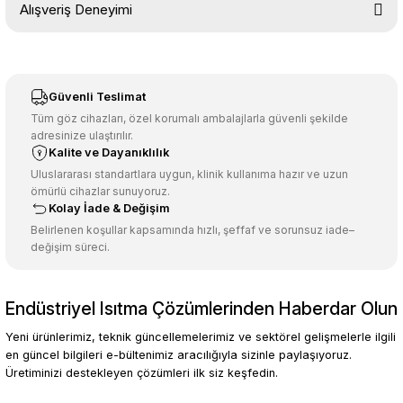
Alışveriş Deneyimi
konularda yetersiz gördüğünüz noktaları öneri formunu kullanarak
tarafımıza iletebilirsiniz.
Görüş ve önerileriniz için teşekkür ederiz.
Sitemize ilk yorumu siz yapın!
Ürün resmi kalitesiz, bozuk veya görüntülenemiyor.
Güvenli Teslimat
Ürün açıklamasında eksik bilgiler bulunuyor.
Tüm göz cihazları, özel korumalı ambalajlarla güvenli şekilde
adresinize ulaştırılır.
Deneyimini Paylaş
Ürün bilgilerinde hatalar bulunuyor.
Kalite ve Dayanıklılık
Ürün fiyatı diğer sitelerden daha pahalı.
Uluslararası standartlara uygun, klinik kullanıma hazır ve uzun
ömürlü cihazlar sunuyoruz.
Bu ürüne benzer farklı alternatifler olmalı.
Kolay İade & Değişim
Belirlenen koşullar kapsamında hızlı, şeffaf ve sorunsuz iade–
değişim süreci.
Endüstriyel Isıtma Çözümlerinden Haberdar Olun
Gönder
Yeni ürünlerimiz, teknik güncellemelerimiz ve sektörel gelişmelerle ilgili
en güncel bilgileri e-bültenimiz aracılığıyla sizinle paylaşıyoruz.
Üretiminizi destekleyen çözümleri ilk siz keşfedin.