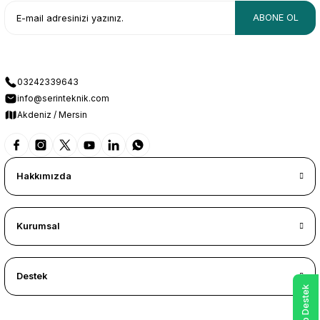
ABONE OL
03242339643
info@serinteknik.com
Akdeniz / Mersin
Hakkımızda
Kurumsal
Destek