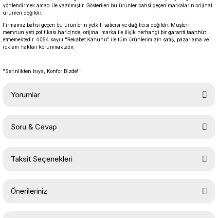
yönlendirmek amacı ile yazılmıştır. Gösterilen bu ürünler bahsi geçen markaların orijinal
ürünleri değildir.
Firmamız bahsi geçen bu ürünlerin yetkili satıcısı ve dağıtıcısı değildir. Müşteri
memnuniyeti politikası haricinde, orijinal marka ile ilişik herhangi bir garanti taahhüt
etmemektedir. 4054 sayılı "Rekabet Kanunu" ile tüm ürünlerimizin satış, pazarlama ve
reklam hakları korunmaktadır.
"Serinlikten Isıya, Konfor Bizde!"
Yorumlar
Soru & Cevap
Bu ürüne ilk yorumu siz yapın!
Taksit Seçenekleri
Yorum Yaz
Ürün hakkında henüz soru sorulmamış.
Önerileriniz
Soru Sor
Bu ürünün fiyat bilgisi, resim, ürün açıklamalarında ve diğer