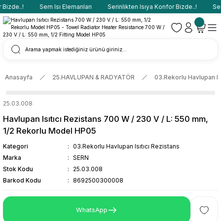
Bizde..!
Sern Isı Elemanları
Serinlikten Isıya Konfor Bizde..!
Sern
Anasayfa
25.HAVLUPAN & RADYATÖR
03.Rekorlu Havlupan Isı
25.03.008
Havlupan Isıtıcı Rezistans 700 W / 230 V / L: 550 mm,
1/2 Rekorlu Model HP05
Kategori
03.Rekorlu Havlupan Isıtıcı Rezistans
Marka
SERN
Stok Kodu
25.03.008
Barkod Kodu
8692500300008
WhatsApp