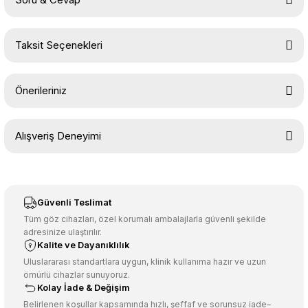
Bu ürüne ilk yorumu siz yapın!
Taksit Seçenekleri
Yorum Yaz
Ürün hakkında henüz soru sorulmamış.
Önerileriniz
Soru Sor
Bu ürünün fiyat bilgisi, resim, ürün açıklamalarında ve diğer
Alışveriş Deneyimi
konularda yetersiz gördüğünüz noktaları öneri formunu kullanarak
tarafımıza iletebilirsiniz.
Görüş ve önerileriniz için teşekkür ederiz.
Sitemize ilk yorumu siz yapın!
Ürün resmi kalitesiz, bozuk veya görüntülenemiyor.
Güvenli Teslimat
Ürün açıklamasında eksik bilgiler bulunuyor.
Tüm göz cihazları, özel korumalı ambalajlarla güvenli şekilde
adresinize ulaştırılır.
Deneyimini Paylaş
Ürün bilgilerinde hatalar bulunuyor.
Kalite ve Dayanıklılık
Ürün fiyatı diğer sitelerden daha pahalı.
Uluslararası standartlara uygun, klinik kullanıma hazır ve uzun
ömürlü cihazlar sunuyoruz.
Bu ürüne benzer farklı alternatifler olmalı.
Kolay İade & Değişim
Belirlenen koşullar kapsamında hızlı, şeffaf ve sorunsuz iade–