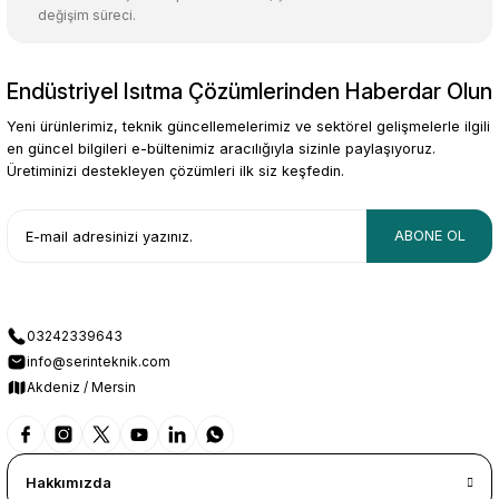
değişim süreci.
Endüstriyel Isıtma Çözümlerinden Haberdar Olun
Gönder
Yeni ürünlerimiz, teknik güncellemelerimiz ve sektörel gelişmelerle ilgili
en güncel bilgileri e-bültenimiz aracılığıyla sizinle paylaşıyoruz.
Üretiminizi destekleyen çözümleri ilk siz keşfedin.
ABONE OL
03242339643
info@serinteknik.com
Akdeniz / Mersin
Hakkımızda