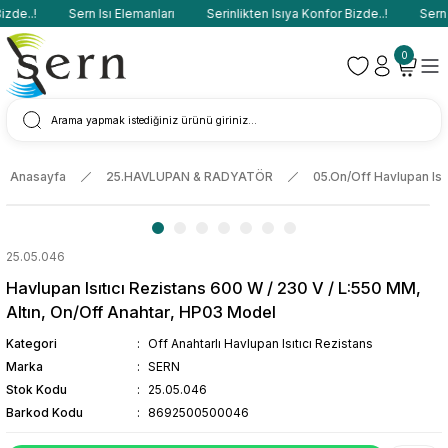
de..!
Sern Isı Elemanları
Serinlikten Isıya Konfor Bizde..!
Sern I
0
Anasayfa
25.HAVLUPAN & RADYATÖR
05.On/Off Havlupan Isıt
25.05.046
Havlupan Isıtıcı Rezistans 600 W / 230 V / L:550 MM,
Altın, On/Off Anahtar, HP03 Model
Kategori
Off Anahtarlı Havlupan Isıtıcı Rezistans
Marka
SERN
Stok Kodu
25.05.046
Barkod Kodu
8692500500046