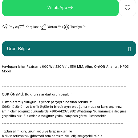
WhatsApp
Paylaş
Karşılaştır
Yorum Yaz
Tavsiye Et
Ürün Bilgisi
Havlupan Isıtıcı Rezistans 600 W / 230 V / L:550 MM, Altın, On/Off Anahtar, HP03
Model
---------------------------------------------------------------------------------
ÇOK ÖNEMLİ: Bu ürün standart ürün değildir.
Lütfen aramış olduğunuz yedek parçayı cihazdan sökünüz!
Görüntüsünün ve teknik ölçülerin birebir aynı olduğunu mutlaka karşılaştırınız.
Emin olamadığınız durumlarda +905442375982 Whatsaap Numaramızla iletişime
geçebilirsiniz. Sizlerden aradığınız yedek parçanın görseli istenecektir.
-------------------------------------------------------------------------------
Toptan alım için, ürün kodu ve talep miktarı ile
birlikte serinteknik@hotmail.com adresimizle iletişime geçebilirsiniz.