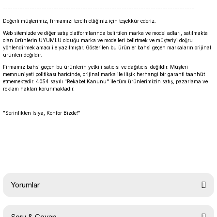
-------------------------------------------------------------------------------
Değerli müşterimiz, firmamızı tercih ettiğiniz için teşekkür ederiz.
Web sitemizde ve diğer satış platformlarında belirtilen marka ve model adları, satılmakta
olan ürünlerin UYUMLU olduğu marka ve modelleri belirtmek ve müşteriyi doğru
yönlendirmek amacı ile yazılmıştır. Gösterilen bu ürünler bahsi geçen markaların orijinal
ürünleri değildir.
Firmamız bahsi geçen bu ürünlerin yetkili satıcısı ve dağıtıcısı değildir. Müşteri
memnuniyeti politikası haricinde, orijinal marka ile ilişik herhangi bir garanti taahhüt
etmemektedir. 4054 sayılı "Rekabet Kanunu" ile tüm ürünlerimizin satış, pazarlama ve
reklam hakları korunmaktadır.
"Serinlikten Isıya, Konfor Bizde!"
Yorumlar
Soru & Cevap