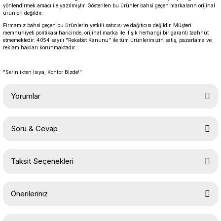
yönlendirmek amacı ile yazılmıştır. Gösterilen bu ürünler bahsi geçen markaların orijinal
ürünleri değildir.
Firmamız bahsi geçen bu ürünlerin yetkili satıcısı ve dağıtıcısı değildir. Müşteri
memnuniyeti politikası haricinde, orijinal marka ile ilişik herhangi bir garanti taahhüt
etmemektedir. 4054 sayılı "Rekabet Kanunu" ile tüm ürünlerimizin satış, pazarlama ve
reklam hakları korunmaktadır.
"Serinlikten Isıya, Konfor Bizde!"
Yorumlar
Soru & Cevap
Bu ürüne ilk yorumu siz yapın!
Taksit Seçenekleri
Yorum Yaz
Ürün hakkında henüz soru sorulmamış.
Önerileriniz
Soru Sor
Bu ürünün fiyat bilgisi, resim, ürün açıklamalarında ve diğer