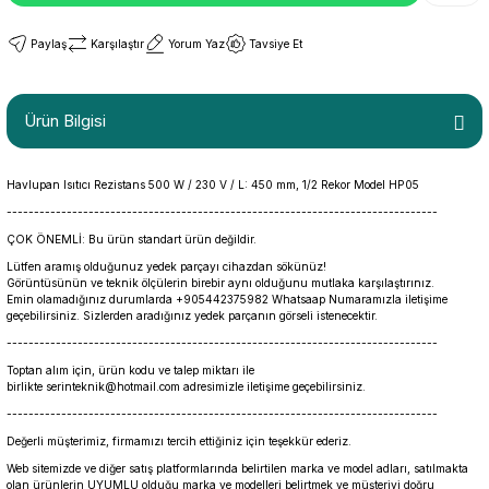
Paylaş
Karşılaştır
Yorum Yaz
Tavsiye Et
Ürün Bilgisi
Havlupan Isıtıcı Rezistans 500 W / 230 V / L: 450 mm, 1/2 Rekor Model HP05
-------------------------------------------------------------------------------
ÇOK ÖNEMLİ: Bu ürün standart ürün değildir.
Lütfen aramış olduğunuz yedek parçayı cihazdan sökünüz!
Görüntüsünün ve teknik ölçülerin birebir aynı olduğunu mutlaka karşılaştırınız.
Emin olamadığınız durumlarda +905442375982 Whatsaap Numaramızla iletişime
geçebilirsiniz. Sizlerden aradığınız yedek parçanın görseli istenecektir.
-------------------------------------------------------------------------------
Toptan alım için, ürün kodu ve talep miktarı ile
birlikte serinteknik@hotmail.com adresimizle iletişime geçebilirsiniz.
-------------------------------------------------------------------------------
Değerli müşterimiz, firmamızı tercih ettiğiniz için teşekkür ederiz.
Web sitemizde ve diğer satış platformlarında belirtilen marka ve model adları, satılmakta
olan ürünlerin UYUMLU olduğu marka ve modelleri belirtmek ve müşteriyi doğru