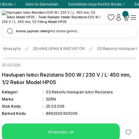
Bizde..!
Sern Isı Elemanları
Serinlikten Isıya Konfor Bizde..!
Sern
Anasayfa
25.HAVLUPAN & RADYATÖR
03.Rekorlu Havlupan Isı
25.03.006
Havlupan Isıtıcı Rezistans 500 W / 230 V / L: 450 mm,
1/2 Rekor Model HP05
Kategori
03.Rekorlu Havlupan Isıtıcı Rezistans
Marka
SERN
Stok Kodu
25.03.006
Barkod Kodu
8692500300006
WhatsApp