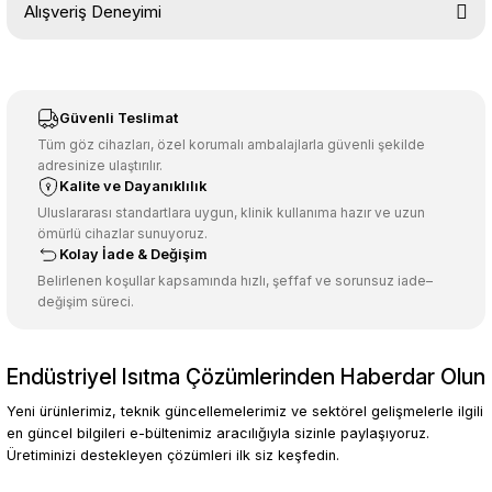
Alışveriş Deneyimi
konularda yetersiz gördüğünüz noktaları öneri formunu kullanarak
tarafımıza iletebilirsiniz.
Görüş ve önerileriniz için teşekkür ederiz.
Sitemize ilk yorumu siz yapın!
Ürün resmi kalitesiz, bozuk veya görüntülenemiyor.
Güvenli Teslimat
Ürün açıklamasında eksik bilgiler bulunuyor.
Tüm göz cihazları, özel korumalı ambalajlarla güvenli şekilde
adresinize ulaştırılır.
Deneyimini Paylaş
Ürün bilgilerinde hatalar bulunuyor.
Kalite ve Dayanıklılık
Ürün fiyatı diğer sitelerden daha pahalı.
Uluslararası standartlara uygun, klinik kullanıma hazır ve uzun
ömürlü cihazlar sunuyoruz.
Bu ürüne benzer farklı alternatifler olmalı.
Kolay İade & Değişim
Belirlenen koşullar kapsamında hızlı, şeffaf ve sorunsuz iade–
değişim süreci.
Endüstriyel Isıtma Çözümlerinden Haberdar Olun
Gönder
Yeni ürünlerimiz, teknik güncellemelerimiz ve sektörel gelişmelerle ilgili
en güncel bilgileri e-bültenimiz aracılığıyla sizinle paylaşıyoruz.
Üretiminizi destekleyen çözümleri ilk siz keşfedin.