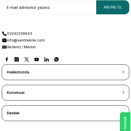
ABONE OL
03242339643
info@serinteknik.com
Akdeniz / Mersin
Hakkımızda
Kurumsal
Destek