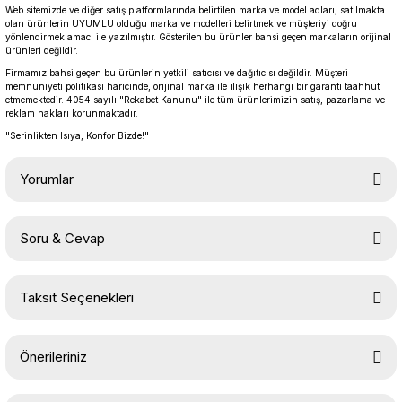
Web sitemizde ve diğer satış platformlarında belirtilen marka ve model adları, satılmakta
olan ürünlerin UYUMLU olduğu marka ve modelleri belirtmek ve müşteriyi doğru
yönlendirmek amacı ile yazılmıştır. Gösterilen bu ürünler bahsi geçen markaların orijinal
ürünleri değildir.
Firmamız bahsi geçen bu ürünlerin yetkili satıcısı ve dağıtıcısı değildir. Müşteri
memnuniyeti politikası haricinde, orijinal marka ile ilişik herhangi bir garanti taahhüt
etmemektedir. 4054 sayılı "Rekabet Kanunu" ile tüm ürünlerimizin satış, pazarlama ve
reklam hakları korunmaktadır.
"Serinlikten Isıya, Konfor Bizde!"
Yorumlar
Soru & Cevap
Bu ürüne ilk yorumu siz yapın!
Taksit Seçenekleri
Yorum Yaz
Ürün hakkında henüz soru sorulmamış.
Önerileriniz
Soru Sor