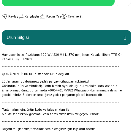
Paylaş
Karşılaştır
Yorum Yaz
Tavsiye Et
Ürün Bilgisi
Havlupan Isıtıcı Rezistans 400 W / 230 V / L: 370 mm, Krom Kapak, 110cm TTR Gri
Kablolu, Fişli HP020
-------------------------------------------------------------------------------
ÇOK ÖNEMLİ: Bu ürün standart ürün değildir.
Lütfen aramış olduğunuz yedek parçayı cihazdan sökünüz!
Görüntüsünün ve teknik ölçülerin birebir aynı olduğunu mutlaka karşılaştırınız.
Emin olamadığınız durumlarda +905442375982 Whatsaap Numaramızla iletişime
geçebilirsiniz. Sizlerden aradığınız yedek parçanın görseli istenecektir.
-------------------------------------------------------------------------------
Toptan alım için, ürün kodu ve talep miktarı ile
birlikte serinteknik@hotmail.com adresimizle iletişime geçebilirsiniz.
-------------------------------------------------------------------------------
Değerli müşterimiz, firmamızı tercih ettiğiniz için teşekkür ederiz.