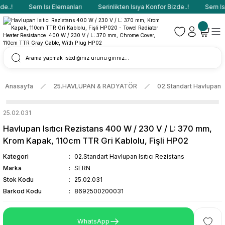
e..!
Sern Isı Elemanları
Serinlikten Isıya Konfor Bizde..!
Sern Isı
Anasayfa
25.HAVLUPAN & RADYATÖR
02.Standart Havlupan Is
25.02.031
Havlupan Isıtıcı Rezistans 400 W / 230 V / L: 370 mm,
Krom Kapak, 110cm TTR Gri Kablolu, Fişli HP02
Kategori
02.Standart Havlupan Isıtıcı Rezistans
Marka
SERN
Stok Kodu
25.02.031
Barkod Kodu
8692500200031
WhatsApp