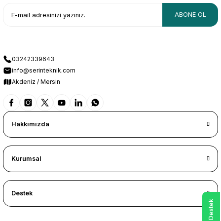
ABONE OL
03242339643
info@serinteknik.com
Akdeniz / Mersin
Hakkımızda
Kurumsal
Destek