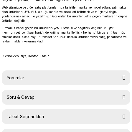
Değerli müşterimiz, firmamızı tercih ettiğiniz için teşekkür ederiz.
Web sitemizde ve diğer satış platformlarında belirtilen marka ve model adları, satılmakta
olan ürünlerin UYUMLU olduğu marka ve modelleri belirtmek ve müşteriyi doğru
yönlendirmek amacı ile yazılmıştır. Gösterilen bu ürünler bahsi geçen markaların orijinal
ürünleri değildir.
Firmamız bahsi geçen bu ürünlerin yetkili satıcısı ve dağıtıcısı değildir. Müşteri
memnuniyeti politikası haricinde, orijinal marka ile ilişik herhangi bir garanti taahhüt
etmemektedir. 4054 sayılı "Rekabet Kanunu" ile tüm ürünlerimizin satış, pazarlama ve
reklam hakları korunmaktadır.
"Serinlikten Isıya, Konfor Bizde!"
Yorumlar
Soru & Cevap
Bu ürüne ilk yorumu siz yapın!
Taksit Seçenekleri
Yorum Yaz
Ürün hakkında henüz soru sorulmamış.