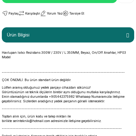
Paylaş
Karşılaştır
Yorum Yaz
Tavsiye Et
Ürün Bilgisi
Havlupan Isıtıcı Rezistans 300W / 230V / L:350MM, Beyaz, On/Off Anahtar, HP03
Model
---------------------------------------------------------------------------------
ÇOK ÖNEMLİ: Bu ürün standart ürün değildir.
Lütfen aramış olduğunuz yedek parçayı cihazdan sökünüz!
Görüntüsünün ve teknik ölçülerin birebir aynı olduğunu mutlaka karşılaştırınız.
Emin olamadığınız durumlarda +905442375982 Whatsaap Numaramızla iletişime
geçebilirsiniz. Sizlerden aradığınız yedek parçanın görseli istenecektir.
-------------------------------------------------------------------------------
Toptan alım için, ürün kodu ve talep miktarı ile
birlikte serinteknik@hotmail.com adresimizle iletişime geçebilirsiniz.
-------------------------------------------------------------------------------