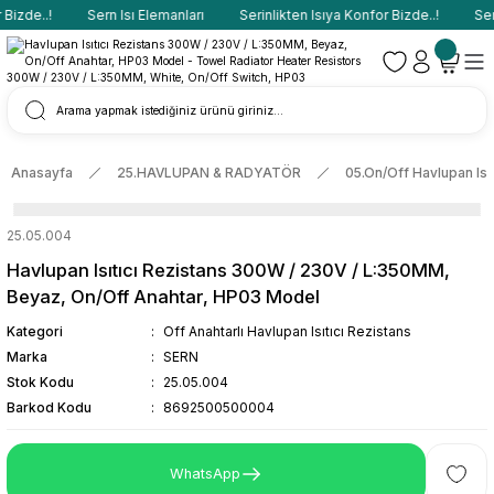
Bizde..!
Sern Isı Elemanları
Serinlikten Isıya Konfor Bizde..!
Sern
Anasayfa
25.HAVLUPAN & RADYATÖR
05.On/Off Havlupan Isıt
25.05.004
Havlupan Isıtıcı Rezistans 300W / 230V / L:350MM,
Beyaz, On/Off Anahtar, HP03 Model
Kategori
Off Anahtarlı Havlupan Isıtıcı Rezistans
Marka
SERN
Stok Kodu
25.05.004
Barkod Kodu
8692500500004
WhatsApp