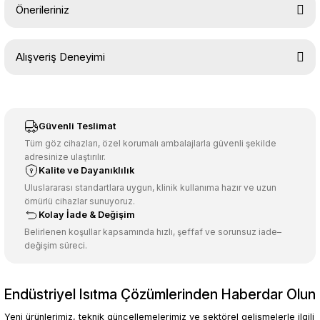
Önerileriniz
Soru Sor
Bu ürünün fiyat bilgisi, resim, ürün açıklamalarında ve diğer
Alışveriş Deneyimi
konularda yetersiz gördüğünüz noktaları öneri formunu kullanarak
tarafımıza iletebilirsiniz.
Görüş ve önerileriniz için teşekkür ederiz.
Sitemize ilk yorumu siz yapın!
Ürün resmi kalitesiz, bozuk veya görüntülenemiyor.
Güvenli Teslimat
Ürün açıklamasında eksik bilgiler bulunuyor.
Tüm göz cihazları, özel korumalı ambalajlarla güvenli şekilde
adresinize ulaştırılır.
Deneyimini Paylaş
Ürün bilgilerinde hatalar bulunuyor.
Kalite ve Dayanıklılık
Ürün fiyatı diğer sitelerden daha pahalı.
Uluslararası standartlara uygun, klinik kullanıma hazır ve uzun
ömürlü cihazlar sunuyoruz.
Bu ürüne benzer farklı alternatifler olmalı.
Kolay İade & Değişim
Belirlenen koşullar kapsamında hızlı, şeffaf ve sorunsuz iade–
değişim süreci.
Endüstriyel Isıtma Çözümlerinden Haberdar Olun
Gönder
Yeni ürünlerimiz, teknik güncellemelerimiz ve sektörel gelişmelerle ilgili