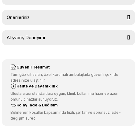
Yorum Yaz
Ürün hakkında henüz soru sorulmamış.
Önerileriniz
Soru Sor
Bu ürünün fiyat bilgisi, resim, ürün açıklamalarında ve diğer
Alışveriş Deneyimi
konularda yetersiz gördüğünüz noktaları öneri formunu kullanarak
tarafımıza iletebilirsiniz.
Görüş ve önerileriniz için teşekkür ederiz.
Sitemize ilk yorumu siz yapın!
Ürün resmi kalitesiz, bozuk veya görüntülenemiyor.
Güvenli Teslimat
Ürün açıklamasında eksik bilgiler bulunuyor.
Tüm göz cihazları, özel korumalı ambalajlarla güvenli şekilde
adresinize ulaştırılır.
Deneyimini Paylaş
Ürün bilgilerinde hatalar bulunuyor.
Kalite ve Dayanıklılık
Ürün fiyatı diğer sitelerden daha pahalı.
Uluslararası standartlara uygun, klinik kullanıma hazır ve uzun
ömürlü cihazlar sunuyoruz.
Bu ürüne benzer farklı alternatifler olmalı.
Kolay İade & Değişim
Belirlenen koşullar kapsamında hızlı, şeffaf ve sorunsuz iade–
değişim süreci.