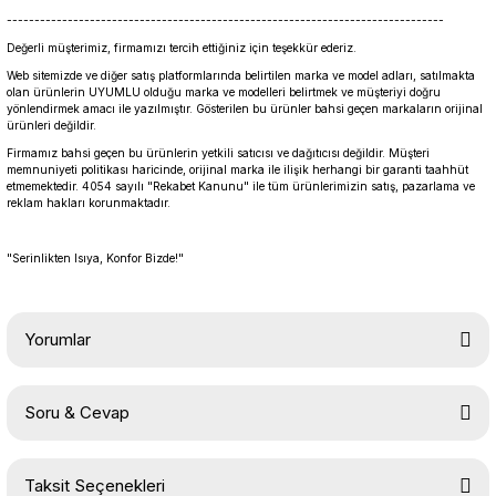
-------------------------------------------------------------------------------
Değerli müşterimiz, firmamızı tercih ettiğiniz için teşekkür ederiz.
Web sitemizde ve diğer satış platformlarında belirtilen marka ve model adları, satılmakta
olan ürünlerin UYUMLU olduğu marka ve modelleri belirtmek ve müşteriyi doğru
yönlendirmek amacı ile yazılmıştır. Gösterilen bu ürünler bahsi geçen markaların orijinal
ürünleri değildir.
Firmamız bahsi geçen bu ürünlerin yetkili satıcısı ve dağıtıcısı değildir. Müşteri
memnuniyeti politikası haricinde, orijinal marka ile ilişik herhangi bir garanti taahhüt
etmemektedir. 4054 sayılı "Rekabet Kanunu" ile tüm ürünlerimizin satış, pazarlama ve
reklam hakları korunmaktadır.
"Serinlikten Isıya, Konfor Bizde!"
Yorumlar
Soru & Cevap
Bu ürüne ilk yorumu siz yapın!
Taksit Seçenekleri