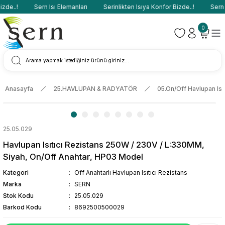
de..!
Sern Isı Elemanları
Serinlikten Isıya Konfor Bizde..!
Sern I
0
Anasayfa
25.HAVLUPAN & RADYATÖR
05.On/Off Havlupan Isıt
25.05.029
Havlupan Isıtıcı Rezistans 250W / 230V / L:330MM,
Siyah, On/Off Anahtar, HP03 Model
Kategori
Off Anahtarlı Havlupan Isıtıcı Rezistans
Marka
SERN
Stok Kodu
25.05.029
Barkod Kodu
8692500500029