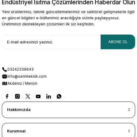
Endüstriyel Isıtma Çözümlerinden Haberdar Olun
Gönder
Yeni ürünlerimiz, teknik güncellemelerimiz ve sektörel gelişmelerle ilgili
en güncel bilgileri e-bültenimiz aracılığıyla sizinle paylaşıyoruz.
Üretiminizi destekleyen çözümleri ilk siz keşfedin.
ABONE OL
03242339643
info@serinteknik.com
Akdeniz / Mersin
Hakkımızda
Kurumsal