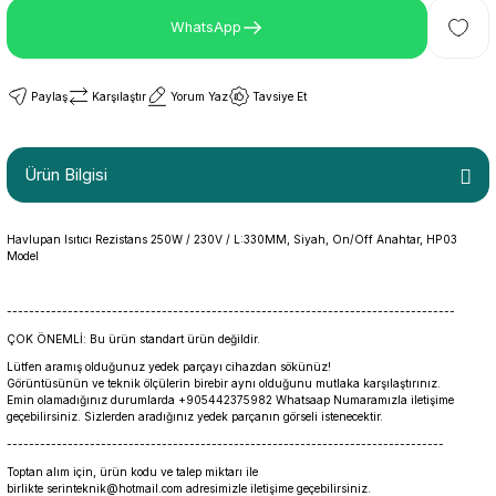
WhatsApp
Paylaş
Karşılaştır
Yorum Yaz
Tavsiye Et
Ürün Bilgisi
Havlupan Isıtıcı Rezistans 250W / 230V / L:330MM, Siyah, On/Off Anahtar, HP03
Model
---------------------------------------------------------------------------------
ÇOK ÖNEMLİ: Bu ürün standart ürün değildir.
Lütfen aramış olduğunuz yedek parçayı cihazdan sökünüz!
Görüntüsünün ve teknik ölçülerin birebir aynı olduğunu mutlaka karşılaştırınız.
Emin olamadığınız durumlarda +905442375982 Whatsaap Numaramızla iletişime
geçebilirsiniz. Sizlerden aradığınız yedek parçanın görseli istenecektir.
-------------------------------------------------------------------------------
Toptan alım için, ürün kodu ve talep miktarı ile
birlikte serinteknik@hotmail.com adresimizle iletişime geçebilirsiniz.