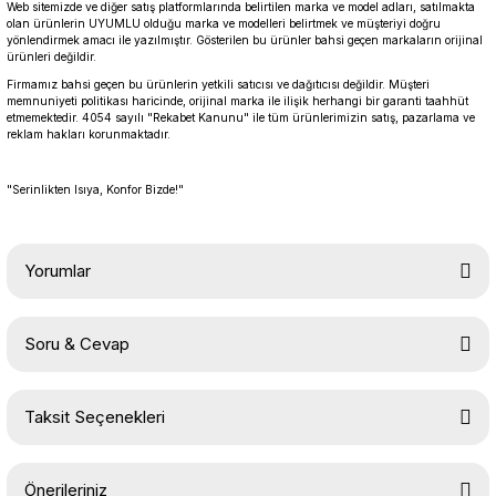
Web sitemizde ve diğer satış platformlarında belirtilen marka ve model adları, satılmakta
olan ürünlerin UYUMLU olduğu marka ve modelleri belirtmek ve müşteriyi doğru
yönlendirmek amacı ile yazılmıştır. Gösterilen bu ürünler bahsi geçen markaların orijinal
ürünleri değildir.
Firmamız bahsi geçen bu ürünlerin yetkili satıcısı ve dağıtıcısı değildir. Müşteri
memnuniyeti politikası haricinde, orijinal marka ile ilişik herhangi bir garanti taahhüt
etmemektedir. 4054 sayılı "Rekabet Kanunu" ile tüm ürünlerimizin satış, pazarlama ve
reklam hakları korunmaktadır.
"Serinlikten Isıya, Konfor Bizde!"
Yorumlar
Soru & Cevap
Bu ürüne ilk yorumu siz yapın!
Taksit Seçenekleri
Yorum Yaz
Ürün hakkında henüz soru sorulmamış.
Önerileriniz