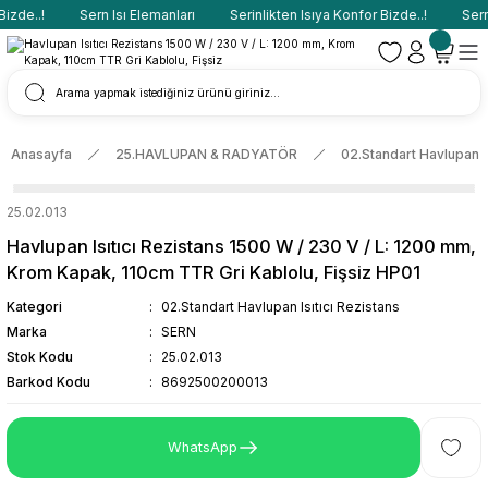
zde..!
Sern Isı Elemanları
Serinlikten Isıya Konfor Bizde..!
Sern 
Anasayfa
25.HAVLUPAN & RADYATÖR
02.Standart Havlupan Is
25.02.013
Havlupan Isıtıcı Rezistans 1500 W / 230 V / L: 1200 mm,
Krom Kapak, 110cm TTR Gri Kablolu, Fişsiz HP01
Kategori
02.Standart Havlupan Isıtıcı Rezistans
Marka
SERN
Stok Kodu
25.02.013
Barkod Kodu
8692500200013
WhatsApp