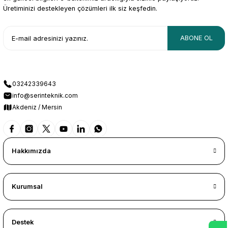
Üretiminizi destekleyen çözümleri ilk siz keşfedin.
ABONE OL
03242339643
info@serinteknik.com
Akdeniz / Mersin
Hakkımızda
Kurumsal
Destek