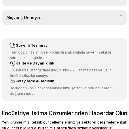
Soru Sor
Bu ürünün fiyat bilgisi, resim, ürün açıklamalarında ve diğer
Alışveriş Deneyimi
konularda yetersiz gördüğünüz noktaları öneri formunu kullanarak
tarafımıza iletebilirsiniz.
Görüş ve önerileriniz için teşekkür ederiz.
Sitemize ilk yorumu siz yapın!
Ürün resmi kalitesiz, bozuk veya görüntülenemiyor.
Güvenli Teslimat
Ürün açıklamasında eksik bilgiler bulunuyor.
Tüm göz cihazları, özel korumalı ambalajlarla güvenli şekilde
adresinize ulaştırılır.
Deneyimini Paylaş
Ürün bilgilerinde hatalar bulunuyor.
Kalite ve Dayanıklılık
Ürün fiyatı diğer sitelerden daha pahalı.
Uluslararası standartlara uygun, klinik kullanıma hazır ve uzun
ömürlü cihazlar sunuyoruz.
Bu ürüne benzer farklı alternatifler olmalı.
Kolay İade & Değişim
Belirlenen koşullar kapsamında hızlı, şeffaf ve sorunsuz iade–
değişim süreci.
Endüstriyel Isıtma Çözümlerinden Haberdar Olun
Gönder
Yeni ürünlerimiz, teknik güncellemelerimiz ve sektörel gelişmelerle ilgili
en güncel bilgileri e-bültenimiz aracılığıyla sizinle paylaşıyoruz.