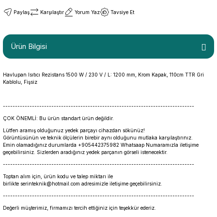
Paylaş
Karşılaştır
Yorum Yaz
Tavsiye Et
Ürün Bilgisi
Havlupan Isıtıcı Rezistans 1500 W / 230 V / L: 1200 mm, Krom Kapak, 110cm TTR Gri
Kablolu, Fişsiz
-------------------------------------------------------------------------------
ÇOK ÖNEMLİ: Bu ürün standart ürün değildir.
Lütfen aramış olduğunuz yedek parçayı cihazdan sökünüz!
Görüntüsünün ve teknik ölçülerin birebir aynı olduğunu mutlaka karşılaştırınız.
Emin olamadığınız durumlarda +905442375982 Whatsaap Numaramızla iletişime
geçebilirsiniz. Sizlerden aradığınız yedek parçanın görseli istenecektir.
-------------------------------------------------------------------------------
Toptan alım için, ürün kodu ve talep miktarı ile
birlikte serinteknik@hotmail.com adresimizle iletişime geçebilirsiniz.
-------------------------------------------------------------------------------
Değerli müşterimiz, firmamızı tercih ettiğiniz için teşekkür ederiz.