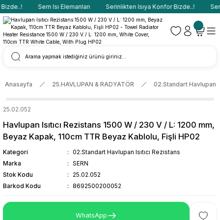
izde..!
Sern Isı Elemanları
Serinlikten Isıya Konfor Bizde..!
Sern
Anasayfa
25.HAVLUPAN & RADYATÖR
02.Standart Havlupan Is
25.02.052
Havlupan Isıtıcı Rezistans 1500 W / 230 V / L: 1200 mm,
Beyaz Kapak, 110cm TTR Beyaz Kablolu, Fişli HP02
Kategori
02.Standart Havlupan Isıtıcı Rezistans
Marka
SERN
Stok Kodu
25.02.052
Barkod Kodu
8692500200052
WhatsApp