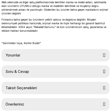
Web sitemizde ve diğer satış platformlarında belirtilen marka ve model adları, satılmakta
olan ürünlerin UYUMLU olduğu marka ve modelleri belirtmek ve müşteriyi doğru
yönlendirmek amacı ile yazılmıştır. Gösterilen bu ürünler bahsi geçen markaların orijinal
ürünleri değildir.
Firmamız bahsi geçen bu ürünlerin yetkili satıcısı ve dağıtıcısı değildir. Müşteri
memnuniyeti politikası haricinde, orijinal marka ile ilişik herhangi bir garanti taahhüt
etmemektedir. 4054 sayılı "Rekabet Kanunu" ile tüm ürünlerimizin satış, pazarlama ve
reklam hakları korunmaktadır.
"Serinlikten Isıya, Konfor Bizde!"
Yorumlar
Soru & Cevap
Bu ürüne ilk yorumu siz yapın!
Taksit Seçenekleri
Yorum Yaz
Ürün hakkında henüz soru sorulmamış.
Önerileriniz
Soru Sor