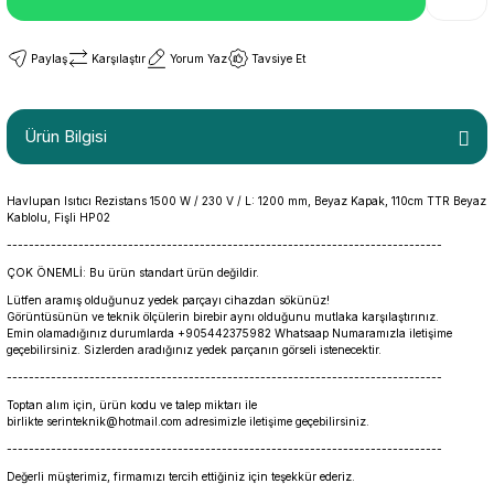
Paylaş
Karşılaştır
Yorum Yaz
Tavsiye Et
Ürün Bilgisi
Havlupan Isıtıcı Rezistans 1500 W / 230 V / L: 1200 mm, Beyaz Kapak, 110cm TTR Beyaz
Kablolu, Fişli HP02
-------------------------------------------------------------------------------
ÇOK ÖNEMLİ: Bu ürün standart ürün değildir.
Lütfen aramış olduğunuz yedek parçayı cihazdan sökünüz!
Görüntüsünün ve teknik ölçülerin birebir aynı olduğunu mutlaka karşılaştırınız.
Emin olamadığınız durumlarda +905442375982 Whatsaap Numaramızla iletişime
geçebilirsiniz. Sizlerden aradığınız yedek parçanın görseli istenecektir.
-------------------------------------------------------------------------------
Toptan alım için, ürün kodu ve talep miktarı ile
birlikte serinteknik@hotmail.com adresimizle iletişime geçebilirsiniz.
-------------------------------------------------------------------------------
Değerli müşterimiz, firmamızı tercih ettiğiniz için teşekkür ederiz.