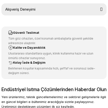
Bu ürünün fiyat bilgisi, resim, ürün açıklamalarında ve diğer
Alışveriş Deneyimi
konularda yetersiz gördüğünüz noktaları öneri formunu kullanarak
tarafımıza iletebilirsiniz.
Görüş ve önerileriniz için teşekkür ederiz.
Sitemize ilk yorumu siz yapın!
Ürün resmi kalitesiz, bozuk veya görüntülenemiyor.
Güvenli Teslimat
Ürün açıklamasında eksik bilgiler bulunuyor.
Tüm göz cihazları, özel korumalı ambalajlarla güvenli şekilde
adresinize ulaştırılır.
Deneyimini Paylaş
Ürün bilgilerinde hatalar bulunuyor.
Kalite ve Dayanıklılık
Ürün fiyatı diğer sitelerden daha pahalı.
Uluslararası standartlara uygun, klinik kullanıma hazır ve uzun
ömürlü cihazlar sunuyoruz.
Bu ürüne benzer farklı alternatifler olmalı.
Kolay İade & Değişim
Belirlenen koşullar kapsamında hızlı, şeffaf ve sorunsuz iade–
değişim süreci.
Endüstriyel Isıtma Çözümlerinden Haberdar Olun
Gönder
Yeni ürünlerimiz, teknik güncellemelerimiz ve sektörel gelişmelerle ilgili
en güncel bilgileri e-bültenimiz aracılığıyla sizinle paylaşıyoruz.
Üretiminizi destekleyen çözümleri ilk siz keşfedin.