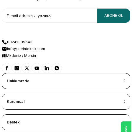
ABONE OL
03242339643
info@serinteknik.com
Akdeniz / Mersin
Hakkımızda
Kurumsal
Destek