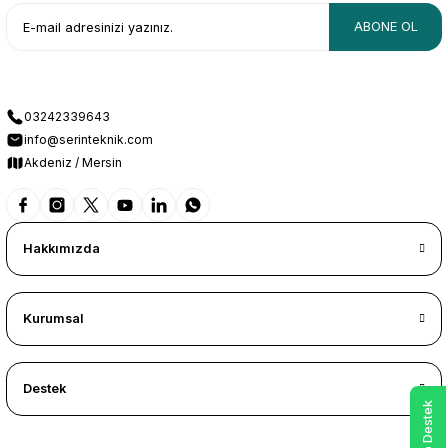
ABONE OL
03242339643
info@serinteknik.com
Akdeniz / Mersin
Hakkımızda
Kurumsal
Destek