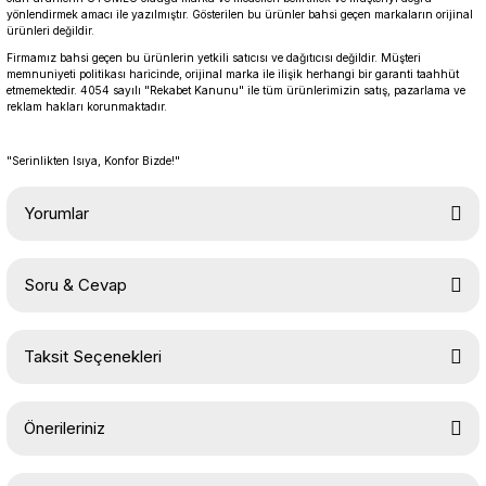
yönlendirmek amacı ile yazılmıştır. Gösterilen bu ürünler bahsi geçen markaların orijinal
ürünleri değildir.
Firmamız bahsi geçen bu ürünlerin yetkili satıcısı ve dağıtıcısı değildir. Müşteri
memnuniyeti politikası haricinde, orijinal marka ile ilişik herhangi bir garanti taahhüt
etmemektedir. 4054 sayılı "Rekabet Kanunu" ile tüm ürünlerimizin satış, pazarlama ve
reklam hakları korunmaktadır.
"Serinlikten Isıya, Konfor Bizde!"
Yorumlar
Soru & Cevap
Bu ürüne ilk yorumu siz yapın!
Taksit Seçenekleri
Yorum Yaz
Ürün hakkında henüz soru sorulmamış.
Önerileriniz
Soru Sor
Bu ürünün fiyat bilgisi, resim, ürün açıklamalarında ve diğer