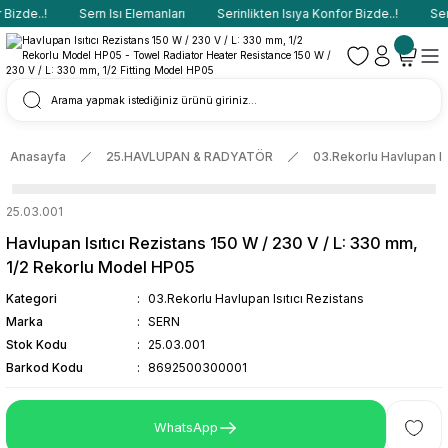
Bizde..!
Sern Isı Elemanları
Serinlikten Isıya Konfor Bizde..!
Sern
Anasayfa
25.HAVLUPAN & RADYATÖR
03.Rekorlu Havlupan Isı
25.03.001
Havlupan Isıtıcı Rezistans 150 W / 230 V / L: 330 mm,
1/2 Rekorlu Model HP05
Kategori
03.Rekorlu Havlupan Isıtıcı Rezistans
Marka
SERN
Stok Kodu
25.03.001
Barkod Kodu
8692500300001
WhatsApp