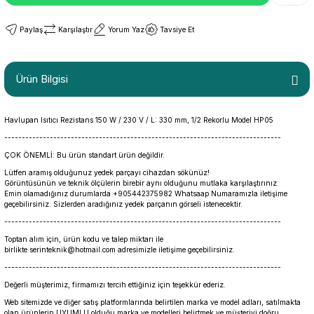
Paylaş
Karşılaştır
Yorum Yaz
Tavsiye Et
Ürün Bilgisi
Havlupan Isıtıcı Rezistans 150 W / 230 V / L: 330 mm, 1/2 Rekorlu Model HP05
-------------------------------------------------------------------------------
ÇOK ÖNEMLİ: Bu ürün standart ürün değildir.
Lütfen aramış olduğunuz yedek parçayı cihazdan sökünüz!
Görüntüsünün ve teknik ölçülerin birebir aynı olduğunu mutlaka karşılaştırınız.
Emin olamadığınız durumlarda +905442375982 Whatsaap Numaramızla iletişime
geçebilirsiniz. Sizlerden aradığınız yedek parçanın görseli istenecektir.
-------------------------------------------------------------------------------
Toptan alım için, ürün kodu ve talep miktarı ile
birlikte serinteknik@hotmail.com adresimizle iletişime geçebilirsiniz.
-------------------------------------------------------------------------------
Değerli müşterimiz, firmamızı tercih ettiğiniz için teşekkür ederiz.
Web sitemizde ve diğer satış platformlarında belirtilen marka ve model adları, satılmakta
olan ürünlerin UYUMLU olduğu marka ve modelleri belirtmek ve müşteriyi doğru