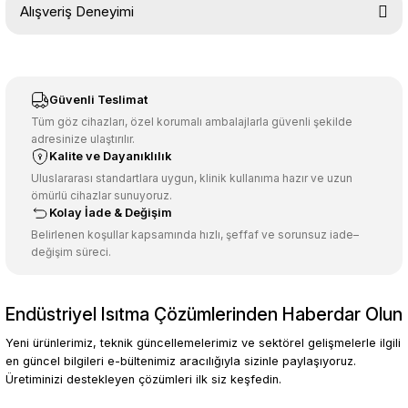
Alışveriş Deneyimi
konularda yetersiz gördüğünüz noktaları öneri formunu kullanarak
tarafımıza iletebilirsiniz.
Görüş ve önerileriniz için teşekkür ederiz.
Sitemize ilk yorumu siz yapın!
Ürün resmi kalitesiz, bozuk veya görüntülenemiyor.
Güvenli Teslimat
Ürün açıklamasında eksik bilgiler bulunuyor.
Tüm göz cihazları, özel korumalı ambalajlarla güvenli şekilde
adresinize ulaştırılır.
Deneyimini Paylaş
Ürün bilgilerinde hatalar bulunuyor.
Kalite ve Dayanıklılık
Ürün fiyatı diğer sitelerden daha pahalı.
Uluslararası standartlara uygun, klinik kullanıma hazır ve uzun
ömürlü cihazlar sunuyoruz.
Bu ürüne benzer farklı alternatifler olmalı.
Kolay İade & Değişim
Belirlenen koşullar kapsamında hızlı, şeffaf ve sorunsuz iade–
değişim süreci.
Endüstriyel Isıtma Çözümlerinden Haberdar Olun
Gönder
Yeni ürünlerimiz, teknik güncellemelerimiz ve sektörel gelişmelerle ilgili
en güncel bilgileri e-bültenimiz aracılığıyla sizinle paylaşıyoruz.
Üretiminizi destekleyen çözümleri ilk siz keşfedin.