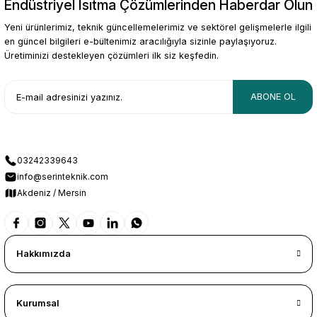
Endüstriyel Isıtma Çözümlerinden Haberdar Olun
Gönder
Yeni ürünlerimiz, teknik güncellemelerimiz ve sektörel gelişmelerle ilgili
en güncel bilgileri e-bültenimiz aracılığıyla sizinle paylaşıyoruz.
Üretiminizi destekleyen çözümleri ilk siz keşfedin.
ABONE OL
03242339643
info@serinteknik.com
Akdeniz / Mersin
Hakkımızda
Kurumsal