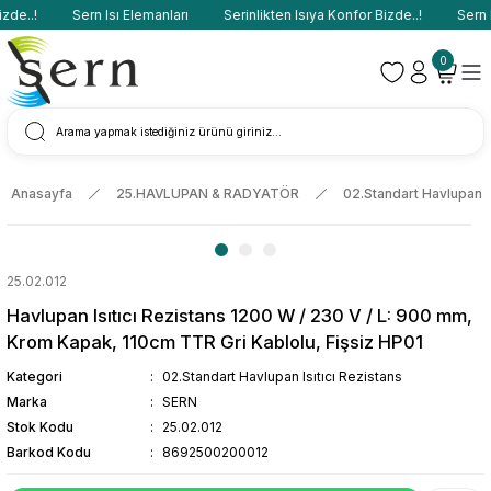
de..!
Sern Isı Elemanları
Serinlikten Isıya Konfor Bizde..!
Sern Is
0
Anasayfa
25.HAVLUPAN & RADYATÖR
02.Standart Havlupan Is
25.02.012
Havlupan Isıtıcı Rezistans 1200 W / 230 V / L: 900 mm,
Krom Kapak, 110cm TTR Gri Kablolu, Fişsiz HP01
Kategori
02.Standart Havlupan Isıtıcı Rezistans
Marka
SERN
Stok Kodu
25.02.012
Barkod Kodu
8692500200012