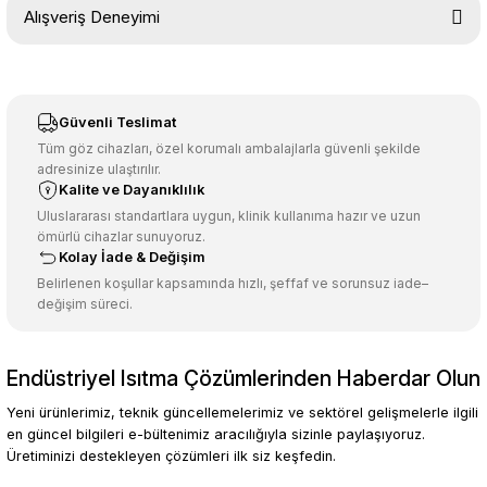
Bu ürünün fiyat bilgisi, resim, ürün açıklamalarında ve diğer
Alışveriş Deneyimi
konularda yetersiz gördüğünüz noktaları öneri formunu kullanarak
tarafımıza iletebilirsiniz.
Görüş ve önerileriniz için teşekkür ederiz.
Sitemize ilk yorumu siz yapın!
Ürün resmi kalitesiz, bozuk veya görüntülenemiyor.
Güvenli Teslimat
Ürün açıklamasında eksik bilgiler bulunuyor.
Tüm göz cihazları, özel korumalı ambalajlarla güvenli şekilde
adresinize ulaştırılır.
Deneyimini Paylaş
Ürün bilgilerinde hatalar bulunuyor.
Kalite ve Dayanıklılık
Ürün fiyatı diğer sitelerden daha pahalı.
Uluslararası standartlara uygun, klinik kullanıma hazır ve uzun
ömürlü cihazlar sunuyoruz.
Bu ürüne benzer farklı alternatifler olmalı.
Kolay İade & Değişim
Belirlenen koşullar kapsamında hızlı, şeffaf ve sorunsuz iade–
değişim süreci.
Endüstriyel Isıtma Çözümlerinden Haberdar Olun
Gönder
Yeni ürünlerimiz, teknik güncellemelerimiz ve sektörel gelişmelerle ilgili
en güncel bilgileri e-bültenimiz aracılığıyla sizinle paylaşıyoruz.
Üretiminizi destekleyen çözümleri ilk siz keşfedin.