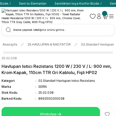
izde..!
Sern Isı Elemanları
Serinlikten Isıya Konfor Bizde..!
Sern 
Anasayfa
25.HAVLUPAN & RADYATÖR
02.Standart Havlupan Is
25.02.038
Havlupan Isıtıcı Rezistans 1200 W / 230 V / L: 900 mm,
Krom Kapak, 110cm TTR Gri Kablolu, Fişli HP02
Kategori
02.Standart Havlupan Isıtıcı Rezistans
Marka
SERN
Stok Kodu
25.02.038
Barkod Kodu
8692500200038
WhatsApp