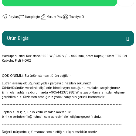
Paylaş
Karşılaştır
Yorum Yaz
Tavsiye Et
Ürün Bilgisi
Havlupan Isıtıcı Rezistans 1200 W / 230 V / L: 900 mm, Krom Kapak, 110cm TTR Gri
Kablolu, Fişli HO02
-------------------------------------------------------------------------------
ÇOK ÖNEMLİ: Bu ürün standart ürün değildir.
Lütfen aramış olduğunuz yedek parçayı cihazdan sökünüz!
Görüntüsünün ve teknik ölçülerin birebir aynı olduğunu mutlaka karşılaştırınız.
Emin olamadığınız durumlarda +905442375982 Whatsaap Numaramızla iletişime
geçebilirsiniz. Sizlerden aradığınız yedek parçanın görseli istenecektir.
-------------------------------------------------------------------------------
Toptan alım için, ürün kodu ve talep miktarı ile
birlikte serinteknik@hotmail.com adresimizle iletişime geçebilirsiniz.
-------------------------------------------------------------------------------
Değerli müşterimiz, firmamızı tercih ettiğiniz için teşekkür ederiz.