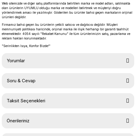
Web sitemizde ve diğer satış platformlarında belirtilen marka ve model adları, satılmakta
olan ürünlerin UYUMLU olduğu marka ve modelleri belirtmek ve müşteriyi doğru
yönlendirmek amacı ile yazılmıştır. Gösterilen bu ürünler bahsi geçen markaların orijinal
ürünleri değildir.
Firmamız bahsi geçen bu ürünlerin yetkili satıcısı ve dağıtıcısı değildir. Müşteri
memnuniyeti politikası haricinde, orijinal marka ile ilişik herhangi bir garanti taahhüt
etmemektedir. 4054 sayılı "Rekabet Kanunu" ile tüm ürünlerimizin satış, pazarlama ve
reklam hakları korunmaktadır.
"Serinlikten Isıya, Konfor Bizde!"
Yorumlar
Soru & Cevap
Bu ürüne ilk yorumu siz yapın!
Taksit Seçenekleri
Yorum Yaz
Ürün hakkında henüz soru sorulmamış.
Önerileriniz
Soru Sor