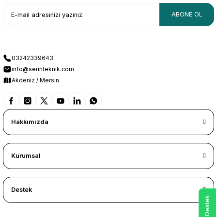
ABONE OL
03242339643
info@serinteknik.com
Akdeniz / Mersin
Hakkımızda
Kurumsal
Destek