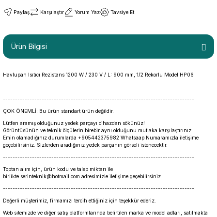
Paylaş
Karşılaştır
Yorum Yaz
Tavsiye Et
Ürün Bilgisi
Havlupan Isıtıcı Rezistans 1200 W / 230 V / L: 900 mm, 1/2 Rekorlu Model HP06
-------------------------------------------------------------------------------
ÇOK ÖNEMLİ: Bu ürün standart ürün değildir.
Lütfen aramış olduğunuz yedek parçayı cihazdan sökünüz!
Görüntüsünün ve teknik ölçülerin birebir aynı olduğunu mutlaka karşılaştırınız.
Emin olamadığınız durumlarda +905442375982 Whatsaap Numaramızla iletişime
geçebilirsiniz. Sizlerden aradığınız yedek parçanın görseli istenecektir.
-------------------------------------------------------------------------------
Toptan alım için, ürün kodu ve talep miktarı ile
birlikte serinteknik@hotmail.com adresimizle iletişime geçebilirsiniz.
-------------------------------------------------------------------------------
Değerli müşterimiz, firmamızı tercih ettiğiniz için teşekkür ederiz.
Web sitemizde ve diğer satış platformlarında belirtilen marka ve model adları, satılmakta