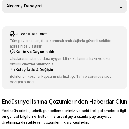
Bu ürünün fiyat bilgisi, resim, ürün açıklamalarında ve diğer
Alışveriş Deneyimi
konularda yetersiz gördüğünüz noktaları öneri formunu kullanarak
tarafımıza iletebilirsiniz.
Görüş ve önerileriniz için teşekkür ederiz.
Sitemize ilk yorumu siz yapın!
Ürün resmi kalitesiz, bozuk veya görüntülenemiyor.
Güvenli Teslimat
Ürün açıklamasında eksik bilgiler bulunuyor.
Tüm göz cihazları, özel korumalı ambalajlarla güvenli şekilde
adresinize ulaştırılır.
Deneyimini Paylaş
Ürün bilgilerinde hatalar bulunuyor.
Kalite ve Dayanıklılık
Ürün fiyatı diğer sitelerden daha pahalı.
Uluslararası standartlara uygun, klinik kullanıma hazır ve uzun
ömürlü cihazlar sunuyoruz.
Bu ürüne benzer farklı alternatifler olmalı.
Kolay İade & Değişim
Belirlenen koşullar kapsamında hızlı, şeffaf ve sorunsuz iade–
değişim süreci.
Endüstriyel Isıtma Çözümlerinden Haberdar Olun
Gönder
Yeni ürünlerimiz, teknik güncellemelerimiz ve sektörel gelişmelerle ilgili
en güncel bilgileri e-bültenimiz aracılığıyla sizinle paylaşıyoruz.
Üretiminizi destekleyen çözümleri ilk siz keşfedin.