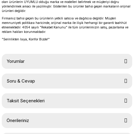
olan ürünlerin UYUMLU olduğu marka ve modelleri belirtmek ve müşteriyi doğru
yönlendirmek amacı ile yazılmıştır. Gösterilen bu ürünler bahsi geçen markaların orijinal
ürünleri değildir.
Firmamız bahsi geçen bu ürünlerin yetkili satıcısı ve dağıtıcısı değildir. Müşteri
memnuniyeti politikası haricinde, orijinal marka ile ilişik herhangi bir garanti taahhüt
etmemektedir. 4054 sayılı "Rekabet Kanunu" ile tüm ürünlerimizin satış, pazarlama ve
reklam hakları korunmaktadır.
"Serinlikten Isıya, Konfor Bizde!"
Yorumlar
Soru & Cevap
Bu ürüne ilk yorumu siz yapın!
Taksit Seçenekleri
Yorum Yaz
Ürün hakkında henüz soru sorulmamış.
Önerileriniz
Soru Sor