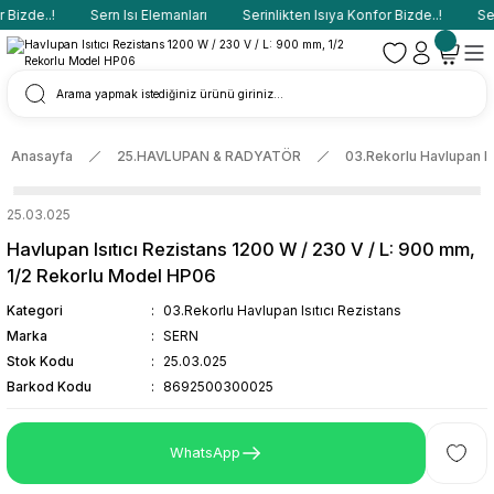
Bizde..!
Sern Isı Elemanları
Serinlikten Isıya Konfor Bizde..!
Sern
Anasayfa
25.HAVLUPAN & RADYATÖR
03.Rekorlu Havlupan Isı
25.03.025
Havlupan Isıtıcı Rezistans 1200 W / 230 V / L: 900 mm,
1/2 Rekorlu Model HP06
Kategori
03.Rekorlu Havlupan Isıtıcı Rezistans
Marka
SERN
Stok Kodu
25.03.025
Barkod Kodu
8692500300025
WhatsApp