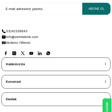
ABONE OL
03242339643
info@serinteknik.com
Akdeniz / Mersin
Hakkımızda
Kurumsal
Destek