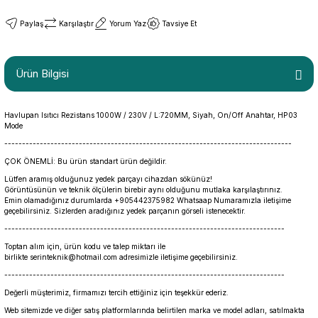
Paylaş
Karşılaştır
Yorum Yaz
Tavsiye Et
Ürün Bilgisi
Havlupan Isıtıcı Rezistans 1000W / 230V / L:720MM, Siyah, On/Off Anahtar, HP03
Mode
---------------------------------------------------------------------------------
ÇOK ÖNEMLİ: Bu ürün standart ürün değildir.
Lütfen aramış olduğunuz yedek parçayı cihazdan sökünüz!
Görüntüsünün ve teknik ölçülerin birebir aynı olduğunu mutlaka karşılaştırınız.
Emin olamadığınız durumlarda +905442375982 Whatsaap Numaramızla iletişime
geçebilirsiniz. Sizlerden aradığınız yedek parçanın görseli istenecektir.
-------------------------------------------------------------------------------
Toptan alım için, ürün kodu ve talep miktarı ile
birlikte serinteknik@hotmail.com adresimizle iletişime geçebilirsiniz.
-------------------------------------------------------------------------------
Değerli müşterimiz, firmamızı tercih ettiğiniz için teşekkür ederiz.
Web sitemizde ve diğer satış platformlarında belirtilen marka ve model adları, satılmakta