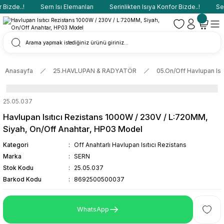
Bizde..!
Sern Isı Elemanları
Serinlikten Isıya Konfor Bizde..!
Sern
Anasayfa
25.HAVLUPAN & RADYATÖR
05.On/Off Havlupan Isıt
25.05.037
Havlupan Isıtıcı Rezistans 1000W / 230V / L:720MM,
Siyah, On/Off Anahtar, HP03 Model
Kategori
Off Anahtarlı Havlupan Isıtıcı Rezistans
Marka
SERN
Stok Kodu
25.05.037
Barkod Kodu
8692500500037
WhatsApp