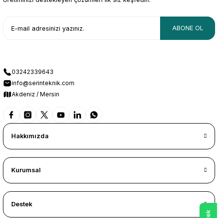
ABONE OL
03242339643
info@serinteknik.com
Akdeniz / Mersin
Hakkımızda
Kurumsal
Destek