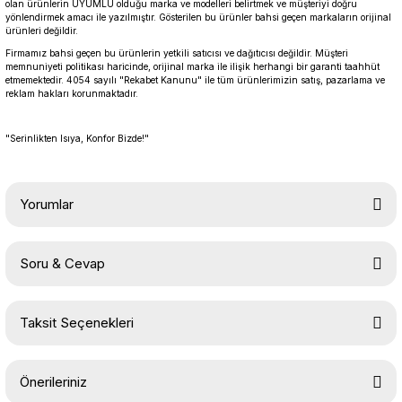
olan ürünlerin UYUMLU olduğu marka ve modelleri belirtmek ve müşteriyi doğru
yönlendirmek amacı ile yazılmıştır. Gösterilen bu ürünler bahsi geçen markaların orijinal
ürünleri değildir.
Firmamız bahsi geçen bu ürünlerin yetkili satıcısı ve dağıtıcısı değildir. Müşteri
memnuniyeti politikası haricinde, orijinal marka ile ilişik herhangi bir garanti taahhüt
etmemektedir. 4054 sayılı "Rekabet Kanunu" ile tüm ürünlerimizin satış, pazarlama ve
reklam hakları korunmaktadır.
"Serinlikten Isıya, Konfor Bizde!"
Yorumlar
Soru & Cevap
Bu ürüne ilk yorumu siz yapın!
Taksit Seçenekleri
Yorum Yaz
Ürün hakkında henüz soru sorulmamış.
Önerileriniz
Soru Sor