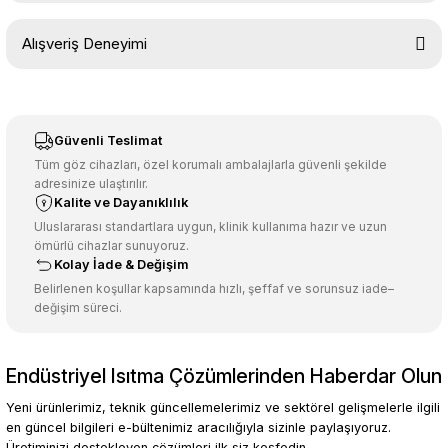
Bu ürünün fiyat bilgisi, resim, ürün açıklamalarında ve diğer
Alışveriş Deneyimi
konularda yetersiz gördüğünüz noktaları öneri formunu kullanarak
tarafımıza iletebilirsiniz.
Görüş ve önerileriniz için teşekkür ederiz.
Sitemize ilk yorumu siz yapın!
Ürün resmi kalitesiz, bozuk veya görüntülenemiyor.
Güvenli Teslimat
Ürün açıklamasında eksik bilgiler bulunuyor.
Tüm göz cihazları, özel korumalı ambalajlarla güvenli şekilde
adresinize ulaştırılır.
Deneyimini Paylaş
Ürün bilgilerinde hatalar bulunuyor.
Kalite ve Dayanıklılık
Ürün fiyatı diğer sitelerden daha pahalı.
Uluslararası standartlara uygun, klinik kullanıma hazır ve uzun
ömürlü cihazlar sunuyoruz.
Bu ürüne benzer farklı alternatifler olmalı.
Kolay İade & Değişim
Belirlenen koşullar kapsamında hızlı, şeffaf ve sorunsuz iade–
değişim süreci.
Endüstriyel Isıtma Çözümlerinden Haberdar Olun
Gönder
Yeni ürünlerimiz, teknik güncellemelerimiz ve sektörel gelişmelerle ilgili
en güncel bilgileri e-bültenimiz aracılığıyla sizinle paylaşıyoruz.
Üretiminizi destekleyen çözümleri ilk siz keşfedin.