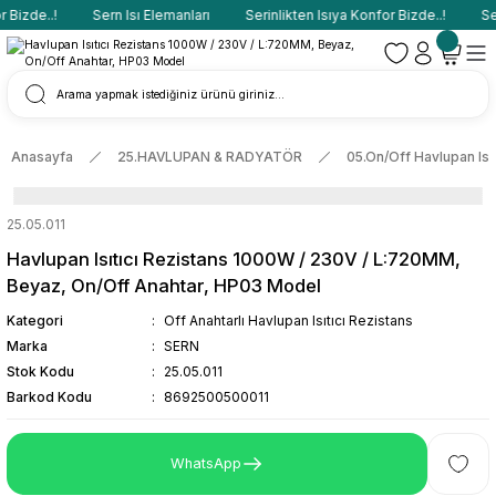
Bizde..!
Sern Isı Elemanları
Serinlikten Isıya Konfor Bizde..!
Ser
Anasayfa
25.HAVLUPAN & RADYATÖR
05.On/Off Havlupan Isıt
25.05.011
Havlupan Isıtıcı Rezistans 1000W / 230V / L:720MM,
Beyaz, On/Off Anahtar, HP03 Model
Kategori
Off Anahtarlı Havlupan Isıtıcı Rezistans
Marka
SERN
Stok Kodu
25.05.011
Barkod Kodu
8692500500011
WhatsApp