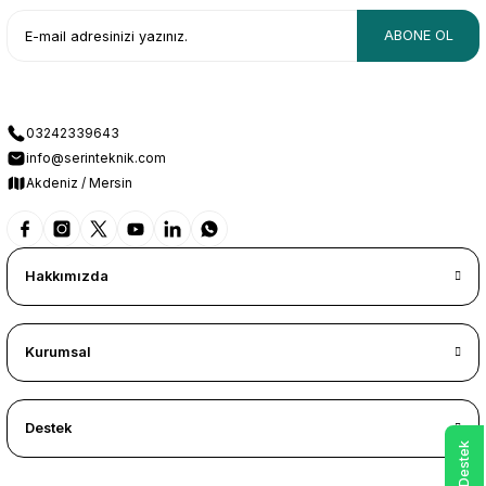
ABONE OL
03242339643
info@serinteknik.com
Akdeniz / Mersin
Hakkımızda
Kurumsal
Destek