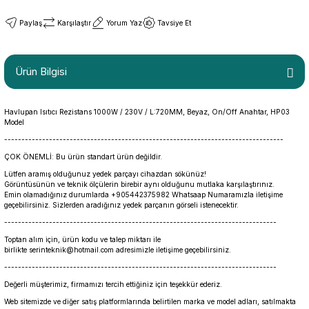
Paylaş
Karşılaştır
Yorum Yaz
Tavsiye Et
Ürün Bilgisi
Havlupan Isıtıcı Rezistans 1000W / 230V / L:720MM, Beyaz, On/Off Anahtar, HP03
Model
---------------------------------------------------------------------------------
ÇOK ÖNEMLİ: Bu ürün standart ürün değildir.
Lütfen aramış olduğunuz yedek parçayı cihazdan sökünüz!
Görüntüsünün ve teknik ölçülerin birebir aynı olduğunu mutlaka karşılaştırınız.
Emin olamadığınız durumlarda +905442375982 Whatsaap Numaramızla iletişime
geçebilirsiniz. Sizlerden aradığınız yedek parçanın görseli istenecektir.
-------------------------------------------------------------------------------
Toptan alım için, ürün kodu ve talep miktarı ile
birlikte serinteknik@hotmail.com adresimizle iletişime geçebilirsiniz.
-------------------------------------------------------------------------------
Değerli müşterimiz, firmamızı tercih ettiğiniz için teşekkür ederiz.
Web sitemizde ve diğer satış platformlarında belirtilen marka ve model adları, satılmakta