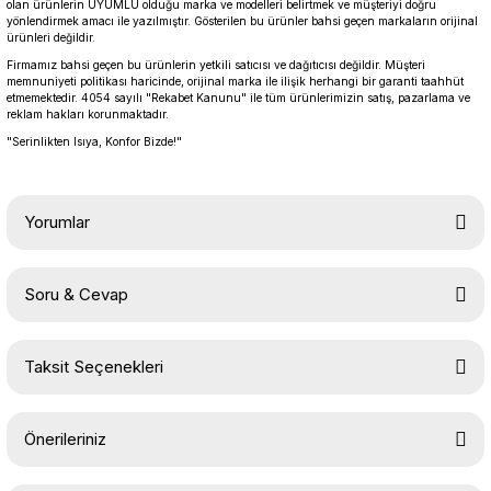
olan ürünlerin UYUMLU olduğu marka ve modelleri belirtmek ve müşteriyi doğru
yönlendirmek amacı ile yazılmıştır. Gösterilen bu ürünler bahsi geçen markaların orijinal
ürünleri değildir.
Firmamız bahsi geçen bu ürünlerin yetkili satıcısı ve dağıtıcısı değildir. Müşteri
memnuniyeti politikası haricinde, orijinal marka ile ilişik herhangi bir garanti taahhüt
etmemektedir. 4054 sayılı "Rekabet Kanunu" ile tüm ürünlerimizin satış, pazarlama ve
reklam hakları korunmaktadır.
"Serinlikten Isıya, Konfor Bizde!"
Yorumlar
Soru & Cevap
Bu ürüne ilk yorumu siz yapın!
Taksit Seçenekleri
Yorum Yaz
Ürün hakkında henüz soru sorulmamış.
Önerileriniz
Soru Sor