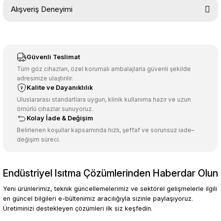
Bu ürünün fiyat bilgisi, resim, ürün açıklamalarında ve diğer
Alışveriş Deneyimi
konularda yetersiz gördüğünüz noktaları öneri formunu kullanarak
tarafımıza iletebilirsiniz.
Görüş ve önerileriniz için teşekkür ederiz.
Sitemize ilk yorumu siz yapın!
Ürün resmi kalitesiz, bozuk veya görüntülenemiyor.
Güvenli Teslimat
Ürün açıklamasında eksik bilgiler bulunuyor.
Tüm göz cihazları, özel korumalı ambalajlarla güvenli şekilde
adresinize ulaştırılır.
Deneyimini Paylaş
Ürün bilgilerinde hatalar bulunuyor.
Kalite ve Dayanıklılık
Ürün fiyatı diğer sitelerden daha pahalı.
Uluslararası standartlara uygun, klinik kullanıma hazır ve uzun
ömürlü cihazlar sunuyoruz.
Bu ürüne benzer farklı alternatifler olmalı.
Kolay İade & Değişim
Belirlenen koşullar kapsamında hızlı, şeffaf ve sorunsuz iade–
değişim süreci.
Endüstriyel Isıtma Çözümlerinden Haberdar Olun
Gönder
Yeni ürünlerimiz, teknik güncellemelerimiz ve sektörel gelişmelerle ilgili
en güncel bilgileri e-bültenimiz aracılığıyla sizinle paylaşıyoruz.
Üretiminizi destekleyen çözümleri ilk siz keşfedin.