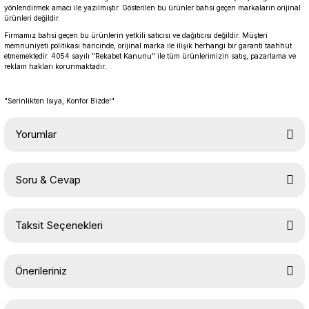
yönlendirmek amacı ile yazılmıştır. Gösterilen bu ürünler bahsi geçen markaların orijinal
ürünleri değildir.
Firmamız bahsi geçen bu ürünlerin yetkili satıcısı ve dağıtıcısı değildir. Müşteri
memnuniyeti politikası haricinde, orijinal marka ile ilişik herhangi bir garanti taahhüt
etmemektedir. 4054 sayılı "Rekabet Kanunu" ile tüm ürünlerimizin satış, pazarlama ve
reklam hakları korunmaktadır.
"Serinlikten Isıya, Konfor Bizde!"
Yorumlar
Soru & Cevap
Bu ürüne ilk yorumu siz yapın!
Taksit Seçenekleri
Yorum Yaz
Ürün hakkında henüz soru sorulmamış.
Önerileriniz
Soru Sor
Bu ürünün fiyat bilgisi, resim, ürün açıklamalarında ve diğer