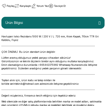
Paylaş
Karşılaştır
Yorum Yaz
Tavsiye Et
Ürün Bilgisi
Havlupan Isıtıcı Rezistans 1000 W / 230 V / L: 720 mm, Krom Kapak, 110cm TTR Gri
Kablolu, Fişsiz
-------------------------------------------------------------------------------
ÇOK ÖNEMLİ: Bu ürün standart ürün değildir.
Lütfen aramış olduğunuz yedek parçayı cihazdan sökünüz!
Görüntüsünün ve teknik ölçülerin birebir aynı olduğunu mutlaka karşılaştırınız.
Emin olamadığınız durumlarda +905442375982 Whatsaap Numaramızla iletişime
geçebilirsiniz. Sizlerden aradığınız yedek parçanın görseli istenecektir.
-------------------------------------------------------------------------------
Toptan alım için, ürün kodu ve talep miktarı ile
birlikte serinteknik@hotmail.com adresimizle iletişime geçebilirsiniz.
-------------------------------------------------------------------------------
Değerli müşterimiz, firmamızı tercih ettiğiniz için teşekkür ederiz.
Web sitemizde ve diğer satış platformlarında belirtilen marka ve model adları, satılmakta
olan ürünlerin UYUMLU olduğu marka ve modelleri belirtmek ve müşteriyi doğru