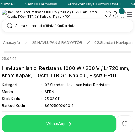
Bizde..!
Sern Isı Elemanları
Serinlikten Isıya Konfor Bizde..!
Ser
Anasayfa
25.HAVLUPAN & RADYATÖR
02.Standart Havlupan Is
25.02.011
Havlupan Isıtıcı Rezistans 1000 W / 230 V / L: 720 mm,
Krom Kapak, 110cm TTR Gri Kablolu, Fişsiz HP01
Kategori
02.Standart Havlupan Isıtıcı Rezistans
Marka
SERN
Stok Kodu
25.02.011
Barkod Kodu
8692500200011
WhatsApp