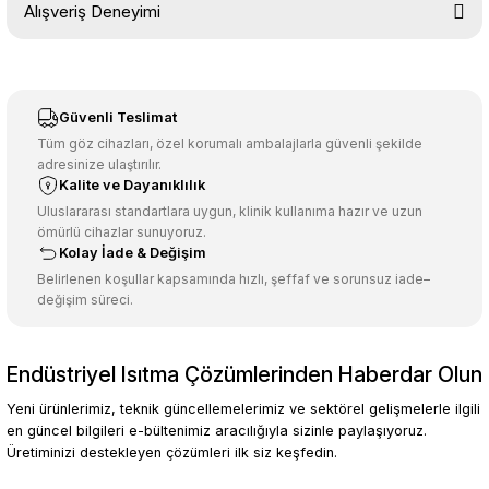
Alışveriş Deneyimi
konularda yetersiz gördüğünüz noktaları öneri formunu kullanarak
tarafımıza iletebilirsiniz.
Görüş ve önerileriniz için teşekkür ederiz.
Sitemize ilk yorumu siz yapın!
Ürün resmi kalitesiz, bozuk veya görüntülenemiyor.
Güvenli Teslimat
Ürün açıklamasında eksik bilgiler bulunuyor.
Tüm göz cihazları, özel korumalı ambalajlarla güvenli şekilde
adresinize ulaştırılır.
Deneyimini Paylaş
Ürün bilgilerinde hatalar bulunuyor.
Kalite ve Dayanıklılık
Ürün fiyatı diğer sitelerden daha pahalı.
Uluslararası standartlara uygun, klinik kullanıma hazır ve uzun
ömürlü cihazlar sunuyoruz.
Bu ürüne benzer farklı alternatifler olmalı.
Kolay İade & Değişim
Belirlenen koşullar kapsamında hızlı, şeffaf ve sorunsuz iade–
değişim süreci.
Endüstriyel Isıtma Çözümlerinden Haberdar Olun
Gönder
Yeni ürünlerimiz, teknik güncellemelerimiz ve sektörel gelişmelerle ilgili
en güncel bilgileri e-bültenimiz aracılığıyla sizinle paylaşıyoruz.
Üretiminizi destekleyen çözümleri ilk siz keşfedin.