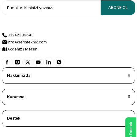
ABONE OL
03242339643
info@serinteknik.com
Akdeniz / Mersin
Hakkımızda
Kurumsal
Destek