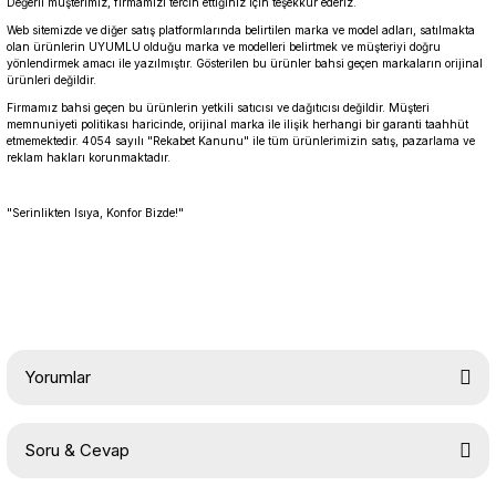
Değerli müşterimiz, firmamızı tercih ettiğiniz için teşekkür ederiz.
Web sitemizde ve diğer satış platformlarında belirtilen marka ve model adları, satılmakta
olan ürünlerin UYUMLU olduğu marka ve modelleri belirtmek ve müşteriyi doğru
yönlendirmek amacı ile yazılmıştır. Gösterilen bu ürünler bahsi geçen markaların orijinal
ürünleri değildir.
Firmamız bahsi geçen bu ürünlerin yetkili satıcısı ve dağıtıcısı değildir. Müşteri
memnuniyeti politikası haricinde, orijinal marka ile ilişik herhangi bir garanti taahhüt
etmemektedir. 4054 sayılı "Rekabet Kanunu" ile tüm ürünlerimizin satış, pazarlama ve
reklam hakları korunmaktadır.
"Serinlikten Isıya, Konfor Bizde!"
Yorumlar
Soru & Cevap
Bu ürüne ilk yorumu siz yapın!