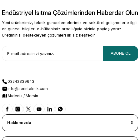
Endüstriyel Isıtma Çözümlerinden Haberdar Olun
Gönder
Yeni ürünlerimiz, teknik güncellemelerimiz ve sektörel gelişmelerle ilgili
en güncel bilgileri e-bültenimiz aracılığıyla sizinle paylaşıyoruz.
Üretiminizi destekleyen çözümleri ilk siz keşfedin.
ABONE OL
03242339643
info@serinteknik.com
Akdeniz / Mersin
Hakkımızda