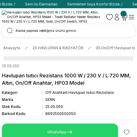
Bizde..!
Sern Isı Elemanları
Serinlikten Isıya Konfor Bizde..!
Sern
Anasayfa
25.HAVLUPAN & RADYATÖR
05.On/Off Havlupan Isıt
25.05.050
Havlupan Isıtıcı Rezistans 1000 W / 230 V / L:720 MM,
Altın, On/Off Anahtar, HP03 Model
Kategori
Off Anahtarlı Havlupan Isıtıcı Rezistans
Marka
SERN
Stok Kodu
25.05.050
Barkod Kodu
8692500500050
WhatsApp