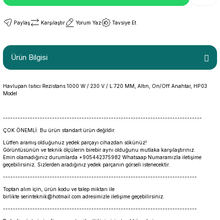
Paylaş
Karşılaştır
Yorum Yaz
Tavsiye Et
Ürün Bilgisi
Havlupan Isıtıcı Rezistans 1000 W / 230 V / L:720 MM, Altın, On/Off Anahtar, HP03
Model
---------------------------------------------------------------------------------
ÇOK ÖNEMLİ: Bu ürün standart ürün değildir.
Lütfen aramış olduğunuz yedek parçayı cihazdan sökünüz!
Görüntüsünün ve teknik ölçülerin birebir aynı olduğunu mutlaka karşılaştırınız.
Emin olamadığınız durumlarda +905442375982 Whatsaap Numaramızla iletişime
geçebilirsiniz. Sizlerden aradığınız yedek parçanın görseli istenecektir.
-------------------------------------------------------------------------------
Toptan alım için, ürün kodu ve talep miktarı ile
birlikte serinteknik@hotmail.com adresimizle iletişime geçebilirsiniz.
-------------------------------------------------------------------------------