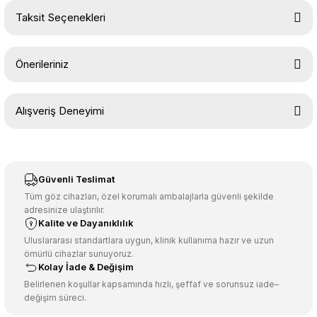
Taksit Seçenekleri
Yorum Yaz
Ürün hakkında henüz soru sorulmamış.
Önerileriniz
Soru Sor
Bu ürünün fiyat bilgisi, resim, ürün açıklamalarında ve diğer
Alışveriş Deneyimi
konularda yetersiz gördüğünüz noktaları öneri formunu kullanarak
tarafımıza iletebilirsiniz.
Görüş ve önerileriniz için teşekkür ederiz.
Sitemize ilk yorumu siz yapın!
Ürün resmi kalitesiz, bozuk veya görüntülenemiyor.
Güvenli Teslimat
Ürün açıklamasında eksik bilgiler bulunuyor.
Tüm göz cihazları, özel korumalı ambalajlarla güvenli şekilde
adresinize ulaştırılır.
Deneyimini Paylaş
Ürün bilgilerinde hatalar bulunuyor.
Kalite ve Dayanıklılık
Ürün fiyatı diğer sitelerden daha pahalı.
Uluslararası standartlara uygun, klinik kullanıma hazır ve uzun
ömürlü cihazlar sunuyoruz.
Bu ürüne benzer farklı alternatifler olmalı.
Kolay İade & Değişim
Belirlenen koşullar kapsamında hızlı, şeffaf ve sorunsuz iade–
değişim süreci.